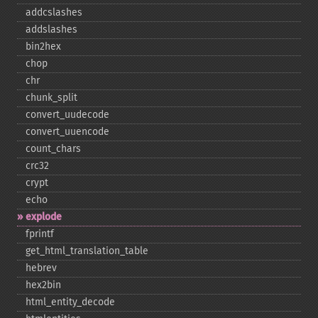
addcslashes
addslashes
bin2hex
chop
chr
chunk_​split
convert_​uudecode
convert_​uuencode
count_​chars
crc32
crypt
echo
explode
fprintf
get_​html_​translation_​table
hebrev
hex2bin
html_​entity_​decode