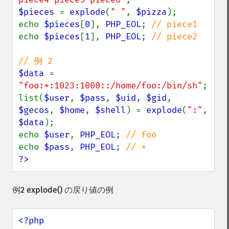
$pieces 
= 
explode
(
" "
, 
$pizza
);

echo 
$pieces
[
0
], 
PHP_EOL
; 
echo 
$pieces
[
1
], 
PHP_EOL
; 
// piece2

$data 
= 
"foo:*:1023:1000::/home/foo:/bin/sh"
;

list(
$user
, 
$pass
, 
$uid
, 
$gid
, 
$gecos
, 
$home
, 
$shell
) = 
explode
(
":"
, 
$data
);

echo 
$user
, 
PHP_EOL
; 
echo 
$pass
, 
PHP_EOL
; 
?>
例2
explode()
の戻り値の例