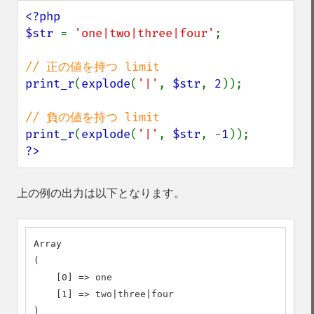
<?php

$str 
= 
'one|two|three|four'
;

print_r
(
explode
(
'|'
, 
$str
, 
2
));

print_r
(
explode
(
'|'
, 
$str
, -
1
?>
上の例の出力は以下となります。
Array

(

    [0] => one

    [1] => two|three|four

)
