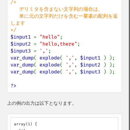
/*

   デリミタを含まない文字列の場合は、

   単に元の文字列だけを含む一要素の配列を返
します

$input1 
= 
"hello"
$input2 
= 
"hello,there"
$input3 
= 
','
var_dump
( 
explode
( 
','
, 
$input1 
var_dump
( 
explode
( 
','
, 
$input2 
var_dump
( 
explode
( 
','
, 
$input3 
) );

?>
上の例の出力は以下となります。
array(1) {
