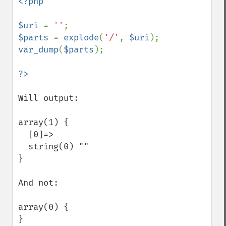
<?php

$uri 
= 
''
$parts 
= 
explode
(
'/'
, 
$uri
var_dump
(
$parts
);

Will output:

array(1) {

  [0]=>

  string(0) ""

}

And not:

array(0) {

}