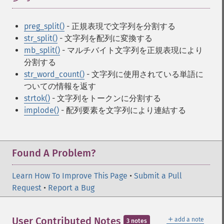
preg_split()
- 正規表現で文字列を分割する
str_split()
- 文字列を配列に変換する
mb_split()
- マルチバイト文字列を正規表現により
分割する
str_word_count()
- 文字列に使用されている単語に
ついての情報を返す
strtok()
- 文字列をトークンに分割する
implode()
- 配列要素を文字列により連結する
Found A Problem?
Learn How To Improve This Page
•
Submit a Pull
Request
•
Report a Bug
＋
User Contributed Notes
add a note
3 notes