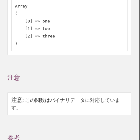
Array

(

    [0] => one

    [1] => two

    [2] => three

)
注意
¶
注意
:
この関数はバイナリデータに対応していま
す。
参考
¶