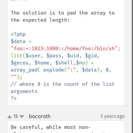
The solution is to pad the array to 
the expected length:

<?php

$data 
= 
"foo:*:1023:1000::/home/foo:/bin/sh"
;

list(
$user
, 
$pass
, 
$uid
, 
$gid
, 
$gecos
, 
$home
, 
$shell
,
$nu
) = 
array_pad
( 
explode
(
":"
, 
$data
), 
8
, 
""
// where 8 is the count of the list 
?>
bocoroth
15
5 years ago
¶
up
down
Be careful, while most non-