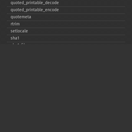
quoted_​printable_​decode
quoted_​printable_​encode
quotemeta
rtrim
setlocale
sha1
sha1_​file
similar_​text
soundex
sprintf
sscanf
str_​contains
str_​decrement
str_​ends_​with
str_​getcsv
str_​increment
str_​ireplace
str_​pad
str_​repeat