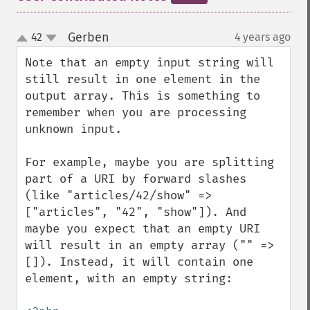
Gerben
42
4 years ago
¶
up
down
Note that an empty input string will 
still result in one element in the 
output array. This is something to 
remember when you are processing 
unknown input.

For example, maybe you are splitting 
part of a URI by forward slashes 
(like "articles/42/show" => 
["articles", "42", "show"]). And 
maybe you expect that an empty URI 
will result in an empty array ("" => 
[]). Instead, it will contain one 
element, with an empty string:
