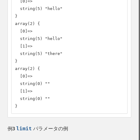
  [0]=>

  string(5) "hello"

}

array(2) {

  [0]=>

  string(5) "hello"

  [1]=>

  string(5) "there"

}

array(2) {

  [0]=>

  string(0) ""

  [1]=>

  string(0) ""

}
例3
limit
パラメータの例