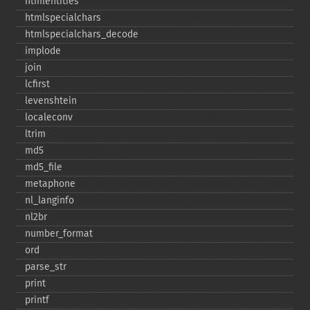
htmlentities
htmlspecialchars
htmlspecialchars_​decode
implode
join
lcfirst
levenshtein
localeconv
ltrim
md5
md5_​file
metaphone
nl_​langinfo
nl2br
number_​format
ord
parse_​str
print
printf