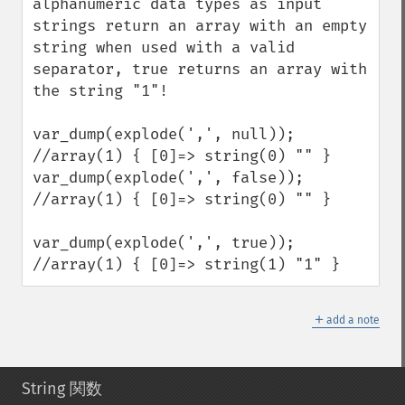
alphanumeric data types as input 
strings return an array with an empty 
string when used with a valid 
separator, true returns an array with 
the string "1"!

var_dump(explode(',', null)); 
//array(1) { [0]=> string(0) "" }

var_dump(explode(',', false)); 
//array(1) { [0]=> string(0) "" }

var_dump(explode(',', true)); 
//array(1) { [0]=> string(1) "1" }
＋
add a note
String 関数