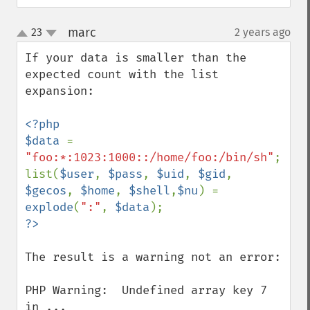
marc
23
2 years ago
¶
up
down
If your data is smaller than the 
expected count with the list 
expansion:

<?php

$data 
= 
"foo:*:1023:1000::/home/foo:/bin/sh"
;

list(
$user
, 
$pass
, 
$uid
, 
$gid
, 
$gecos
, 
$home
, 
$shell
,
$nu
) = 
explode
(
":"
, 
$data
The result is a warning not an error:

PHP Warning:  Undefined array key 7 
in ...
