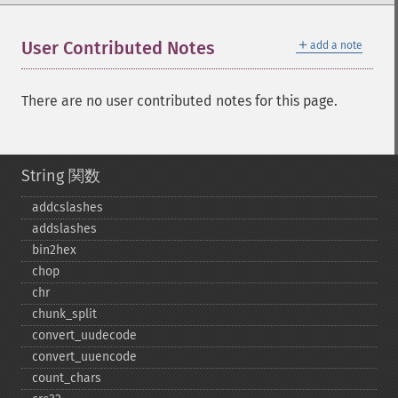
＋
User Contributed Notes
add a note
There are no user contributed notes for this page.
String 関数
addcslashes
addslashes
bin2hex
chop
chr
chunk_​split
convert_​uudecode
convert_​uuencode
count_​chars