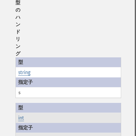
型
の
ハ
ン
ド
リ
ン
グ
string
s
int