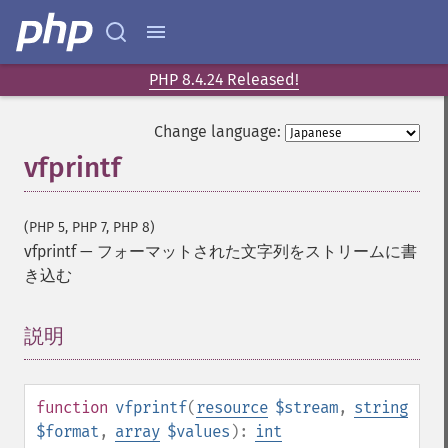
PHP 8.4.24 Released!
Change language:
vfprintf
(PHP 5, PHP 7, PHP 8)
vfprintf
—
フォーマットされた文字列をストリームに書
き込む
説明
¶
function
vfprintf
(
resource
$stream
,
string
$format
,
array
$values
):
int