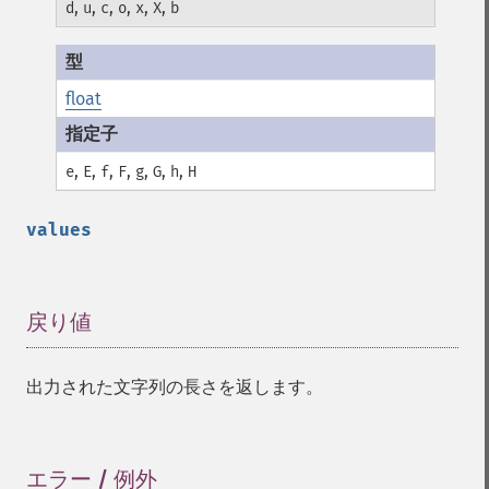
,
,
,
,
,
,
d
u
c
o
x
X
b
float
,
,
,
,
,
,
,
e
E
f
F
g
G
h
H
values
戻り値
¶
出力された文字列の長さを返します。
エラー / 例外
¶