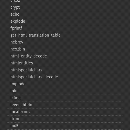
crc32
crypt
echo
explode
fprintf
get_​html_​translation_​table
hebrev
hex2bin
html_​entity_​decode
htmlentities
htmlspecialchars
htmlspecialchars_​decode
implode
join
lcfirst
levenshtein
localeconv
ltrim
md5