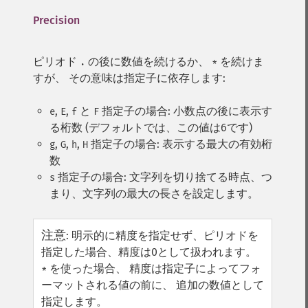
Precision
ピリオド
の後に数値を続けるか、
を続けま
.
*
すが、 その意味は指定子に依存します:
,
,
と
指定子の場合: 小数点の後に表示す
e
E
f
F
る桁数 (デフォルトでは、この値は6です)
,
,
,
指定子の場合: 表示する最大の有効桁
g
G
h
H
数
指定子の場合: 文字列を切り捨てる時点、つ
s
まり、文字列の最大の長さを設定します。
注意
:
明示的に精度を指定せず、ピリオドを
指定した場合、精度は0として扱われます。
を使った場合、 精度は指定子によってフォ
*
ーマットされる値の前に、 追加の数値として
指定します。