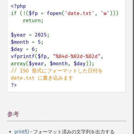
if (!(
$fp 
= 
fopen
(
'date.txt'
, 
'w'
)))

    return;

$year 
= 
2025
$month 
= 
5
$day 
= 
6
vfprintf
(
$fp
, 
"%04d-%02d-%02d"
, 
array(
$year
, 
$month
, 
$day
// ISO 形式にフォーマットした日付を 
?>
参考
¶
printf()
- フォーマット済みの文字列を出力する