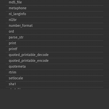
md5_​file
metaphone
nl_​langinfo
nl2br
number_​format
ord
parse_​str
print
printf
quoted_​printable_​decode
quoted_​printable_​encode
quotemeta
rtrim
setlocale
sha1
sha1_​file
similar_​text
soundex
sprintf