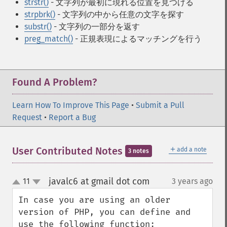
strstr()
- 文字列が最初に現れる位置を見つける
strpbrk()
- 文字列の中から任意の文字を探す
substr()
- 文字列の一部分を返す
preg_match()
- 正規表現によるマッチングを行う
Found A Problem?
Learn How To Improve This Page
•
Submit a Pull
Request
•
Report a Bug
＋
User Contributed Notes
add a note
3 notes
javalc6 at gmail dot com
11
3 years ago
¶
up
down
In case you are using an older 
version of PHP, you can define and 
use the following function:
