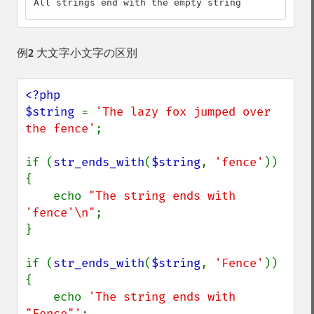
All strings end with the empty string
例2 大文字小文字の区別
<?php

$string 
= 
'The lazy fox jumped over 
the fence'
;

if (
str_ends_with
(
$string
, 
'fence'
)) 
{

    echo 
"The string ends with 
'fence'\n"
;

}

if (
str_ends_with
(
$string
, 
'Fence'
)) 
{

    echo 
'The string ends with 
"Fence"'
;
