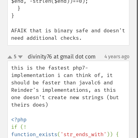
$end, -strlen($end))==0);

  }

}

AFAIK that is binary safe and doesn't 
need additional checks.
divinity76 at gmail dot com
5
4 years ago
¶
up
down
this is the fastest php7-
implementation i can think of, it 
should be faster than javalc6 and 
Reinder's implementations, as this 
one doesn't create new strings (but 
theirs does)

if (! 
function_exists
(
'str_ends_with'
)) {
