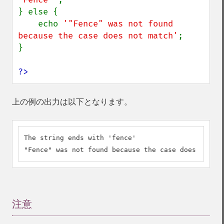
} else {

    echo 
'"Fence" was not found 
because the case does not match'
;

}

?>
上の例の出力は以下となります。
The string ends with 'fence'

"Fence" was not found because the case does not ma
注意
¶