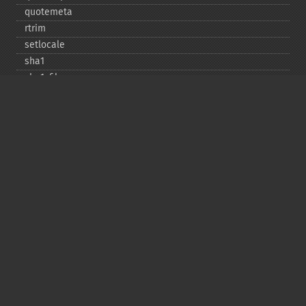
quotemeta
rtrim
setlocale
sha1
sha1_​file
similar_​text
soundex
sprintf
sscanf
str_​contains
str_​decrement
str_​ends_​with
str_​getcsv
str_​increment
str_​ireplace
str_​pad
str_​repeat
str_​replace