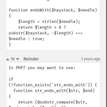
function endsWith($haystack, $needle) 
{

    $length = strlen($needle);

    return $length > 0 ? 
substr($haystack, -$length) === 
$needle : true;

}
Reinder
10
3 years ago
¶
up
down
In PHP7 you may want to use:

if 
(!function_exists('str_ends_with')) {

  function str_ends_with($str, $end) 
{

    return (@substr_compare($str, 