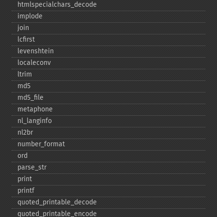
htmlspecialchars_​decode
implode
join
lcfirst
levenshtein
localeconv
ltrim
md5
md5_​file
metaphone
nl_​langinfo
nl2br
number_​format
ord
parse_​str
print
printf
quoted_​printable_​decode
quoted_​printable_​encode