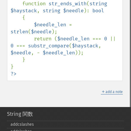
    function 
str_ends_with
(
string 
$haystack
, 
string $needle
): 
bool

{

$needle_len 
= 
strlen
(
$needle
);

        return (
$needle_len 
=== 
0 
|| 
0 
=== 
substr_compare
(
$haystack
, 
$needle
, - 
$needle_len
));

    }

?>
＋
add a note
String 関数
addcslashes