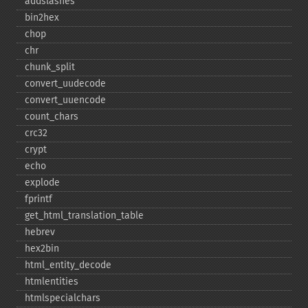
addslashes
bin2hex
chop
chr
chunk_​split
convert_​uudecode
convert_​uuencode
count_​chars
crc32
crypt
echo
explode
fprintf
get_​html_​translation_​table
hebrev
hex2bin
html_​entity_​decode
htmlentities
htmlspecialchars