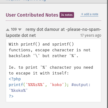
＋
User Contributed Notes
add a note
34 notes
remy dot damour at -please-no-spam-
109
up
down
laposte dot net
17 years ago
¶
With printf() and sprintf() 
functions, escape character is not 
backslash '\' but rather '%'.

Ie. to print '%' character you need 
<?php

printf
(
'%%%s%%'
, 
'koko'
); 
#output: 
?>