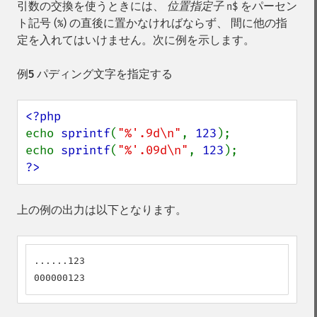
引数の交換を使うときには、
位置指定子
をパーセン
n$
ト記号 (
) の直後に置かなければならず、 間に他の指
%
定を入れてはいけません。次に例を示します。
例5 パディング文字を指定する
echo 
sprintf
(
"%'.9d\n"
, 
123
);

echo 
sprintf
(
"%'.09d\n"
, 
123
?>
上の例の出力は以下となります。
......123

000000123