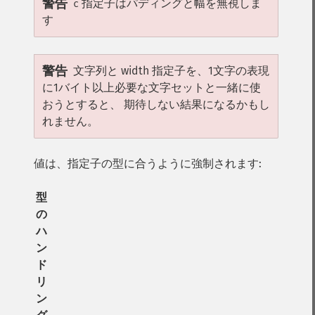
警告
指定子はパディングと幅を無視しま
c
す
警告
文字列と width 指定子を、1文字の表現
に1バイト以上必要な文字セットと一緒に使
おうとすると、 期待しない結果になるかもし
れません。
値は、指定子の型に合うように強制されます:
型
の
ハ
ン
ド
リ
ン