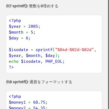
例7
sprintf()
: 整数を0埋めする
<?php

$year 
= 
2005
$month 
= 
5
$day 
= 
6
;

$isodate 
= 
sprintf
(
"%04d-%02d-%02d"
, 
$year
, 
$month
, 
$day
);

echo 
$isodate
, 
PHP_EOL
?>
例8
sprintf()
: 通貨をフォーマットする
<?php

$money1 
= 
68.75
$money2 
= 
54.35