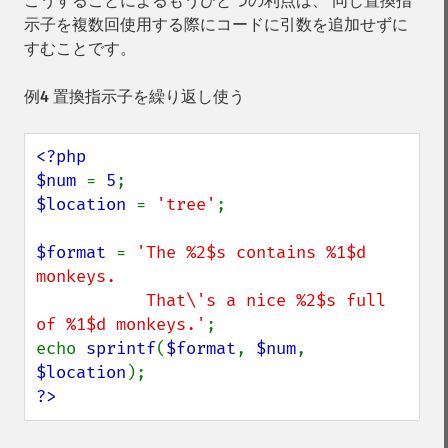
こうすることによるもうひとつの利点は、 同じ置換指
示子を複数回使用する際にコードに引数を追加せずに
すむことです。
例4 置換指示子を繰り返し使う
<?php

$num 
= 
5
$location 
= 
'tree'
;

$format 
= 
'The %2$s contains %1$d 
monkeys.

           That\'s a nice %2$s full 
of %1$d monkeys.'
;

echo 
sprintf
(
$format
, 
$num
, 
$location
?>