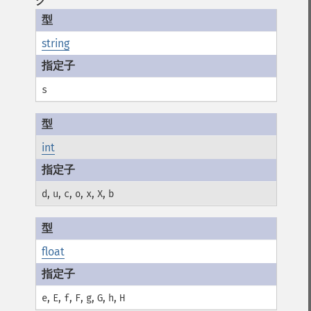
グ
string
s
int
,
,
,
,
,
,
d
u
c
o
x
X
b
float
,
,
,
,
,
,
,
e
E
f
F
g
G
h
H