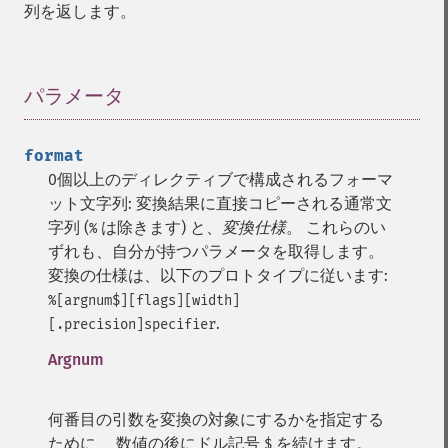
列を返します。
パラメータ
¶
format
0個以上のディレクティブで構成されるフォーマ
ット文字列: 変換結果に直接コピーされる通常文
字列 (
は除きます) と、
変換仕様
。 これらのい
%
ずれも、自分が持つパラメータを取得します。
変換の仕様は、以下のプロトタイプに従います:
%[argnum$][flags][width]
.
[.precision]specifier
Argnum
何番目の引数を変換の対象にするかを指定する
ために、 数値の後にドル記号
を続けます。
$