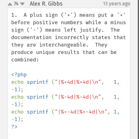
Alex R. Gibbs
74
13 years ago
¶
up
down
1.  A plus sign ('+') means put a '+' 
before positive numbers while a minus 
sign ('-') means left justify.  The 
documentation incorrectly states that 
they are interchangeable.  They 
produce unique results that can be 
combined:

echo 
sprintf 
(
"|%+4d|%+4d|\n"
,   
1
, 
-
1
);

echo 
sprintf 
(
"|%-4d|%-4d|\n"
,   
1
, 
-
1
);

echo 
sprintf 
(
"|%+-4d|%+-4d|\n"
, 
1
, 
-
1