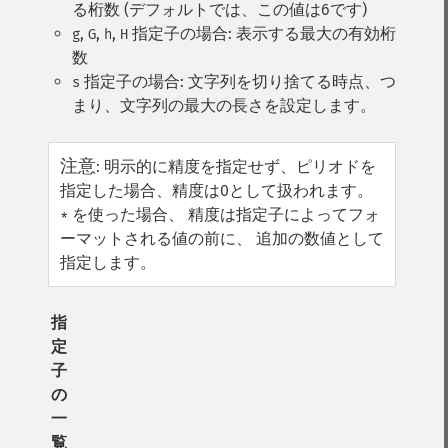
る桁数 (デフォルトでは、この値は6です)
,
,
,
指定子の場合: 表示する最大の有効桁
g
G
h
H
数
指定子の場合: 文字列を切り捨てる時点、つ
s
まり、文字列の最大の長さを設定します。
注意
:
明示的に精度を指定せず、ピリオドを
指定した場合、精度は0として扱われます。
を使った場合、 精度は指定子によってフォ
*
ーマットされる値の前に、 追加の数値として
指定します。
指
定
子
の
一
覧