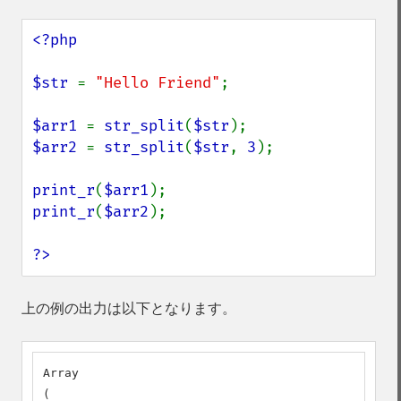
<?php

$str 
= 
"Hello Friend"
;

$arr1 
= 
str_split
(
$str
$arr2 
= 
str_split
(
$str
, 
3
);

print_r
(
$arr1
print_r
(
$arr2
);

?>
上の例の出力は以下となります。
Array

(
