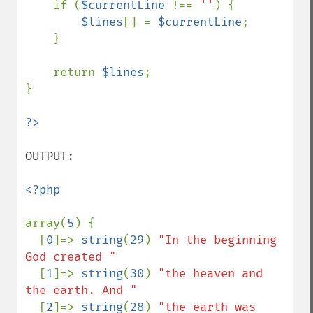
    if (
$currentLine 
!== 
''
) {

$lines
[] = 
$currentLine
;

    }

    return 
$lines
;

}

OUTPUT: 

<?php

array(
5
) {

  [
0
]=> 
string
(
29
) 
"In the beginning 
God created "

[
1
]=> 
string
(
30
) 
"the heaven and 
the earth. And "

[
2
]=> 
string
(
28
) 
"the earth was 