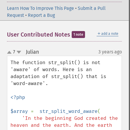
Learn How To Improve This Page
•
Submit a Pull
Request
•
Report a Bug
＋
User Contributed Notes
add a note
1 note
Julian
7
3 years ago
¶
up
down
The function str_split() is not 
'aware' of words. Here is an 
adaptation of str_split() that is 
'word-aware'.

<?php

$array 
=  
str_split_word_aware
(

'In the beginning God created the 
heaven and the earth. And the earth 