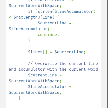
$currentWordWithSpace
;

        if (
strlen
(
$lineAccumulator
) 
< 
$maxLengthOfLine
) {

$currentLine 
= 
$lineAccumulator
;

            continue;

        }

$lines
[] = 
$currentLine
;

// Overwrite the current line 
and accumulator with the current word

$currentLine 
= 
$currentWordWithSpace
;

$lineAccumulator 
= 
$currentWordWithSpace
;

    }
