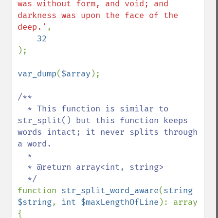
was without form, and void; and 
darkness was upon the face of the 
deep.'
, 

);

var_dump
(
$array
);

/**

  * This function is similar to 
str_split() but this function keeps 
words intact; it never splits through 
a word. 

  *

  * @return array<int, string>

function 
str_split_word_aware
(
string 
$string
, 
int $maxLengthOfLine
): array

{
