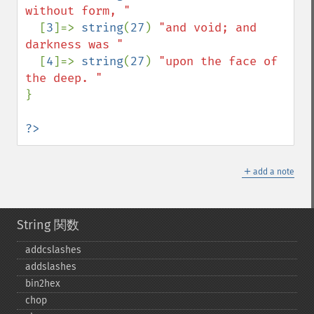
without form, "

[
3
]=> 
string
(
27
) 
"and void; and 
darkness was "

[
4
]=> 
string
(
27
) 
"upon the face of 
}

?>
＋
add a note
String 関数
addcslashes
addslashes
bin2hex
chop