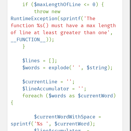
    if (
$maxLengthOfLine 
<= 
0
) {

        throw new 
RuntimeException
(
sprintf
(
'The 
function %s() must have a max length 
of line at least greater than one'
, 
__FUNCTION__
));

    }

$lines 
= [];

$words 
= 
explode
(
' '
, 
$string
);

$currentLine 
= 
''
;

$lineAccumulator 
= 
''
;

    foreach (
$words 
as 
$currentWord
) 
{

$currentWordWithSpace 
= 
sprintf
(
'%s '
, 
$currentWord
);

$lineAccumulator 
.= 