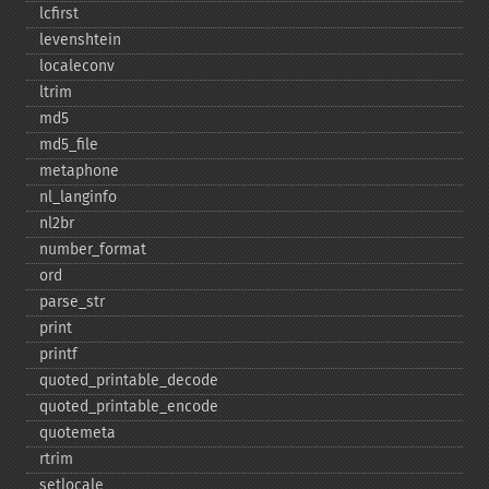
lcfirst
levenshtein
localeconv
ltrim
md5
md5_​file
metaphone
nl_​langinfo
nl2br
number_​format
ord
parse_​str
print
printf
quoted_​printable_​decode
quoted_​printable_​encode
quotemeta
rtrim
setlocale