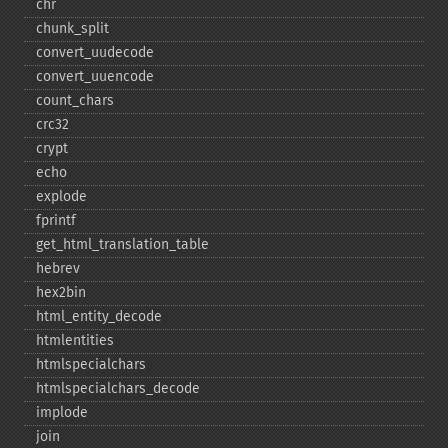
chr
chunk_​split
convert_​uudecode
convert_​uuencode
count_​chars
crc32
crypt
echo
explode
fprintf
get_​html_​translation_​table
hebrev
hex2bin
html_​entity_​decode
htmlentities
htmlspecialchars
htmlspecialchars_​decode
implode
join