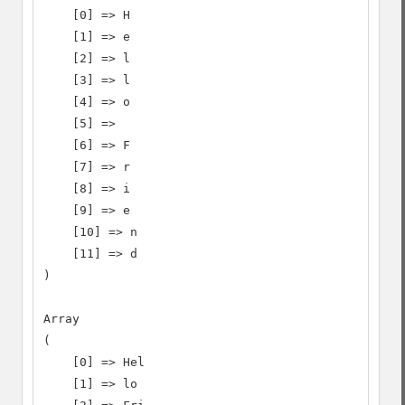
    [0] => H

    [1] => e

    [2] => l

    [3] => l

    [4] => o

    [5] =>

    [6] => F

    [7] => r

    [8] => i

    [9] => e

    [10] => n

    [11] => d

)

Array

(

    [0] => Hel

    [1] => lo
