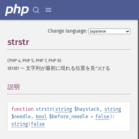
Change language:
strstr
(PHP 4, PHP 5, PHP 7, PHP 8)
strstr
—
文字列が最初に現れる位置を見つける
説明
¶
function
strstr
(
string
$haystack
,
string
$needle
,
bool
$before_needle
=
false
):
string
|
false