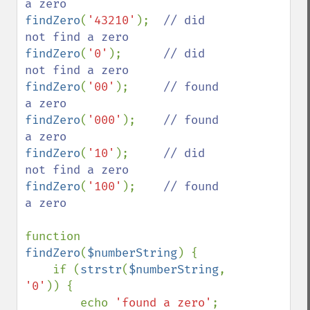
findZero
(
'43210'
);  
// did 
findZero
(
'0'
);      
// did 
findZero
(
'00'
);     
// found 
findZero
(
'000'
);    
// found 
findZero
(
'10'
);     
// did 
findZero
(
'100'
);    
// found 
a zero

function 
findZero
(
$numberString
) {

    if (
strstr
(
$numberString
, 
'0'
)) {

        echo 
'found a zero'
;
