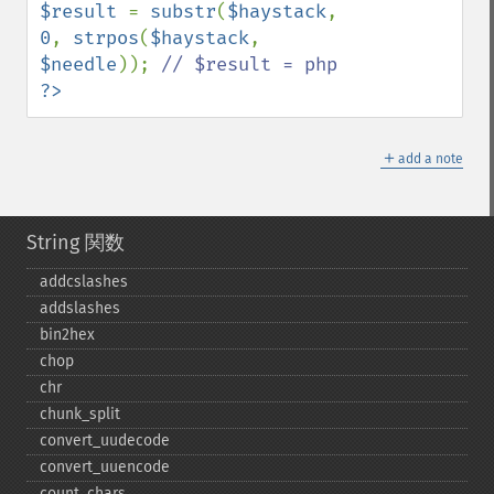
$result 
= 
substr
(
$haystack
, 
0
, 
strpos
(
$haystack
, 
$needle
)); 
?>
＋
add a note
String 関数
addcslashes
addslashes
bin2hex
chop
chr
chunk_​split
convert_​uudecode
convert_​uuencode
count_​chars