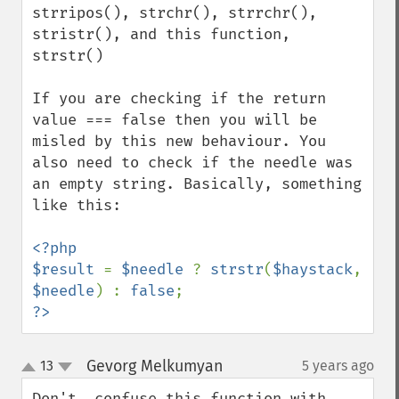
strripos(), strchr(), strrchr(), 
stristr(), and this function, 
strstr()

If you are checking if the return 
value === false then you will be 
misled by this new behaviour. You 
also need to check if the needle was 
an empty string. Basically, something 
like this:

<?php

$result 
= 
$needle 
? 
strstr
(
$haystack
, 
$needle
) : 
false
?>
Gevorg Melkumyan
13
5 years ago
¶
up
down
Don't  confuse this function with 