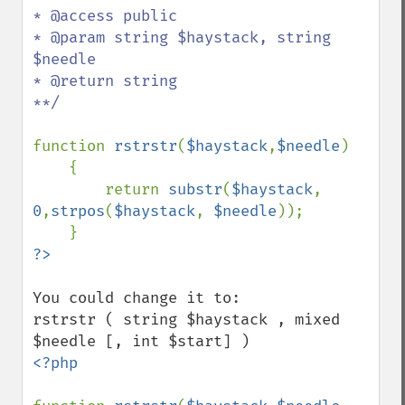
* @access public

* @param string $haystack, string 
$needle

* @return string

**/

function 
rstrstr
(
$haystack
,
$needle
)

    {

        return 
substr
(
$haystack
, 
0
,
strpos
(
$haystack
, 
$needle
));

You could change it to:

rstrstr ( string $haystack , mixed 
<?php
