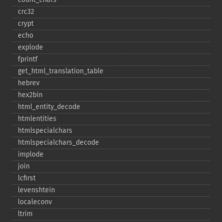
crc32
crypt
echo
explode
fprintf
get_​html_​translation_​table
hebrev
hex2bin
html_​entity_​decode
htmlentities
htmlspecialchars
htmlspecialchars_​decode
implode
join
lcfirst
levenshtein
localeconv
ltrim