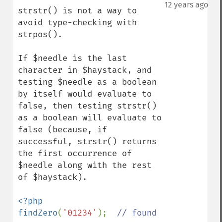
down
12 years ago
strstr() is not a way to 
avoid type-checking with 
strpos().

If $needle is the last 
character in $haystack, and 
testing $needle as a boolean 
by itself would evaluate to 
false, then testing strstr() 
as a boolean will evaluate to 
false (because, if 
successful, strstr() returns 
the first occurrence of 
$needle along with the rest 
of $haystack).

<?php

findZero
(
'01234'
);  
// found 