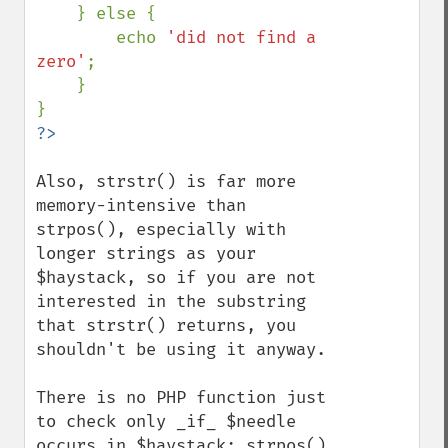
    } else {

        echo 
'did not find a 
zero'
;

    }

Also, strstr() is far more 
memory-intensive than 
strpos(), especially with 
longer strings as your 
$haystack, so if you are not 
interested in the substring 
that strstr() returns, you 
shouldn't be using it anyway. 

There is no PHP function just 
to check only _if_ $needle 
occurs in $haystack; strpos() 