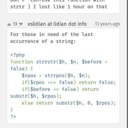
strtr ) I lost like 1 hour on that
xslidian at lidian dot info
13
13 years ago
¶
up
down
For those in need of the last 
occurrence of a string:

function 
strrstr
(
$h
, 
$n
, 
$before 
= 
false
) {

$rpos 
= 
strrpos
(
$h
, 
$n
);

    if(
$rpos 
=== 
false
) return 
false
;

    if(
$before 
== 
false
) return 
substr
(
$h
, 
$rpos
);

    else return 
substr
(
$h
, 
0
, 
$rpos
);

?>