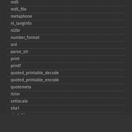
md5
md5_​file
metaphone
nl_​langinfo
nl2br
number_​format
ord
parse_​str
print
printf
quoted_​printable_​decode
quoted_​printable_​encode
quotemeta
rtrim
setlocale
sha1
sha1_​file
similar_​text
soundex