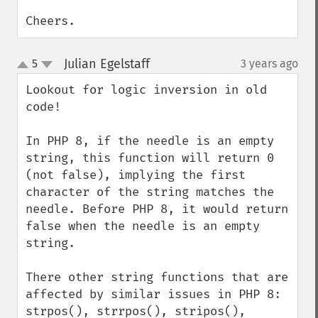
Cheers.
Julian Egelstaff
5
3 years ago
¶
up
down
Lookout for logic inversion in old 
code!

In PHP 8, if the needle is an empty 
string, this function will return 0 
(not false), implying the first 
character of the string matches the 
needle. Before PHP 8, it would return 
false when the needle is an empty 
string.

There other string functions that are 
affected by similar issues in PHP 8: 
strpos(), strrpos(), stripos(), 