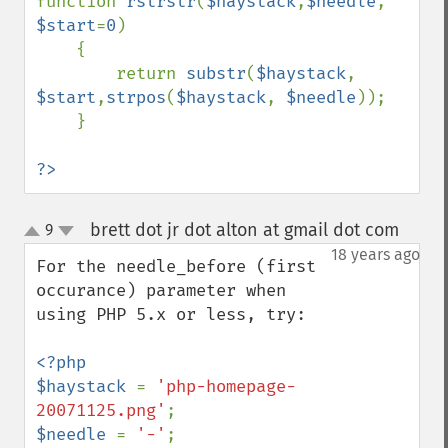
function 
rstrstr
(
$haystack
,
$needle
, 
$start
=
0
)

    {

        return 
substr
(
$haystack
, 
$start
,
strpos
(
$haystack
, 
$needle
));

    }

?>
brett dot jr dot alton at gmail dot com
9
¶
up
down
18 years ago
For the needle_before (first 
occurance) parameter when 
using PHP 5.x or less, try:

<?php

$haystack 
= 
'php-homepage-
20071125.png'
$needle 
= 
'-'