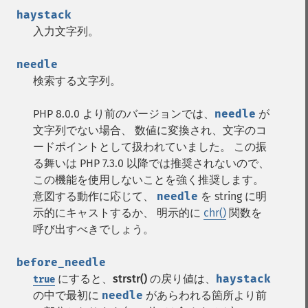
haystack
入力文字列。
needle
検索する文字列。
PHP 8.0.0 より前のバージョンでは、
needle
が
文字列でない場合、 数値に変換され、文字のコ
ードポイントとして扱われていました。 この振
る舞いは PHP 7.3.0 以降では推奨されないので、
この機能を使用しないことを強く推奨します。
意図する動作に応じて、
needle
を string に明
示的にキャストするか、 明示的に
chr()
関数を
呼び出すべきでしょう。
before_needle
にすると、
strstr()
の戻り値は、
haystack
true
の中で最初に
needle
があらわれる箇所より前