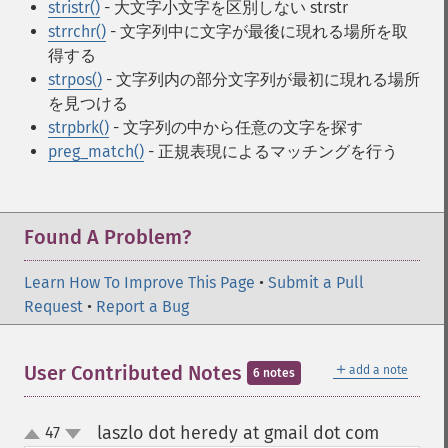
stristr()
- 大文字小文字を区別しない strstr
strrchr()
- 文字列中に文字が最後に現れる場所を取
得する
strpos()
- 文字列内の部分文字列が最初に現れる場所
を見つける
strpbrk()
- 文字列の中から任意の文字を探す
preg_match()
- 正規表現によるマッチングを行う
Found A Problem?
Learn How To Improve This Page
•
Submit a Pull
Request
•
Report a Bug
＋
User Contributed Notes
add a note
6 notes
laszlo dot heredy at gmail dot com
47
¶
up