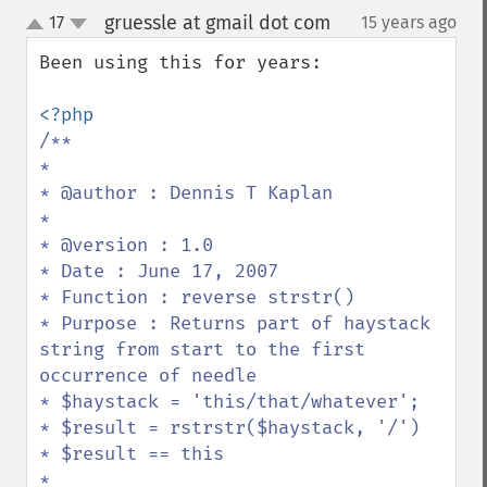
gruessle at gmail dot com
17
15 years ago
¶
up
down
Been using this for years:

/**

*

* @author : Dennis T Kaplan

*

* @version : 1.0

* Date : June 17, 2007

* Function : reverse strstr()

* Purpose : Returns part of haystack 
string from start to the first 
occurrence of needle

* $haystack = 'this/that/whatever';

* $result = rstrstr($haystack, '/')

* $result == this

*
