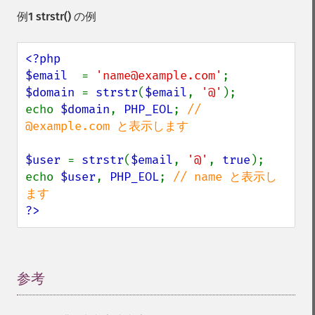
例1
strstr()
の例
<?php

$email  
= 
'name@example.com'
$domain 
= 
strstr
(
$email
, 
'@'
);

echo 
$domain
, 
PHP_EOL
; 
// 
@example.com と表示します

$user 
= 
strstr
(
$email
, 
'@'
, 
true
);

echo 
$user
, 
PHP_EOL
; 
// name と表示し
?>
参考
¶