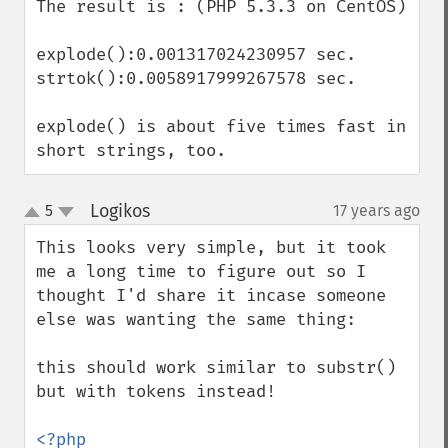
The result is : (PHP 5.3.3 on CentOS)

explode():0.001317024230957 sec.

strtok():0.0058917999267578 sec.

explode() is about five times fast in 
short strings, too.
Logikos
5
17 years ago
¶
up
down
This looks very simple, but it took 
me a long time to figure out so I 
thought I'd share it incase someone 
else was wanting the same thing:

this should work similar to substr() 
but with tokens instead!
