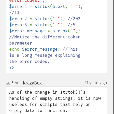
error codes."
$error1 
= 
strtok
(
$text
, 
" "
); 
$error2 
= 
strtok
(
" "
); 
$error3 
= 
strtok
(
" "
); 
$error_message 
= 
strtok
(
""
); 
//Notice the different token 
echo 
$error_message
; 
//This 
is a long message explaining 
?>
KrazyBox
3
17 years ago
¶
up
down
As of the change in strtok()'s 
handling of empty strings, it is now 
useless for scripts that rely on 
empty data to function.
