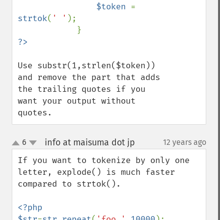
$token 
= 
strtok
(
' '
);

Use substr(1,strlen($token)) 
and remove the part that adds 
the trailing quotes if you 
want your output without 
quotes.
info at maisuma dot jp
6
12 years ago
¶
up
down
If you want to tokenize by only one 
letter, explode() is much faster 
compared to strtok().

<?php

$str
=
str_repeat
(
'foo '
,
10000
);
