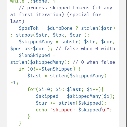
while (!
$done
) {

// process skipped tokens (if any 
at first iteration) (special for 
last)

$posTok 
= 
$dumbDone 
? 
strlen
(
$str
) 
: 
strpos
(
$str
, 
$tok
, 
$cur 
);

$skippedMany 
= 
substr
( 
$str
, 
$cur
, 
$posTok
-
$cur 
); 
// false when 0 width

$lenSkipped 
= 
strlen
(
$skippedMany
); 
// 0 when false

if (
0
!==
$lenSkipped
) {

$last 
= 
strlen
(
$skippedMany
) 
-
1
;

      for(
$i
=
0
; 
$i
<=
$last
; 
$i
++){

$skipped 
= 
$skippedMany
[
$i
];

$cur 
+= 
strlen
(
$skipped
);

         echo 
"skipped: 
$skipped
\n"
;

      }

   }
