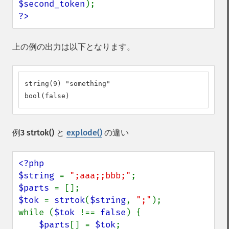
$second_token
?>
上の例の出力は以下となります。
string(9) "something"

bool(false)
例3
strtok()
と
explode()
の違い
<?php

$string 
= 
";aaa;;bbb;"
$parts 
$tok 
= 
strtok
(
$string
, 
";"
);

while (
$tok 
!== 
false
) {

$parts
[] = 
$tok
;
