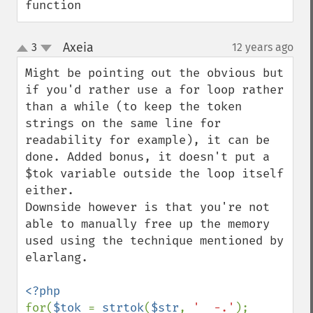
function
Axeia
3
12 years ago
¶
up
down
Might be pointing out the obvious but 
if you'd rather use a for loop rather 
than a while (to keep the token 
strings on the same line for 
readability for example), it can be 
done. Added bonus, it doesn't put a 
$tok variable outside the loop itself 
either.

Downside however is that you're not 
able to manually free up the memory 
used using the technique mentioned by 
elarlang.

for(
$tok 
= 
strtok
(
$str
, 
' _-.'
); 