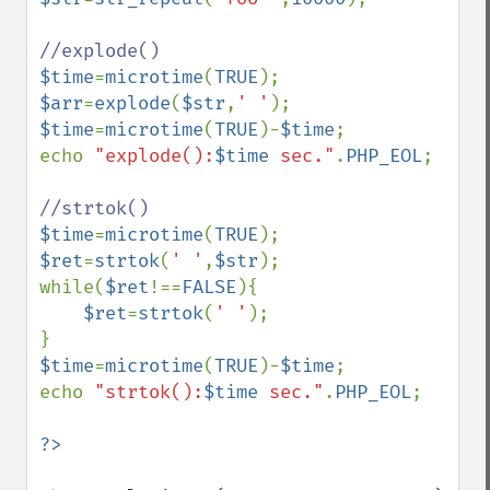
$time
=
microtime
(
TRUE
$arr
=
explode
(
$str
,
' '
$time
=
microtime
(
TRUE
)-
$time
;

echo 
"explode():
$time
 sec."
.
PHP_EOL
;

$time
=
microtime
(
TRUE
$ret
=
strtok
(
' '
,
$str
);

while(
$ret
!==
FALSE
){

$ret
=
strtok
(
' '
);

$time
=
microtime
(
TRUE
)-
$time
;

echo 
"strtok():
$time
 sec."
.
PHP_EOL
;
