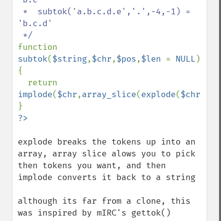
 *  subtok('a.b.c.d.e','.',-4,-1) = 
'b.c.d'

function 
subtok
(
$string
,
$chr
,
$pos
,
$len 
= 
NULL
) 
{

  return 
implode
(
$chr
,
array_slice
(
explode
(
$chr
,
$st
explode breaks the tokens up into an 
array, array slice alows you to pick 
then tokens you want, and then 
implode converts it back to a string

although its far from a clone, this 
was inspired by mIRC's gettok() 