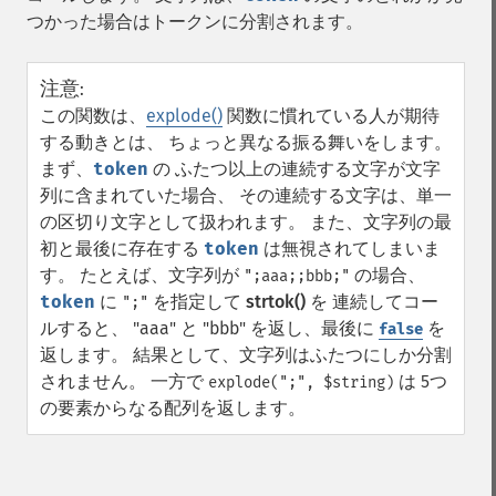
つかった場合はトークンに分割されます。
注意
:
この関数は、
explode()
関数に慣れている人が期待
する動きとは、 ちょっと異なる振る舞いをします。
まず、
token
の ふたつ以上の連続する文字が文字
列に含まれていた場合、 その連続する文字は、単一
の区切り文字として扱われます。 また、文字列の最
初と最後に存在する
token
は無視されてしまいま
す。 たとえば、文字列が
の場合、
";aaa;;bbb;"
token
に
を指定して
strtok()
を 連続してコー
";"
ルすると、 "aaa" と "bbb" を返し、最後に
を
false
返します。 結果として、文字列はふたつにしか分割
されません。 一方で
は 5つ
explode(";", $string)
の要素からなる配列を返します。