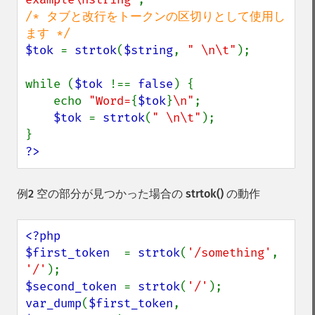
/* タブと改行をトークンの区切りとして使用し
$tok 
= 
strtok
(
$string
, 
" \n\t"
);

while (
$tok 
!== 
false
) {

    echo 
"Word=
{
$tok
}
\n"
;

$tok 
= 
strtok
(
" \n\t"
);

?>
例2 空の部分が見つかった場合の
strtok()
の動作
<?php

$first_token  
= 
strtok
(
'/something'
, 
'/'
$second_token 
= 
strtok
(
'/'
var_dump
(
$first_token
, 