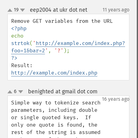
eep2004 at ukr dot net
19
11 years ago
¶
up
down
echo 
strtok
(
'
http://example.com/index.php?
foo=1&bar=2
'
, 
'?'
http://example.com/index.php
benighted at gmail dot com
6
¶
up
down
16 years ago
Simple way to tokenize search 
parameters, including double 
or single quoted keys.  If 
only one quote is found, the 
rest of the string is assumed 