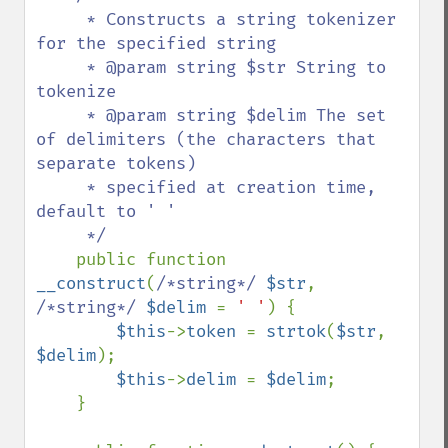
     * Constructs a string tokenizer 
for the specified string

     * @param string $str String to 
tokenize

     * @param string $delim The set 
of delimiters (the characters that 
separate tokens)

     * specified at creation time, 
default to ' '

     */

public function 
__construct
(
/*string*/ 
$str
, 
/*string*/ 
$delim 
= 
' '
) {

$this
->
token 
= 
strtok
(
$str
, 
$delim
);

$this
->
delim 
= 
$delim
;

    }
