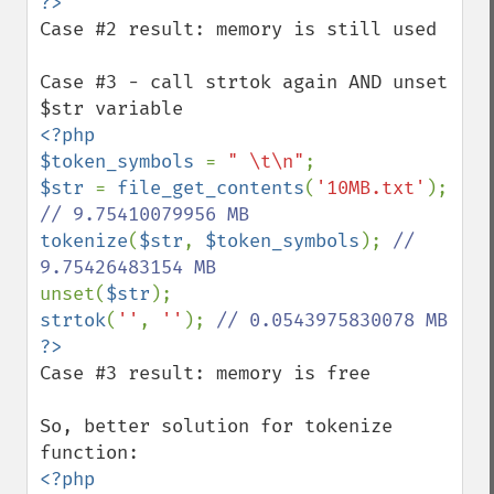
Case #2 result: memory is still used

Case #3 - call strtok again AND unset 
<?php

$token_symbols 
= 
" \t\n"
$str 
= 
file_get_contents
(
'10MB.txt'
); 
tokenize
(
$str
, 
$token_symbols
); 
// 
unset(
$str
strtok
(
''
, 
''
); 
Case #3 result: memory is free

So, better solution for tokenize 