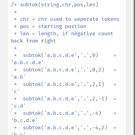
/* subtok(string,chr,pos,len)

 *

 * chr = chr used to seperate tokens

 * pos = starting postion

 * len = length, if negative count 
back from right

 * 

 *  subtok('a.b.c.d.e','.',0)     = 
'a.b.c.d.e'

 *  subtok('a.b.c.d.e','.',0,2)   = 
'a.b'

 *  subtok('a.b.c.d.e','.',2,1)   = 
'c'

 *  subtok('a.b.c.d.e','.',2,-1)  = 
'c.d'

 *  subtok('a.b.c.d.e','.',-4)    = 
'b.c.d.e'

 *  subtok('a.b.c.d.e','.',-4,2)  = 
'b.c'
