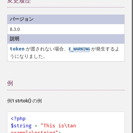
変更履歴
¶
8.3.0
token
が渡されない場合、
が発生するよ
E_WARNING
うになりました。
例
¶
例1
strtok()
の例
<?php

$string 
= 
"This is\tan 
example\nstring"