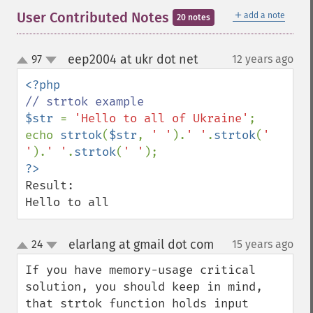
＋
User Contributed Notes
add a note
20 notes
eep2004 at ukr dot net
97
12 years ago
¶
up
down
$str 
= 
'Hello to all of Ukraine'
;

echo 
strtok
(
$str
, 
' '
).
' '
.
strtok
(
' 
'
).
' '
.
strtok
(
' '
Result:

Hello to all
elarlang at gmail dot com
24
15 years ago
¶
up
down
If you have memory-usage critical 
solution, you should keep in mind, 
that strtok function holds input 