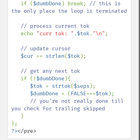
   if (
$dumbDone
) break; 
// this is 
the only place the loop is terminated

   // process current tok

echo 
"curr tok: "
.
$tok
.
"\n"
;

// update cursor

$cur 
+= 
strlen
(
$tok
);

// get any next tok

if (!
$dumbDone
){

$tok 
= 
strtok
(
$seps
);

$dumbDone 
= (
FALSE
===
$tok
); 

// you're not really done till 
you check for trailing skipped

}

?>
</pre>