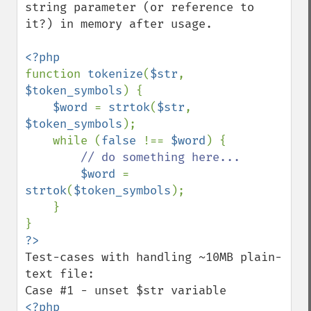
string parameter (or reference to 
it?) in memory after usage.

function 
tokenize
(
$str
, 
$token_symbols
) {

$word 
= 
strtok
(
$str
, 
$token_symbols
);

    while (
false 
!== 
$word
) {

// do something here...

$word 
= 
strtok
(
$token_symbols
);

    }

Test-cases with handling ~10MB plain-
text file:

<?php
