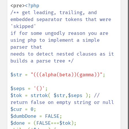
<pre>
/** get leading, trailing, and 
embedded separator tokens that were 
'skipped'

if for some ungodly reason you are 
using php to implement a simple 
parser that 

needs to detect nested clauses as it 
builds a parse tree */

$str 
= 
"(((alpha(beta))(gamma))"
;

$seps 
= 
'()'
$tok 
= 
strtok
( 
$str
,
$seps 
); 
// 
$cur 
= 
0
$dumbDone 
= 
FALSE
$done 
= (
FALSE
===
$tok
);
