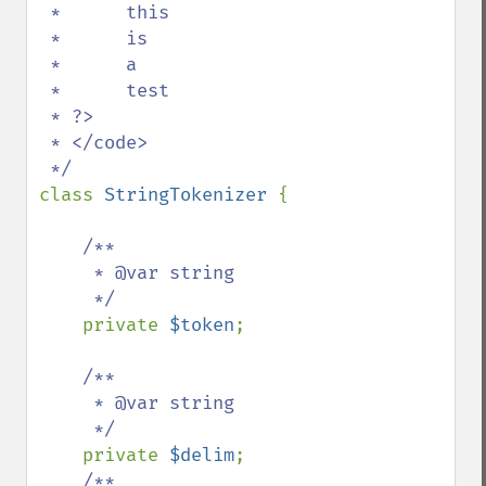
 *      this

 *      is

 *      a

 *      test

 * ?>

 * </code>

class 
StringTokenizer 
{

/**

     * @var string

     */

private 
$token
;

/**

     * @var string

     */

private 
$delim
;

/**
