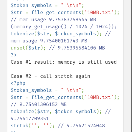
$token_symbols 
= 
" \t\n"
$str 
= 
file_get_contents
(
'10MB.txt'
); 
// mem usage 9.75383758545 MB 
tokenize
(
$str
, 
$token_symbols
); 
// 
unset(
$str
); 
Case #1 result: memory is still used

<?php

$token_symbols 
= 
" \t\n"
$str 
= 
file_get_contents
(
'10MB.txt'
); 
tokenize
(
$str
, 
$token_symbols
); 
// 
strtok
(
''
, 
''
); 