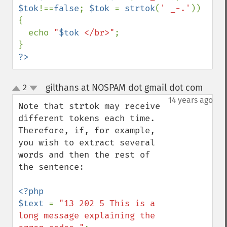
$tok
!==
false
; 
$tok 
= 
strtok
(
' _-.'
))

{

  echo 
"
$tok
 </br>"
;

?>
gilthans at NOSPAM dot gmail dot com
2
¶
up
down
14 years ago
Note that strtok may receive 
different tokens each time. 
Therefore, if, for example, 
you wish to extract several 
words and then the rest of 
the sentence:

<?php

$text 
= 
"13 202 5 This is a 
long message explaining the 