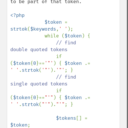
to be part of that token.

<?php

            $token 
= 
strtok
(
$keywords
,
' '
);

            while (
$token
) {

// find 
double quoted tokens

if 
(
$token
{
0
}==
'"'
) { 
$token 
.= 
' '
.
strtok
(
'"'
).
'"'
; }

// find 
single quoted tokens

if 
(
$token
{
0
}==
"'"
) { 
$token 
.= 
' '
.
strtok
(
"'"
).
"'"
; }

$tokens
[] = 
$token
;
