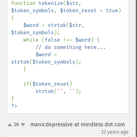
function 
tokenize
(
$str
, 
$token_symbols
, 
$token_reset 
= 
true
) 
{

$word 
= 
strtok
(
$str
, 
$token_symbols
);

    while (
false 
!== 
$word
) {

// do something here...

$word 
= 
strtok
(
$token_symbols
);

    }

    if(
$token_reset
)

strtok
(
''
, 
''
);

?>
manicdepressive at mindless dot com
26
up
down
¶
22 years ago