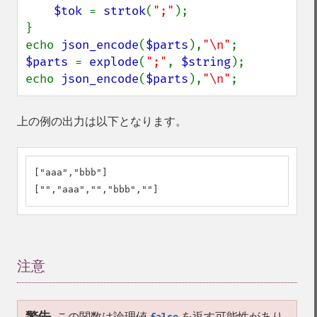
$tok 
= 
strtok
(
";"
);

}

echo 
json_encode
(
$parts
),
"\n"
$parts 
= 
explode
(
";"
, 
$string
);

echo 
json_encode
(
$parts
),
"\n"
;
上の例の出力は以下となります。
["aaa","bbb"]

["","aaa","","bbb",""]
注意
¶
この関数は論理値
を返す可能性があり