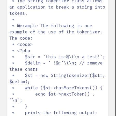
 * The string tokenizer class allows 
an application to break a string into 
tokens.

 *

 * @example The following is one 
example of the use of the tokenizer. 
The code:

 * <code>

 * <?php

 *    $str = 'this is:@\t\n a test!';

 *    $delim = ' !@:'\t\n; // remove 
these chars

 *    $st = new StringTokenizer($str, 
$delim);

 *    while ($st->hasMoreTokens()) {

 *        echo $st->nextToken() . 
"\n";

 *    }

 *    prints the following output:
