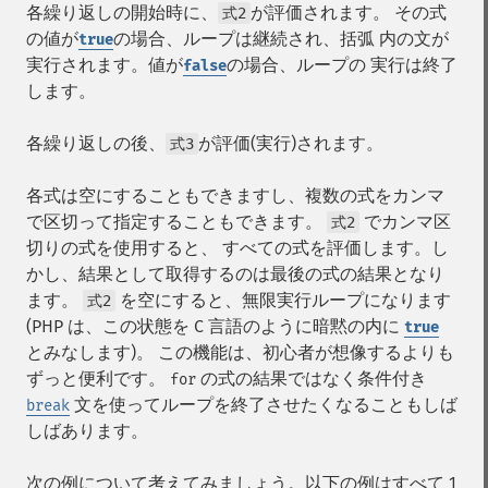
各繰り返しの開始時に、
が評価されます。 その式
式2
の値が
の場合、ループは継続され、括弧 内の文が
true
実行されます。値が
の場合、ループの 実行は終了
false
します。
各繰り返しの後、
が評価(実行)されます。
式3
各式は空にすることもできますし、複数の式をカンマ
で区切って指定することもできます。
でカンマ区
式2
切りの式を使用すると、 すべての式を評価します。し
かし、結果として取得するのは最後の式の結果となり
ます。
を空にすると、無限実行ループになります
式2
(PHP は、この状態を C 言語のように暗黙の内に
true
とみなします)。 この機能は、初心者が想像するよりも
ずっと便利です。
の式の結果ではなく条件付き
for
文を使ってループを終了させたくなることもしば
break
しばあります。
次の例について考えてみましょう。以下の例はすべて 1