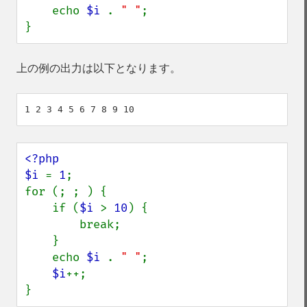
    echo 
$i 
. 
" "
;

}
上の例の出力は以下となります。
<?php

$i 
= 
1
;

for (; ; ) {

    if (
$i 
> 
10
) {

        break;

    }

    echo 
$i 
. 
" "
;

$i
++;

}