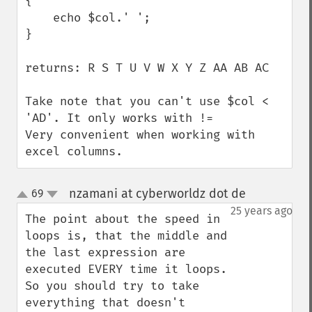
{

    echo $col.' ';

}

returns: R S T U V W X Y Z AA AB AC

Take note that you can't use $col < 
'AD'. It only works with !=

Very convenient when working with 
excel columns.
nzamani at cyberworldz dot de
69
¶
up
down
25 years ago
The point about the speed in 
loops is, that the middle and 
the last expression are 
executed EVERY time it loops.

So you should try to take 
everything that doesn't 