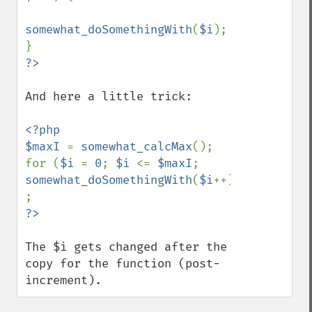
somewhat_doSomethingWith
(
$i
);

And here a little trick:

<?php

$maxI 
= 
somewhat_calcMax
();

for (
$i 
= 
0
; 
$i 
<= 
$maxI
; 
somewhat_doSomethingWith
(
$i
++)) 
The $i gets changed after the 
copy for the function (post-
increment).