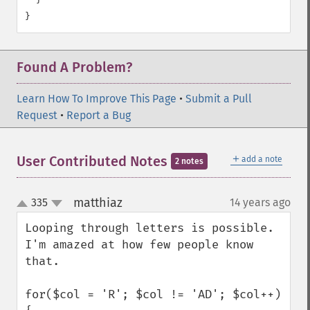
Found A Problem?
Learn How To Improve This Page
•
Submit a Pull
Request
•
Report a Bug
＋
User Contributed Notes
add a note
2 notes
matthiaz
335
14 years ago
¶
up
down
Looping through letters is possible. 
I'm amazed at how few people know 
that.

for($col = 'R'; $col != 'AD'; $col++) 