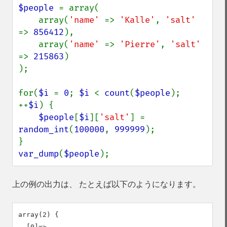
$people 
= array(

    array(
'name' 
=> 
'Kalle'
, 
'salt' 
=> 
856412
),

    array(
'name' 
=> 
'Pierre'
, 
'salt' 
=> 
215863
)

);

for(
$i 
= 
0
; 
$i 
< 
count
(
$people
); 
++
$i
) {

$people
[
$i
][
'salt'
] = 
random_int
(
100000
, 
999999
);

var_dump
(
$people
);
上の例の出力は、 たとえば以下のようになります。
array(2) {

  [0]=>
