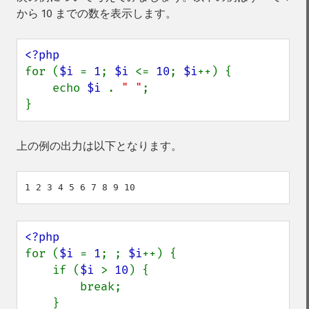
から 10 までの数を表示します。
for (
$i 
= 
1
; 
$i 
<= 
10
; 
$i
++) {

    echo 
$i 
. 
" "
;

}
上の例の出力は以下となります。
for (
$i 
= 
1
; ; 
$i
++) {

    if (
$i 
> 
10
) {

        break;

    }
