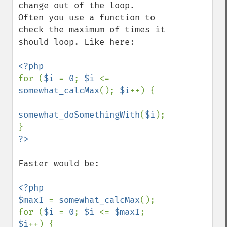
change out of the loop.

Often you use a function to 
check the maximum of times it 
should loop. Like here:

for (
$i 
= 
0
; 
$i 
<= 
somewhat_calcMax
(); 
$i
++) {

somewhat_doSomethingWith
(
$i
);

Faster would be:

<?php

$maxI 
= 
somewhat_calcMax
();

for (
$i 
= 
0
; 
$i 
<= 
$maxI
; 
$i
++) {
