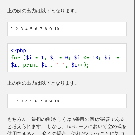
上の例の出力は以下となります。
for (
$i 
= 
1
, 
$j 
= 
0
; 
$i 
<= 
10
; 
$j 
+= 
$i
, print 
$i 
. 
" "
, 
$i
++);
上の例の出力は以下となります。
もちろん、最初の例(もしくは 4番目の例)が最善である
と考えられます。 しかし、
ループにおいて空の式を
for
使用できると、 多くの場合、便利だということに気づ