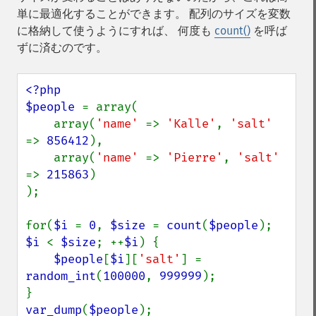
単に最適化することができます。 配列のサイズを変数
に格納して使うようにすれば、 何度も
count()
を呼ば
ずに済むのです。
<?php

$people 
= array(

    array(
'name' 
=> 
'Kalle'
, 
'salt' 
=> 
856412
),

    array(
'name' 
=> 
'Pierre'
, 
'salt' 
=> 
215863
)

);

for(
$i 
= 
0
, 
$size 
= 
count
(
$people
); 
$i 
< 
$size
; ++
$i
) {

$people
[
$i
][
'salt'
] = 
random_int
(
100000
, 
999999
);

var_dump
(
$people
);