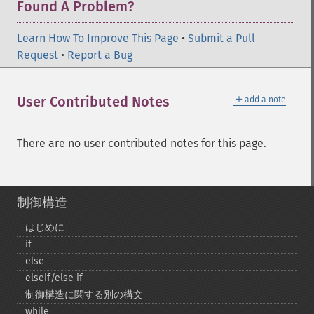
Found A Problem?
Learn How To Improve This Page
•
Submit a Pull
Request
•
Report a Bug
＋
User Contributed Notes
add a note
There are no user contributed notes for this page.
制御構造
はじめに
if
else
elseif/else if
制御構造に関する別の構文
while