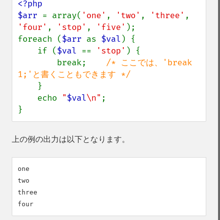
<?php

$arr 
= array(
'one'
, 
'two'
, 
'three'
, 
'four'
, 
'stop'
, 
'five'
);

foreach (
$arr 
as 
$val
) {

    if (
$val 
== 
'stop'
) {

        break;    
/* ここでは、'break 
1;'と書くこともできます */

}

    echo 
"
$val
\n"
;

}
上の例の出力は以下となります。
one

two

three
