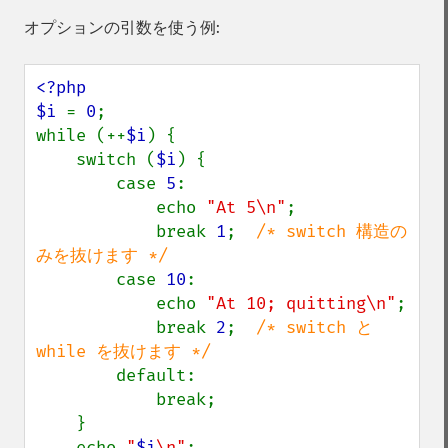
オプションの引数を使う例:
<?php

$i 
= 
0
;

while (++
$i
) {

    switch (
$i
) {

        case 
5
:

            echo 
"At 5\n"
;

            break 
1
;  
/* switch 構造の
みを抜けます */

case 
10
:

            echo 
"At 10; quitting\n"
;

            break 
2
;  
/* switch と 
while を抜けます */

default:

            break;

    }

    echo 
"
$i
\n"
;
