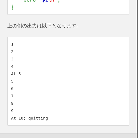
}
上の例の出力は以下となります。
1

2

3

4

At 5

5

6

7

8

9
