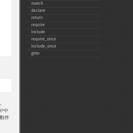
match
declare
return
require
include
require_​once
include_​once
goto
。
はやや
の動作