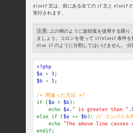
文は、前にある全ての
文と
elseif
if
elseif
実行されます。
注意
:
上の例のように波括弧を使用する限り
ましょう。コロンを使って
/
条件を
if
elseif
のように分割してはいけません。 分
else if
<?php

$a 
= 
3
$b 
= 
1
;

if (
$a 
> 
$b
):

    echo 
$a
.
" is greater than "
.
else if (
$a 
== 
$b
): 
// コンパイル不
echo 
"The above line causes 
endif;