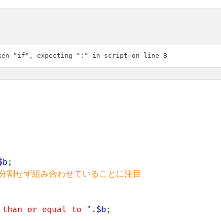
$b
;

を分割せず組み合わせていることに注目

 than or equal to "
.
$b
;
