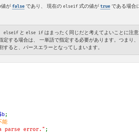
の値が
であり、 現在の
式の値が
である場合
false
elseif
true
、
と
はまったく同じだと考えてよいことに注意
elseif
else if
指定する場合は、 一単語で指定する必要があります。つまり、
割すると、パースエラーとなってしまいます。
$b
;

能

a parse error."
;
