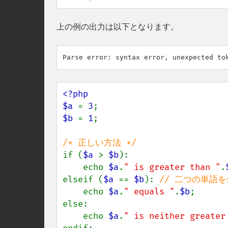
上の例の出力は以下となります。
<?php

$a 
= 
3
$b 
= 
1
;

if (
$a 
> 
$b
):

    echo 
$a
.
" is greater than "
.
elseif (
$a 
== 
$b
): 
// 二つの単語
echo 
$a
.
" equals "
.
$b
;

else:

    echo 
$a
.
" is neither greater