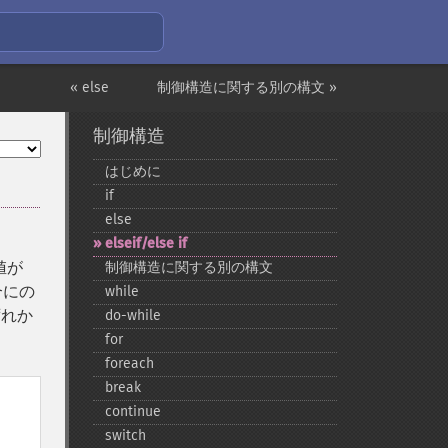
« else
制御構造に関する別の構文 »
制御構造
はじめに
if
else
elseif/else if
値が
制御構造に関する別の構文
合にの
while
ずれか
do-​while
for
foreach
break
continue
switch