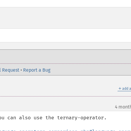
l Request
•
Report a Bug
＋
add a
4 mont
ou can also use the ternary-operator.
