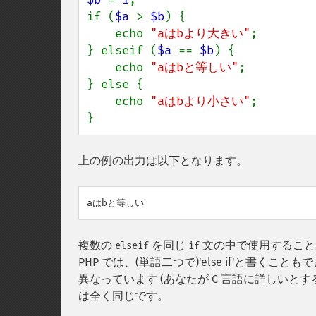
if (
$a 
> 
$b
) {

    echo 
"aはbより大きい"
;

} elseif (
$a 
== 
$b
) {

    echo 
"aはbと等しい"
;

} else {

    echo 
"aはbより小さい"
;

}
上の例の出力は以下となります。
複数の
を同じ
文の中で使用すること
elseif
if
PHP では、(単語二つで)'else if'と書くこと
異なっています (あなたが C 言語に詳しいと
は全く同じです。