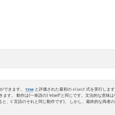
ができます。
と評価された最初の
式を実行します
true
elseif
もできます。 動作は(一単語の) 'elseif'と同じです。文法的な意味
すると、C 言語のそれと同じ動作です)。 しかし、最終的な両者