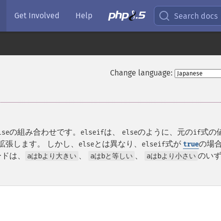
Get Involved
Help
Search docs
Change language:
の組み合わせです。
は、
のように、元の
式の
lse
elseif
else
if
拡張します。 しかし、
とは異なり、
式が
の場
else
elseif
true
ードは、
、
、
のい
aはbより大きい
aはbと等しい
aはbより小さい