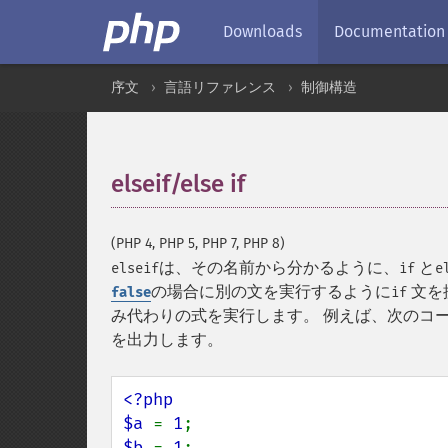
Downloads
Documentation
序文
言語リファレンス
制御構造
elseif/else if
¶
(PHP 4, PHP 5, PHP 7, PHP 8)
は、その名前から分かるように、
と
elseif
if
e
の場合に別の文を実行するように
文を
false
if
み代わりの式を実行します。 例えば、次のコ
を出力します。
<?php

$a 
= 
1
$b 
= 
1
;
