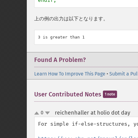
endif;
上の例の出力は以下となります。
Found A Problem?
Learn How To Improve This Page
•
Submit a Pul
User Contributed Notes
1 note
reichenhaller at holio dot day
0
¶
up
down
For simple if-else-structures, y