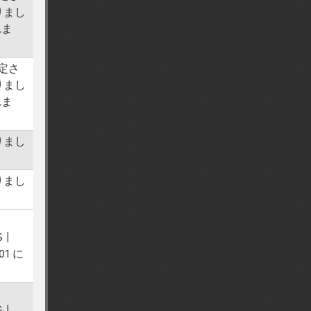
りまし
れま
設定さ
りまし
れま
りまし
りまし
 |
401 に
 |