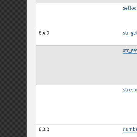
setloc
8.4.0
str_ge
str_ge
strcsp
8.3.0
numbe