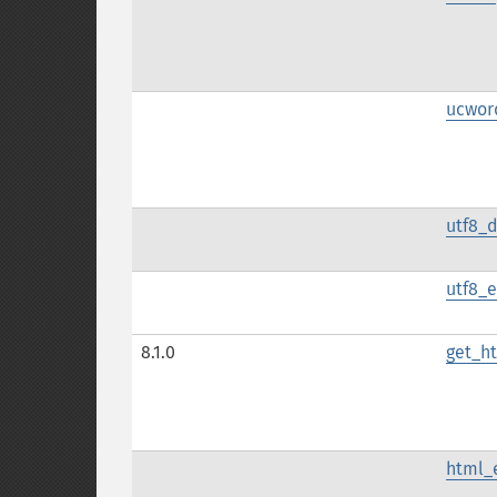
ucwor
utf8_
utf8_
8.1.0
get_ht
html_