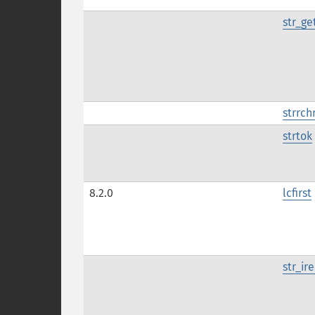
str_ge
strrch
strtok
8.2.0
lcfirst
str_ir