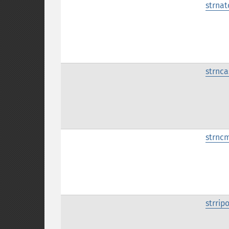
strna
strnc
strnc
strrip