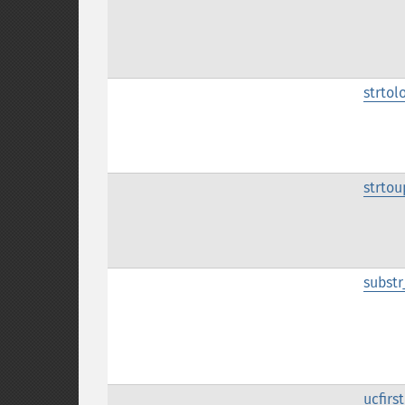
strtol
strtou
subst
ucfirst