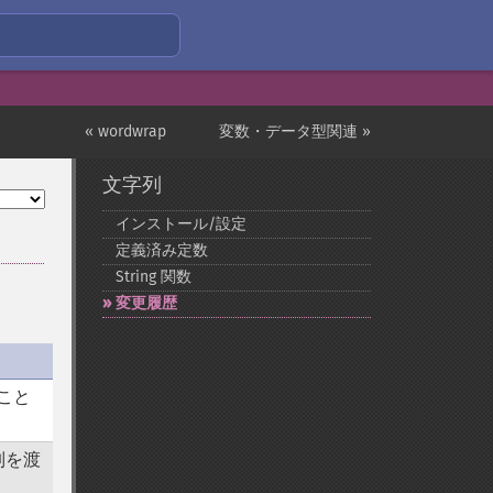
« wordwrap
変数・データ型関連 »
文字列
インストール/設定
定義済み定数
String 関数
変更履歴
すこと
列を渡
。