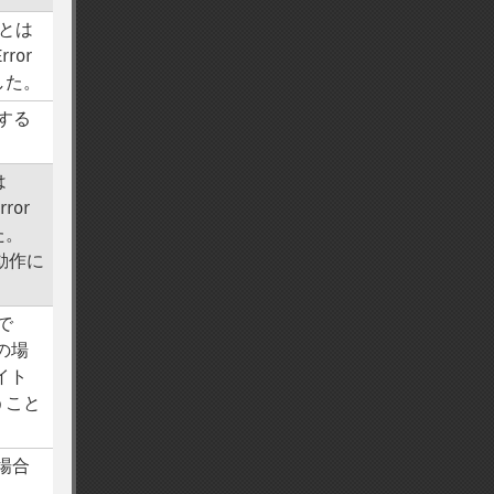
ことは
ror
した。
存する
。
は
ror
た。
 の動作に
ンで
列の場
バイト
うこと
た場合