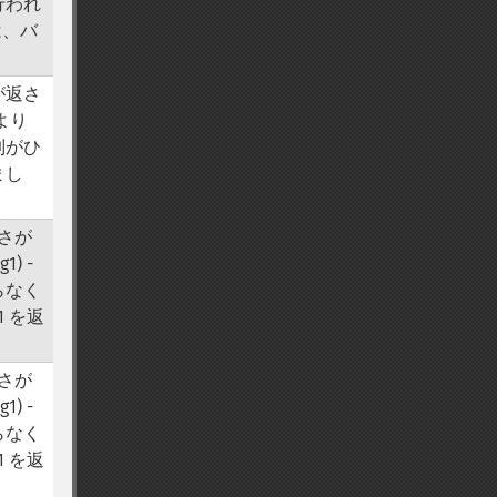
行われ
は、バ
列が返さ
より
列がひ
まし
さが
1) -
限らなく
1 を返
さが
1) -
限らなく
1 を返