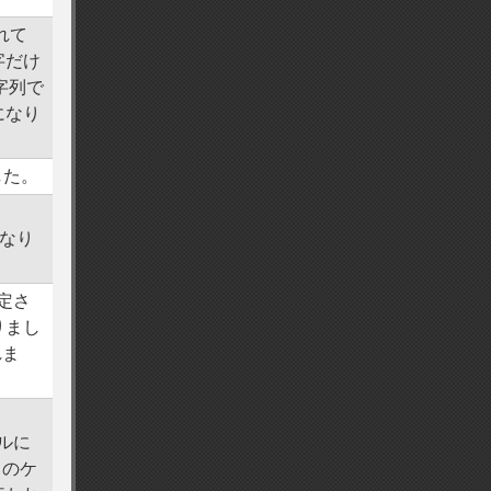
れて
字だけ
文字列で
になり
ました。
になり
設定さ
りまし
れま
ールに
 のケ