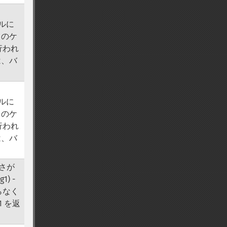
ールに
 のケ
行われ
は、バ
ールに
 のケ
行われ
は、バ
さが
1) -
限らなく
1 を返