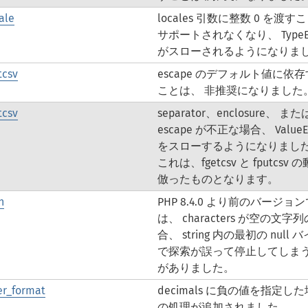
ale
locales 引数に整数 0 を渡す
サポートされなくなり、 TypeEr
がスローされるようになりま
tcsv
escape のデフォルト値に依
ことは、 非推奨になりました
tcsv
separator、enclosure、 また
escape が不正な場合、 ValueEr
をスローするようになりまし
これは、fgetcsv と fputcsv
倣ったものとなります。
n
PHP 8.4.0 より前のバージョ
は、 characters が空の文字
合、 string 内の最初の null 
で探索が誤って停止してしま
がありました。
r_format
decimals に負の値を指定し
の処理が追加されました。