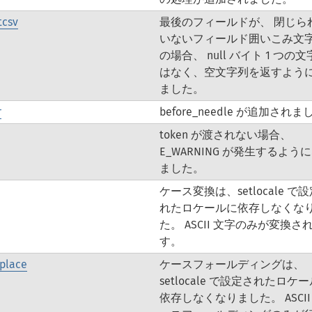
tcsv
最後のフィールドが、 閉じら
いないフィールド囲いこみ文
の場合、 null バイト 1 つの
はなく、空文字列を返すよう
ました。
r
before_needle が追加され
token が渡されない場合、
E_WARNING が発生するよう
ました。
ケース変換は、setlocale で
れたロケールに依存しなくな
た。 ASCII 文字のみが変換さ
す。
eplace
ケースフォールディングは、
setlocale で設定されたロケ
依存しなくなりました。 ASCII