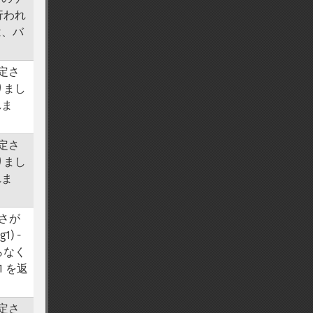
行われ
は、バ
設定さ
りまし
れま
設定さ
りまし
れま
さが
1) -
限らなく
1 を返
設定さ