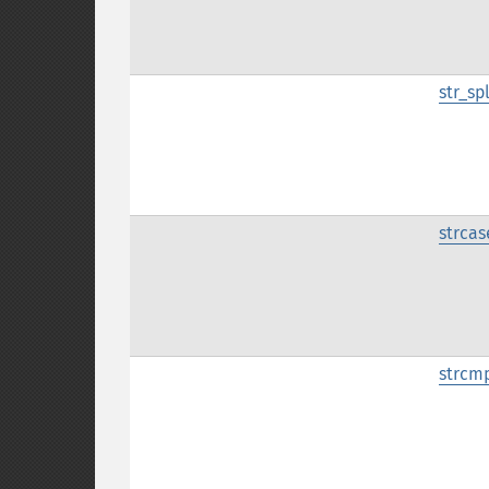
str_spl
strca
strcm