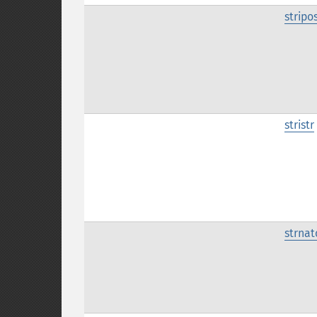
stripo
stristr
strna