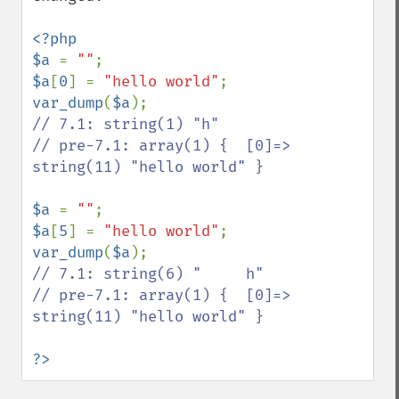
<?php

$a 
= 
""
$a
[
0
] = 
"hello world"
var_dump
(
$a
// 7.1: string(1) "h"

// pre-7.1: array(1) {  [0]=>  
string(11) "hello world" }

$a 
= 
""
$a
[
5
] = 
"hello world"
var_dump
(
$a
// 7.1: string(6) "     h"

// pre-7.1: array(1) {  [0]=>  
string(11) "hello world" }

?>