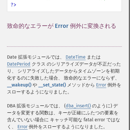
?>
致命的なエラーが
Error
例外に変換される
¶
Date 拡張モジュールでは、
DateTime
または
DatePeriod
クラス のシリアライズデータが不正だった
り、 シリアライズしたデータからタイムゾーンを初期
化するのに失敗した場合、 致命的なエラーにならず、
__wakeup()
や
__set_state()
メソッドから
Error
例外を
スローするようになりました。
DBA 拡張モジュールでは、 (
dba_insert()
のように) デ
ータを変更する関数は、キーが正確にふたつの要素を
含んでいない場合に キャッチ可能な fatal error ではな
く、
Error
例外をスローするようになりました。