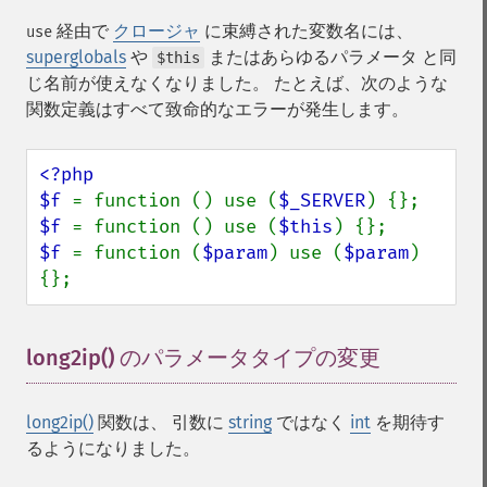
経由で
クロージャ
に束縛された変数名には、
use
superglobals
や
またはあらゆるパラメータ と同
$this
じ名前が使えなくなりました。 たとえば、次のような
関数定義はすべて致命的なエラーが発生します。
<?php

$f 
= function () use (
$_SERVER
$f 
= function () use (
$this
$f 
= function (
$param
) use (
$param
) 
{};
long2ip() のパラメータタイプの変更
¶
long2ip()
関数は、 引数に
string
ではなく
int
を期待す
るようになりました。