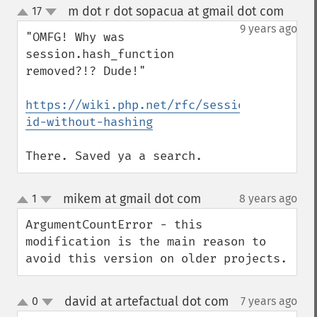
m dot r dot sopacua at gmail dot com
17
¶
up
down
9 years ago
"OMFG! Why was 
session.hash_function 
removed?!? Dude!"

https://wiki.php.net/rfc/session-
id-without-hashing
There. Saved ya a search.
mikem at gmail dot com
1
8 years ago
¶
up
down
ArgumentCountError - this 
modification is the main reason to 
avoid this version on older projects.
david at artefactual dot com
0
7 years ago
¶
up
down