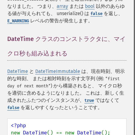
なりました。 つまり、
array
または
bool
以外のあらゆ
る値が与えられても、 unserialize() は
を返し、
false
レベルの警告が発生します。
E_WARNING
DateTime クラスのコンストラクタに、マイ
クロ秒も組み込まれる
¶
DateTime
と
DateTimeImmutable
は、現在時刻、明示
的な時刻、 または相対時刻を示す文字列 (例:
"first
) から構築されると、 マイクロ秒
day of next month"
を適切に含めるようになりました。 これは、新しく生
成されたふたつのインスタンスが、
ではなくて
true
を返しやすくなったということです。
false
new 
DateTime
() == new 
DateTime