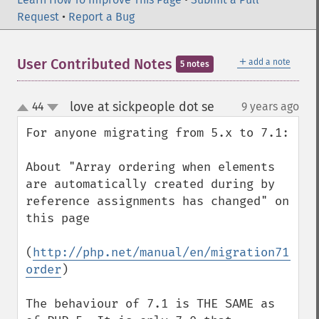
Request
•
Report a Bug
＋
User Contributed Notes
add a note
5 notes
love at sickpeople dot se
44
9 years ago
¶
up
down
For anyone migrating from 5.x to 7.1:

About "Array ordering when elements 
are automatically created during by 
reference assignments has changed" on 
this page

(
http://php.net/manual/en/migration71.inc
order
)

The behaviour of 7.1 is THE SAME as 