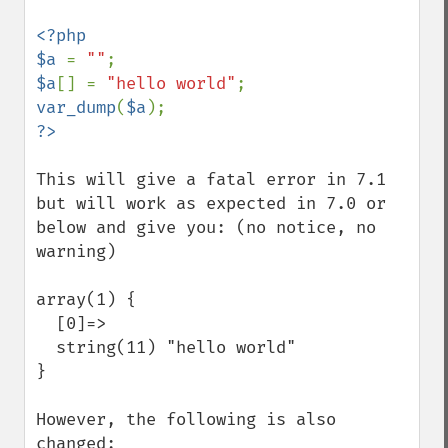
<?php

$a 
= 
""
$a
[] = 
"hello world"
var_dump
(
$a
This will give a fatal error in 7.1 
but will work as expected in 7.0 or 
below and give you: (no notice, no 
warning)

array(1) {

  [0]=>

  string(11) "hello world"

}

However, the following is also 
changed:
