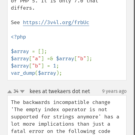
of PHP 5. It is only 7.0 that 
differs.

See 
https://3v4l.org/frbUc
<?php

$array 
$array
[
"a"
] =& 
$array
[
"b"
$array
[
"b"
] = 
1
var_dump
(
$array
);
kees at twekaers dot net
34
9 years ago
¶
up
down
The backwards incompatible change 
'The empty index operator is not 
supported for strings anymore' has a 
lot more implications than just a 
fatal error on the following code
