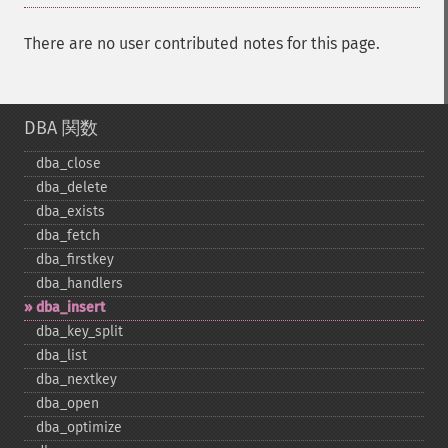
There are no user contributed notes for this page.
DBA 関数
dba_​close
dba_​delete
dba_​exists
dba_​fetch
dba_​firstkey
dba_​handlers
dba_​insert
dba_​key_​split
dba_​list
dba_​nextkey
dba_​open
dba_​optimize