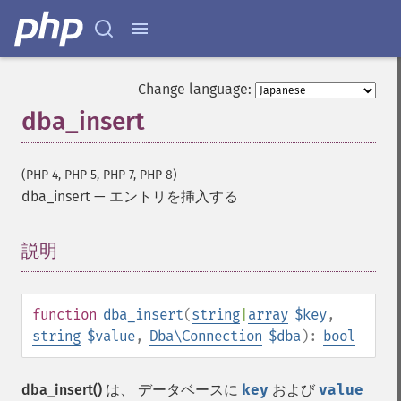
Change language:
dba_insert
(PHP 4, PHP 5, PHP 7, PHP 8)
dba_insert
—
エントリを挿入する
説明
¶
function
dba_insert
(
string
|
array
$key
,
string
$value
,
Dba\Connection
$dba
):
bool
dba_insert()
は、 データベースに
key
および
value