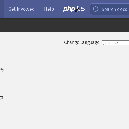
Get Involved
Help
Search docs
Change language:
イヤ
ラス