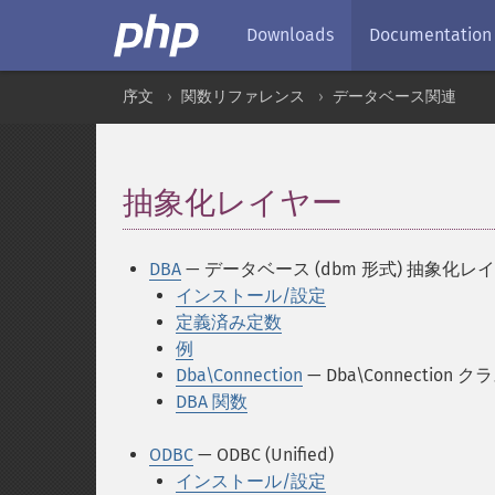
Downloads
Documentation
序文
関数リファレンス
データベース関連
抽象化レイヤー
¶
DBA
— データベース (dbm 形式) 抽象化レ
インストール/設定
定義済み定数
例
Dba\Connection
— Dba\Connection ク
DBA 関数
ODBC
— ODBC (Unified)
インストール/設定