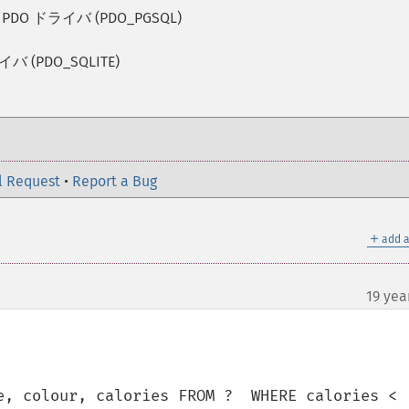
L PDO ドライバ (PDO_PGSQL)
イバ (PDO_SQLITE)
l Request
•
Report a Bug
＋
add a
19 yea
e, colour, calories FROM ?  WHERE calories < 