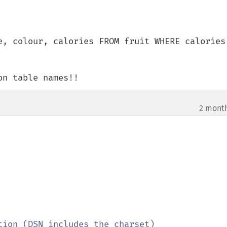
e, colour, calories FROM fruit WHERE calories 
on table names!!
2 mont
tion (DSN includes the charset)
