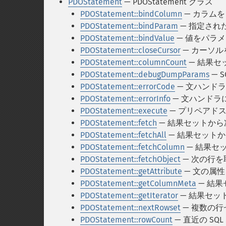
PDOStatement
— PDOStatement クラス
PDOStatement::bindColumn
— カラムを
PDOStatement::bindParam
— 指定され
PDOStatement::bindValue
— 値をパラ
PDOStatement::closeCursor
— カーソ
PDOStatement::columnCount
— 結果セ
PDOStatement::debugDumpParams
— 
PDOStatement::errorCode
— 文ハンドラ
PDOStatement::errorInfo
— 文ハンドラ
PDOStatement::execute
— プリペアド
PDOStatement::fetch
— 結果セットか
PDOStatement::fetchAll
— 結果セット
PDOStatement::fetchColumn
— 結果セ
PDOStatement::fetchObject
— 次の行
PDOStatement::getAttribute
— 文の属
PDOStatement::getColumnMeta
— 結
PDOStatement::getIterator
— 結果セッ
PDOStatement::nextRowset
— 複数の
PDOStatement::rowCount
— 直近の S