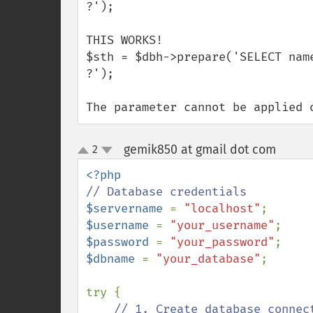
?');

THIS WORKS!

$sth = $dbh->prepare('SELECT nam
?');

The parameter cannot be applied 
gemik850 at gmail dot com
2
¶
up
down
$servername 
= 
"localhost"
$username 
= 
"your_username"
$password 
= 
"your_password"
$dbname 
= 
"your_database"
;

try {

// 1. Create database connec