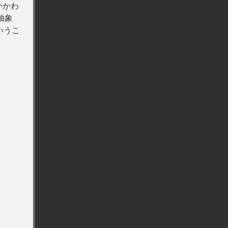
かかわ
抽象
いうこ