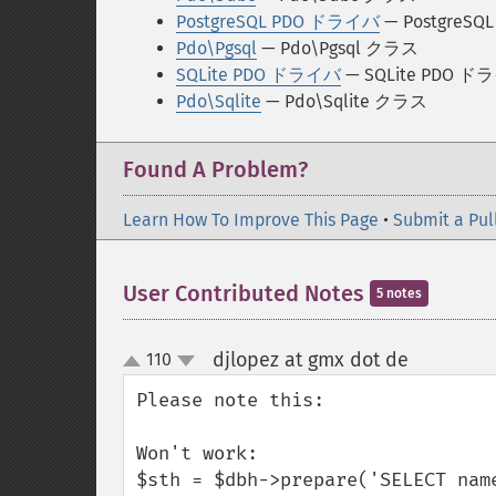
PostgreSQL PDO ドライバ
— PostgreSQ
Pdo\Pgsql
— Pdo\Pgsql クラス
SQLite PDO ドライバ
— SQLite PDO ドラ
Pdo\Sqlite
— Pdo\Sqlite クラス
Found A Problem?
Learn How To Improve This Page
•
Submit a Pul
User Contributed Notes
5 notes
djlopez at gmx dot de
110
¶
up
down
Please note this:

Won't work:

$sth = $dbh->prepare('SELECT nam