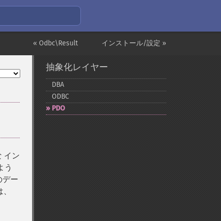
« Odbc\Result
インストール/設定 »
抽象化レイヤー
DBA
ODBC
PDO
 イン
よう
のデー
は、