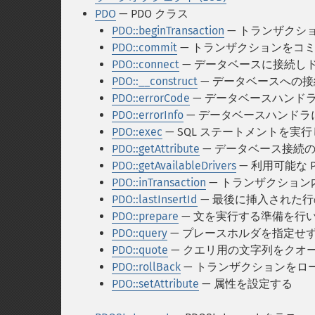
PDO
— PDO クラス
PDO::beginTransaction
— トランザクシ
PDO::commit
— トランザクションをコ
PDO::connect
— データベースに接続しド
PDO::__construct
— データベースへの接
PDO::errorCode
— データベースハンドラに
PDO::errorInfo
— データベースハンド
PDO::exec
— SQL ステートメントを実
PDO::getAttribute
— データベース接続
PDO::getAvailableDrivers
— 利用可能な 
PDO::inTransaction
— トランザクション
PDO::lastInsertId
— 最後に挿入された行
PDO::prepare
— 文を実行する準備を行
PDO::query
— プレースホルダを指定せず
PDO::quote
— クエリ用の文字列をクオ
PDO::rollBack
— トランザクションをロ
PDO::setAttribute
— 属性を設定する