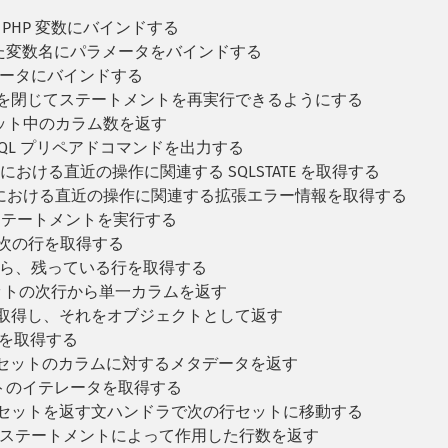
 PHP 変数にバインドする
た変数名にパラメータをバインドする
メータにバインドする
ルを閉じてステートメントを再実行できるようにする
ット中のカラム数を返す
SQL プリペアドコマンドを出力する
における直近の操作に関連する SQLSTATE を取得する
における直近の操作に関連する拡張エラー情報を取得する
ステートメントを実行する
ら次の行を取得する
から、残っている行を取得する
ットの次行から単一カラムを返す
を取得し、それをオブジェクトとして返す
性を取得する
果セットのカラムに対するメタデータを返す
トのイテレータを取得する
行セットを返す文ハンドラで次の行セットに移動する
QL ステートメントによって作用した行数を返す