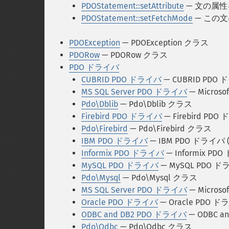
PDOStatement::setAttribute
— 文の属
PDOStatement::setFetchMode
— この
PDOException
— PDOException クラス
PDORow
— PDORow クラス
PDO ドライバ
CUBRID PDO ドライバ
— CUBRID PDO 
MS SQL Server PDO ドライバ
— Microso
Pdo\Dblib
— Pdo\Dblib クラス
Firebird PDO ドライバ
— Firebird PDO
Pdo\Firebird
— Pdo\Firebird クラス
IBM PDO ドライバ
— IBM PDO ドライバ (
Informix PDO ドライバ
— Informix PDO
MySQL PDO ドライバ
— MySQL PDO ドラ
Pdo\Mysql
— Pdo\Mysql クラス
MS SQL Server PDO ドライバ
— Microso
Oracle PDO ドライバ
— Oracle PDO ドラ
ODBC and DB2 PDO ドライバ
— ODBC a
Pdo\Odbc
— Pdo\Odbc クラス