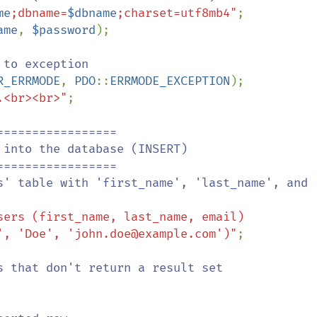
me
;dbname=
$dbname
;charset=utf8mb4"
;

ame
, 
$password
);

to exception

R_ERRMODE
, 
PDO
::
ERRMODE_EXCEPTION
);

.<br><br>"
;

================

sers (first_name, last_name, email) 

 VALUES ('John', 'Doe', 'john.doe@example.com')"
;

s that don't return a result set
