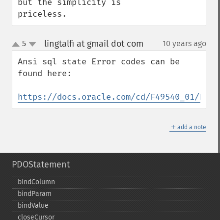
but the simplicity is 
priceless.
lingtalfi at gmail dot com
5
10 years ago
¶
up
down
Ansi sql state Error codes can be 
found here:

https://docs.oracle.com/cd/F49540_01/DOC/
＋
add a note
PDOStatement
bindColumn
bindParam
bindValue
closeCursor