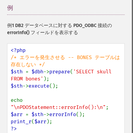
例
¶
例1 DB2 データベースに対する PDO_ODBC 接続の
errorInfo() フィールドを表示する
/* エラーを発生させる -- BONES テーブルは
$sth 
= 
$dbh
->
prepare
(
'SELECT skull 
FROM bones'
$sth
->
execute
();

echo 
"\nPDOStatement::errorInfo():\n"
$arr 
= 
$sth
->
errorInfo
print_r
(
$arr
?>