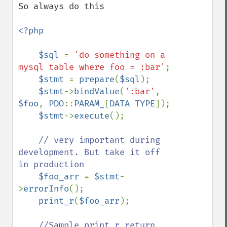
So always do this

<?php

    $sql 
= 
'do something on a 
mysql table where foo = :bar'
;

$stmt 
= 
prepare
(
$sql
);

$stmt
->
bindValue
(
':bar'
, 
$foo
, 
PDO
::
PARAM_
[
DATA TYPE
]);

$stmt
->
execute
();  

// very important during 
development. But take it off 
in production 

$foo_arr 
= 
$stmt
-
>
errorInfo
(); 

print_r
(
$foo_arr
);

//Sample print_r return
