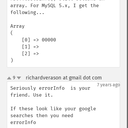
array. For MySQL 5.x, I get the 
following...

Array

(

    [0] => 00000

    [1] => 

    [2] => 

)
richardverason at gmail dot com
9
¶
up
down
7 years ago
Seriously errorInfo  is your 
friend. Use it.

If these look like your google 
searches then you need 
errorInfo
