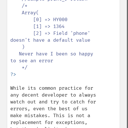
    /*

    Array(

        [0] => HY000

        [1] => 1364

        [2] => Field 'phone' 
doesn't have a default value

    )

   Never have I been so happy 
to see an error

While its common practice for 
any decent developer to always 
watch out and try to catch for 
errors, even the best of us 
make mistakes. This is not a 
replacement for exceptions, 