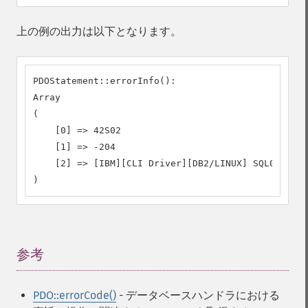
上の例の出力は以下となります。
PDOStatement::errorInfo():

Array

(

    [0] => 42S02

    [1] => -204

    [2] => [IBM][CLI Driver][DB2/LINUX] SQL0204N  
)
参考
¶
PDO::errorCode()
- データベースハンドラにおける