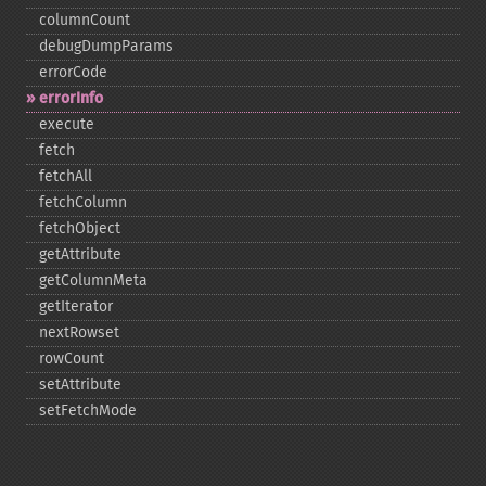
columnCount
debugDumpParams
errorCode
errorInfo
execute
fetch
fetchAll
fetchColumn
fetchObject
getAttribute
getColumnMeta
getIterator
nextRowset
rowCount
setAttribute
setFetchMode