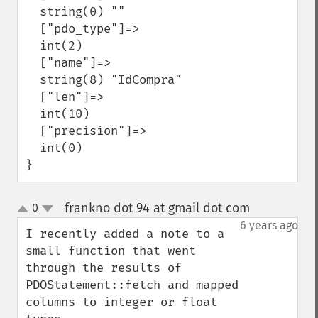
  string(0) ""

  ["pdo_type"]=>

  int(2)

  ["name"]=>

  string(8) "IdCompra"

  ["len"]=>

  int(10)

  ["precision"]=>

  int(0)

}
frankno dot 94 at gmail dot com
0
¶
up
down
6 years ago
I recently added a note to a 
small function that went 
through the results of 
PDOStatement::fetch and mapped 
columns to integer or float 