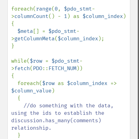
foreach(
range
(
0
, 
$pdo_stmt
-
>
columnCount
() - 
1
) as 
$column_index
)

{

$meta
[] = 
$pdo_stmt
-
>
getColumnMeta
(
$column_index
);

}

while(
$row 
= 
$pdo_stmt
-
>
fetch
(
PDO
::
FETCH_NUM
))

{

  foreach(
$row 
as 
$column_index 
=> 
$column_value
)

  {

//do something with the data, 
using the ids to establish the 
discussion.has_many(comments) 
relationship.

}
