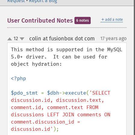
Request
•
Report a Bug
＋
User Contributed Notes
add a note
6 notes
colin at fusionbox dot com
12
17 years ago
¶
up
down
This method is supported in the MySQL 
5.0+ driver.  It can be used for 
object hydration:

<?php

$pdo_stmt 
= 
$dbh
->
execute
(
'SELECT 
discussion.id, discussion.text, 
comment.id, comment.text FROM 
discussions LEFT JOIN comments ON 
comment.discussion_id = 
discussion.id'
);
