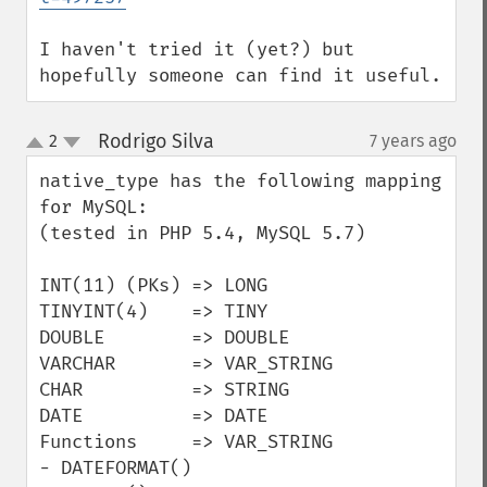
I haven't tried it (yet?) but 
hopefully someone can find it useful.
Rodrigo Silva
2
7 years ago
¶
up
down
native_type has the following mapping 
for MySQL:

(tested in PHP 5.4, MySQL 5.7)

INT(11) (PKs) => LONG

TINYINT(4)    => TINY

DOUBLE        => DOUBLE

VARCHAR       => VAR_STRING

CHAR          => STRING

DATE          => DATE

Functions     => VAR_STRING

- DATEFORMAT()
