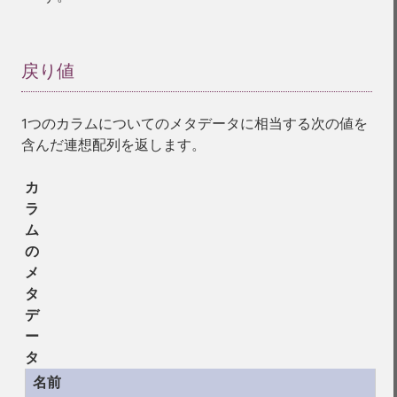
戻り値
¶
1つのカラムについてのメタデータに相当する次の値を
含んだ連想配列を返します。
カ
ラ
ム
の
メ
タ
デ
ー
タ