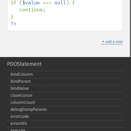
if (
$value 
=== 
null
) {

   continue;

?>
＋
add a note
PDOStatement
bindColumn
bindParam
bindValue
closeCursor
columnCount
debugDumpParams
errorCode
errorInfo
execute