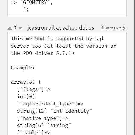
=> "GEOMETRY",

    );
jcastromail at yahoo dot es
0
6 years ago
¶
up
down
This method is supported by sql 
server too (at least the version of 
the PDO driver 5.7.1)

Example:

array(8) {

  ["flags"]=>

  int(0)

  ["sqlsrv:decl_type"]=>

  string(12) "int identity"

  ["native_type"]=>

  string(6) "string"

  ["table"]=>
