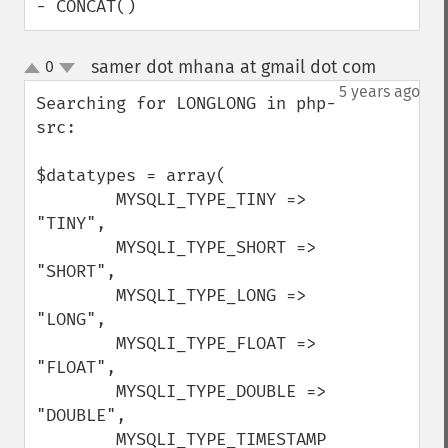
- CONCAT()
samer dot mhana at gmail dot com
0
¶
up
down
5 years ago
Searching for LONGLONG in php-
src: 

$datatypes = array(

        MYSQLI_TYPE_TINY => 
"TINY",

        MYSQLI_TYPE_SHORT => 
"SHORT",

        MYSQLI_TYPE_LONG => 
"LONG",

        MYSQLI_TYPE_FLOAT => 
"FLOAT",

        MYSQLI_TYPE_DOUBLE => 
"DOUBLE",

        MYSQLI_TYPE_TIMESTAMP 