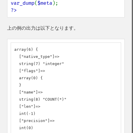
var_dump
(
$meta
?>
上の例の出力は以下となります。
array(6) {

  ["native_type"]=>

  string(7) "integer"

  ["flags"]=>

  array(0) {

  }

  ["name"]=>

  string(8) "COUNT(*)"

  ["len"]=>

  int(-1)

  ["precision"]=>

  int(0)
