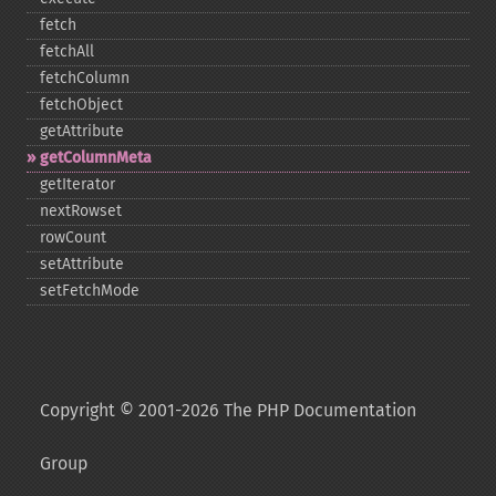
fetch
fetchAll
fetchColumn
fetchObject
getAttribute
getColumnMeta
getIterator
nextRowset
rowCount
setAttribute
setFetchMode
Copyright © 2001-2026 The PHP Documentation
Group