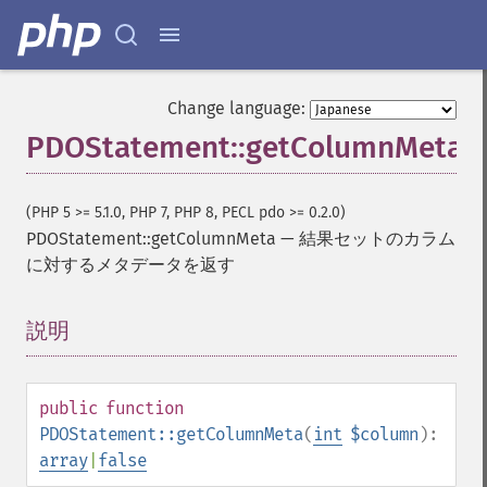
Change language:
PDOStatement::getColumnMeta
(PHP 5 >= 5.1.0, PHP 7, PHP 8, PECL pdo >= 0.2.0)
PDOStatement::getColumnMeta
—
結果セットのカラム
に対するメタデータを返す
説明
¶
public
function
PDOStatement::getColumnMeta
(
int
$column
):
array
|
false