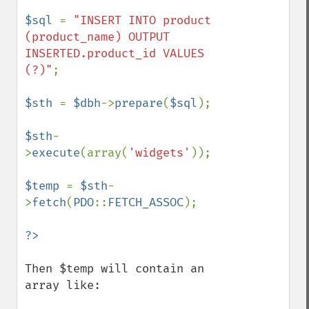
$sql 
= 
"INSERT INTO product 
(product_name) OUTPUT 
INSERTED.product_id VALUES 
(?)"
;

$sth 
= 
$dbh
->
prepare
(
$sql
);

$sth
-
>
execute
(array(
'widgets'
));

$temp 
= 
$sth
-
>
fetch
(
PDO
::
FETCH_ASSOC
);

Then $temp will contain an 
array like:
