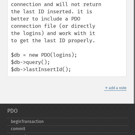
connection and will not return 
the last ID inserted. it is 
better to include a PDO 
connection file (or directly 
the logins) and work with it 
to get the last ID properly.

$db = new PDO(logins);

$db->query();

$db->lastInsertId();
＋
add a note
PDO
beginTransaction
commit