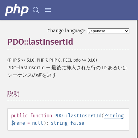
Change language:
PDO::lastInsertId
(PHP 5 >= 5.1.0, PHP 7, PHP 8, PECL pdo >= 0.1.0)
PDO::lastInsertId
—
最後に挿入された行の ID あるいは
シーケンスの値を返す
説明
¶
public
function
PDO::lastInsertId
(
?
string
$name
=
null
):
string
|
false