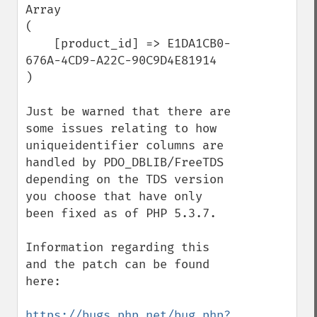
Array

(

    [product_id] => E1DA1CB0-
676A-4CD9-A22C-90C9D4E81914

)

Just be warned that there are 
some issues relating to how 
uniqueidentifier columns are 
handled by PDO_DBLIB/FreeTDS 
depending on the TDS version 
you choose that have only 
been fixed as of PHP 5.3.7.

Information regarding this 
and the patch can be found 
here:

https://bugs.php.net/bug.php?