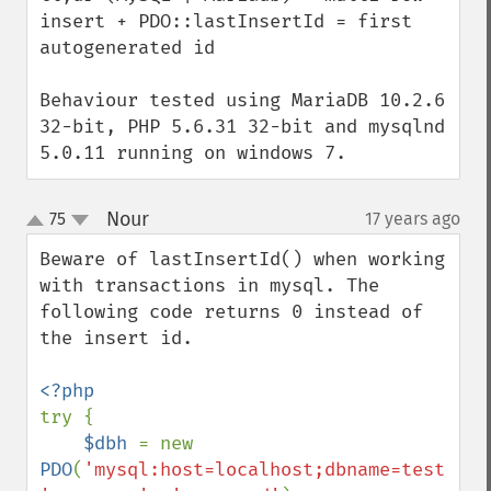
insert + PDO::lastInsertId = first 
autogenerated id

Behaviour tested using MariaDB 10.2.6 
32-bit, PHP 5.6.31 32-bit and mysqlnd 
5.0.11 running on windows 7.
Nour
75
17 years ago
¶
up
down
Beware of lastInsertId() when working 
with transactions in mysql. The 
following code returns 0 instead of 
the insert id.

try {

$dbh 
= new 
PDO
(
'mysql:host=localhost;dbname=test'
, 