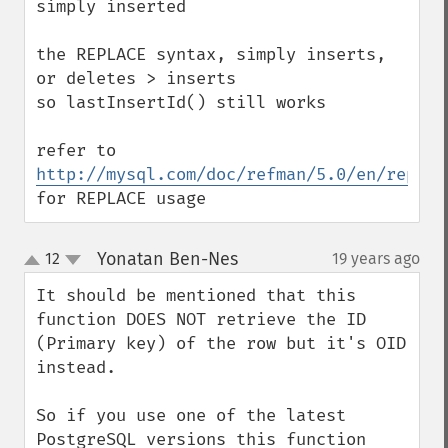
simply inserted

the REPLACE syntax, simply inserts, 
or deletes > inserts

so lastInsertId() still works

refer to 
http://mysql.com/doc/refman/5.0/en/replac
for REPLACE usage
Yonatan Ben-Nes
12
19 years ago
¶
up
down
It should be mentioned that this 
function DOES NOT retrieve the ID 
(Primary key) of the row but it's OID 
instead.

So if you use one of the latest 
PostgreSQL versions this function 