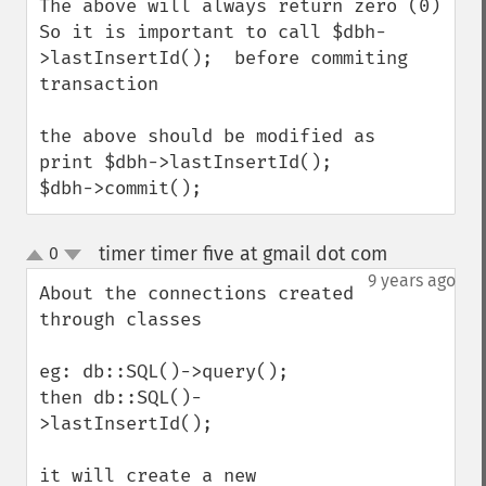
The above will always return zero (0)

So it is important to call $dbh-
>lastInsertId();  before commiting 
transaction 

the above should be modified as 

print $dbh->lastInsertId(); 

$dbh->commit();
timer timer five at gmail dot com
0
¶
up
down
9 years ago
About the connections created 
through classes

eg: db::SQL()->query();

then db::SQL()-
>lastInsertId();

it will create a new 