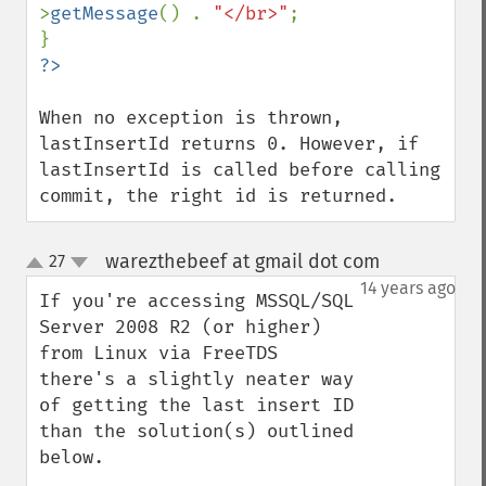
>
getMessage
() . 
"</br>"
;

When no exception is thrown, 
lastInsertId returns 0. However, if 
lastInsertId is called before calling 
commit, the right id is returned.
warezthebeef at gmail dot com
27
¶
up
down
14 years ago
If you're accessing MSSQL/SQL 
Server 2008 R2 (or higher) 
from Linux via FreeTDS 
there's a slightly neater way 
of getting the last insert ID 
than the solution(s) outlined 
below.
