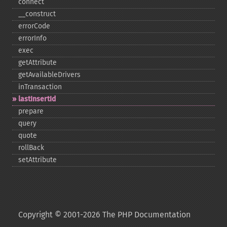
connect
_​_​construct
errorCode
errorInfo
exec
getAttribute
getAvailableDrivers
inTransaction
lastInsertId
prepare
query
quote
rollBack
setAttribute
Copyright © 2001-2026 The PHP Documentation