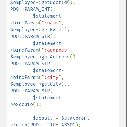
$employee
->
getUserId
(), 
PDO
::
PARAM_INT
);

$statement
-
>
bindParam
(
":name"
, 
$employee
->
getName
(), 
PDO
::
PARAM_STR
);

$statement
-
>
bindParam
(
":address"
, 
$employee
->
getAddress
(), 
PDO
::
PARAM_STR
);

$statement
-
>
bindParam
(
":city"
, 
$employee
->
getCity
(), 
PDO
::
PARAM_STR
);

$statement
-
>
execute
();

$result 
= 
$statement
-
>
fetch
(
PDO
::
FETCH_ASSOC
);
