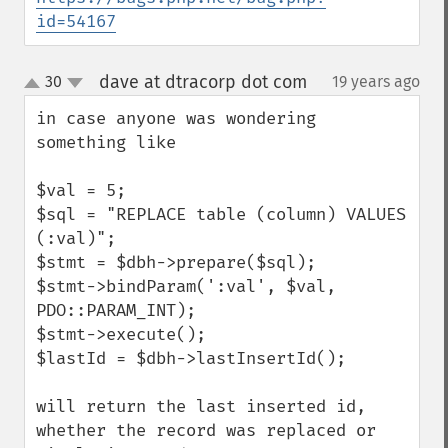
id=54167
dave at dtracorp dot com
30
19 years ago
¶
up
down
in case anyone was wondering

something like

$val = 5;

$sql = "REPLACE table (column) VALUES 
(:val)";

$stmt = $dbh->prepare($sql);

$stmt->bindParam(':val', $val, 
PDO::PARAM_INT);

$stmt->execute();

$lastId = $dbh->lastInsertId();

will return the last inserted id, 
whether the record was replaced or 