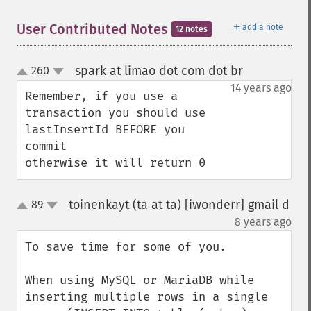
＋
User Contributed Notes
add a note
12 notes
spark at limao dot com dot br
260
¶
up
down
14 years ago
Remember, if you use a 
transaction you should use 
lastInsertId BEFORE you 
commit

otherwise it will return 0
toinenkayt (ta at ta) [iwonderr] gmail d
89
up
down
¶
8 years ago
To save time for some of you.

When using MySQL or MariaDB while 
inserting multiple rows in a single 