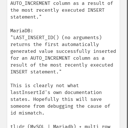
AUTO_INCREMENT column as a result of 
the most recently executed INSERT 
statement."

MariaDB:

"LAST_INSERT_ID() (no arguments) 
returns the first automatically 
generated value successfully inserted 
for an AUTO_INCREMENT column as a 
result of the most recently executed 
INSERT statement."

This is clearly not what 
lastInsertId's own documentation 
states. Hopefully this will save 
someone from debugging the cause of 
id mismatch.

tl;dr (MySQL | Mariadb) + multi row 