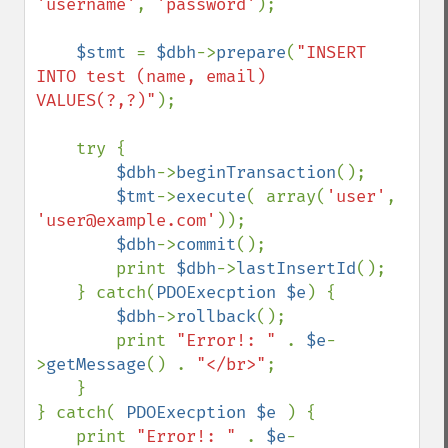
'username'
, 
'password'
);

$stmt 
= 
$dbh
->
prepare
(
"INSERT 
INTO test (name, email) 
VALUES(?,?)"
);

    try {

$dbh
->
beginTransaction
();

$tmt
->
execute
( array(
'user'
, 
'user@example.com'
));

$dbh
->
commit
();

        print 
$dbh
->
lastInsertId
();

    } catch(
PDOExecption $e
) {

$dbh
->
rollback
();

        print 
"Error!: " 
. 
$e
-
>
getMessage
() . 
"</br>"
;

    }

} catch( 
PDOExecption $e 
) {

    print 
"Error!: " 
. 
$e
-