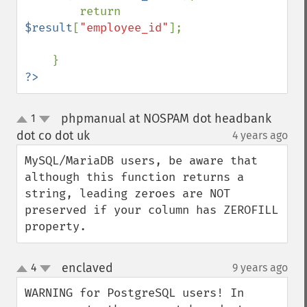
        return 
$result
[
"employee_id"
];

?>
phpmanual at NOSPAM dot headbank
1
up
down
dot co dot uk
4 years ago
¶
MySQL/MariaDB users, be aware that 
although this function returns a 
string, leading zeroes are NOT 
preserved if your column has ZEROFILL 
property.
enclaved
4
9 years ago
¶
up
down
WARNING for PostgreSQL users! In 