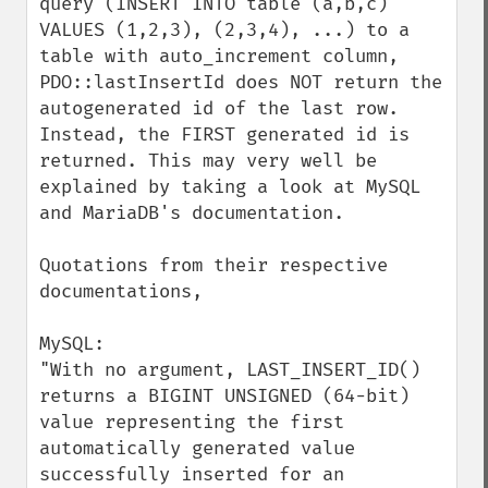
query (INSERT INTO table (a,b,c) 
VALUES (1,2,3), (2,3,4), ...) to a 
table with auto_increment column, 
PDO::lastInsertId does NOT return the 
autogenerated id of the last row. 
Instead, the FIRST generated id is 
returned. This may very well be 
explained by taking a look at MySQL 
and MariaDB's documentation.

Quotations from their respective 
documentations, 

MySQL:

"With no argument, LAST_INSERT_ID() 
returns a BIGINT UNSIGNED (64-bit) 
value representing the first 
automatically generated value 
successfully inserted for an 