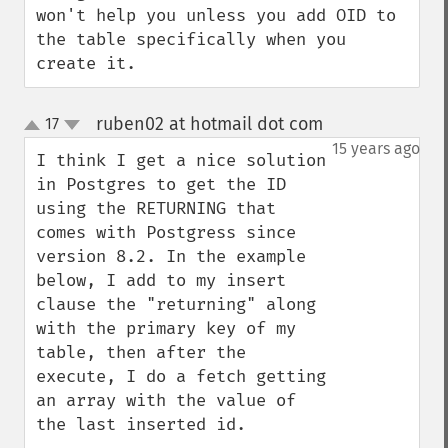
won't help you unless you add OID to 
the table specifically when you 
create it.
ruben02 at hotmail dot com
17
¶
up
down
15 years ago
I think I get a nice solution 
in Postgres to get the ID 
using the RETURNING that 
comes with Postgress since 
version 8.2. In the example 
below, I add to my insert 
clause the "returning" along 
with the primary key of my 
table, then after the 
execute, I do a fetch getting 
an array with the value of 
the last inserted id. 
