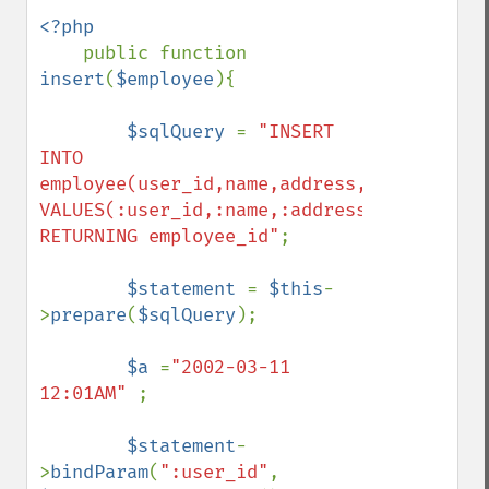
<?php

public function 
insert
(
$employee
){

$sqlQuery 
= 
"INSERT 
INTO 
employee(user_id,name,address,city) 
VALUES(:user_id,:name,:address,:city) 
RETURNING employee_id"
;

$statement 
= 
$this
-
>
prepare
(
$sqlQuery
);

$a 
=
"2002-03-11 
12:01AM" 
;

$statement
-
>
bindParam
(
":user_id"
, 