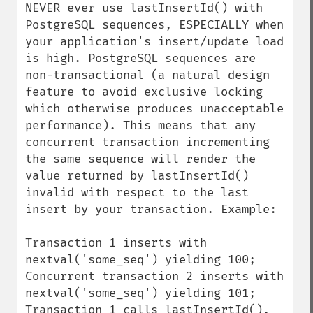
NEVER ever use lastInsertId() with 
PostgreSQL sequences, ESPECIALLY when 
your application's insert/update load 
is high. PostgreSQL sequences are 
non-transactional (a natural design 
feature to avoid exclusive locking 
which otherwise produces unacceptable 
performance). This means that any 
concurrent transaction incrementing 
the same sequence will render the 
value returned by lastInsertId() 
invalid with respect to the last 
insert by your transaction. Example:

Transaction 1 inserts with 
nextval('some_seq') yielding 100;

Concurrent transaction 2 inserts with 
nextval('some_seq') yielding 101;

Transaction 1 calls lastInsertId(), 