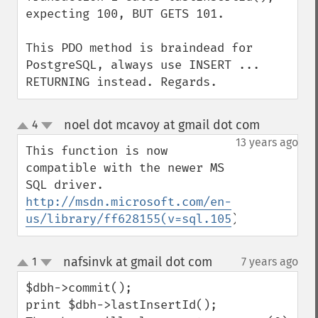
expecting 100, BUT GETS 101.

This PDO method is braindead for 
PostgreSQL, always use INSERT ... 
RETURNING instead. Regards.
noel dot mcavoy at gmail dot com
4
¶
up
down
13 years ago
This function is now 
compatible with the newer MS 
SQL driver. 
http://msdn.microsoft.com/en-
us/library/ff628155(v=sql.105
)
nafsinvk at gmail dot com
1
7 years ago
¶
up
down
$dbh->commit(); 

print $dbh->lastInsertId(); 
