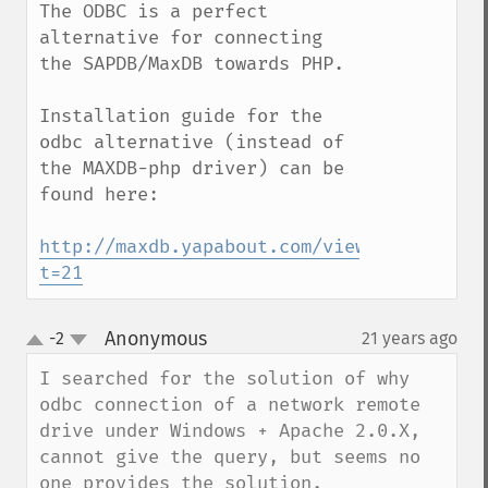
The ODBC is a perfect 
alternative for connecting 
the SAPDB/MaxDB towards PHP.

Installation guide for the 
odbc alternative (instead of 
the MAXDB-php driver) can be 
found here:

http://maxdb.yapabout.com/viewtopic.php?
t=21
Anonymous
-2
21 years ago
¶
up
down
I searched for the solution of why 
odbc connection of a network remote 
drive under Windows + Apache 2.0.X, 
cannot give the query, but seems no 
one provides the solution.
