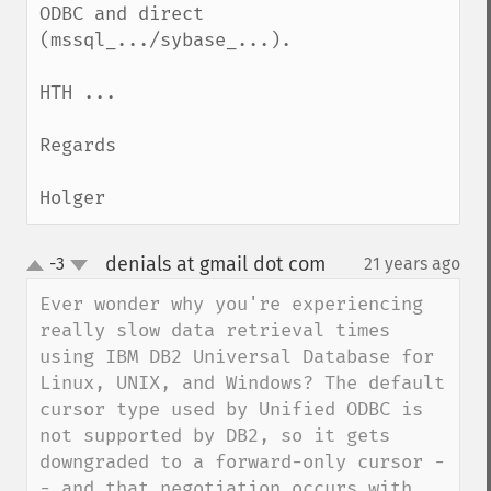
ODBC and direct 
(mssql_.../sybase_...).

HTH ...

Regards

Holger
denials at gmail dot com
-3
21 years ago
¶
up
down
Ever wonder why you're experiencing 
really slow data retrieval times 
using IBM DB2 Universal Database for 
Linux, UNIX, and Windows? The default 
cursor type used by Unified ODBC is 
not supported by DB2, so it gets 
downgraded to a forward-only cursor -
- and that negotiation occurs with 