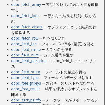
odbc_fetch_array
— 連想配列として結果の行を取得
する
odbc_fetch_into
— 一行ぶんの結果を配列に取り込
む
odbc_fetch_object
— オブジェクトとして結果の行
を取得する
odbc_fetch_row
— 行を取り込む
odbc_field_len
— フィールドの長さ (精度) を得る
odbc_field_name
— カラム名を得る
odbc_field_num
— カラム番号を返す
odbc_field_precision
— odbc_field_len のエイリア
ス
odbc_field_scale
— フィールドの精度を得る
odbc_field_type
— フィールドのデータ型を返す
odbc_foreignkeys
— 外部キーのリストを取得する
odbc_free_result
— 結果を保持するオブジェクトを
開放する
odbc_gettypeinfo
— データソースがサポートするデ