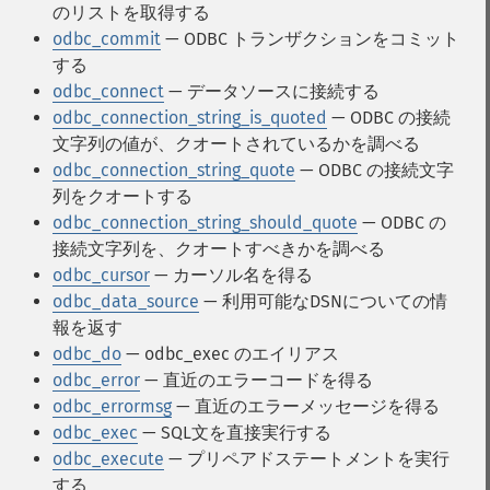
のリストを取得する
odbc_commit
— ODBC トランザクションをコミット
する
odbc_connect
— データソースに接続する
odbc_connection_string_is_quoted
— ODBC の接続
文字列の値が、クオートされているかを調べる
odbc_connection_string_quote
— ODBC の接続文字
列をクオートする
odbc_connection_string_should_quote
— ODBC の
接続文字列を、クオートすべきかを調べる
odbc_cursor
— カーソル名を得る
odbc_data_source
— 利用可能なDSNについての情
報を返す
odbc_do
— odbc_exec のエイリアス
odbc_error
— 直近のエラーコードを得る
odbc_errormsg
— 直近のエラーメッセージを得る
odbc_exec
— SQL文を直接実行する
odbc_execute
— プリペアドステートメントを実行
する