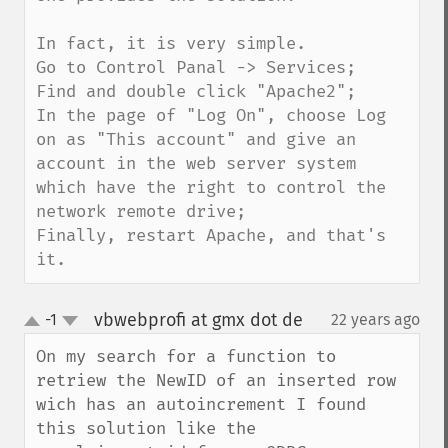
In fact, it is very simple.

Go to Control Panal -> Services;

Find and double click "Apache2";

In the page of "Log On", choose Log 
on as "This account" and give an 
account in the web server system 
which have the right to control the 
network remote drive;

Finally, restart Apache, and that's 
it.
vbwebprofi at gmx dot de
-1
22 years ago
¶
up
down
On my search for a function to 
retriew the NewID of an inserted row 
wich has an autoincrement I found 
this solution like the 