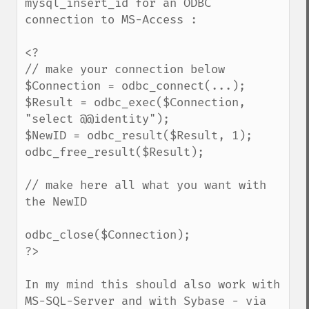
mysql_insert_id for an ODBC 
connection to MS-Access :

<?

// make your connection below

$Connection = odbc_connect(...);

$Result = odbc_exec($Connection, 
"select @@identity");

$NewID = odbc_result($Result, 1);

odbc_free_result($Result);

// make here all what you want with 
the NewID

odbc_close($Connection);

?>

In my mind this should also work with 
MS-SQL-Server and with Sybase - via 