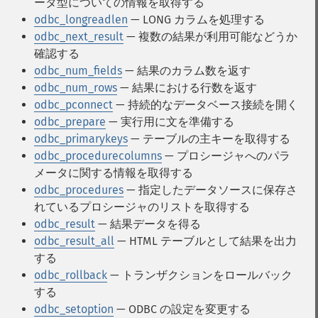
ータ型についての情報を取得する
odbc_longreadlen
— LONG カラムを処理する
odbc_next_result
— 複数の結果が利用可能などうか
確認する
odbc_num_fields
— 結果のカラム数を返す
odbc_num_rows
— 結果における行数を返す
odbc_pconnect
— 持続的なデータベース接続を開く
odbc_prepare
— 実行用に文を準備する
odbc_primarykeys
— テーブルの主キーを取得する
odbc_procedurecolumns
— プロシージャへのパラ
メータに関する情報を取得する
odbc_procedures
— 指定したデータソースに保存さ
れているプロシージャのリストを取得する
odbc_result
— 結果データを得る
odbc_result_all
— HTML テーブルとして結果を出力
する
odbc_rollback
— トランザクションをロールバック
する
odbc_setoption
— ODBC の設定を変更する