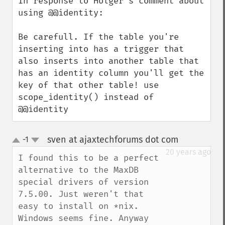
In response to Holger's comment about 
using @@identity:

Be carefull. If the table you're 
inserting into has a trigger that 
also inserts into another table that 
has an identity column you'll get the 
key of that other table! use 
scope_identity() instead of 
@@identity
sven at ajaxtechforums dot com
-1
¶
up
down
20 years ago
I found this to be a perfect 
alternative to the MaxDB 
special drivers of version 
7.5.00. Just weren't that 
easy to install on *nix. 
Windows seems fine. Anyway 