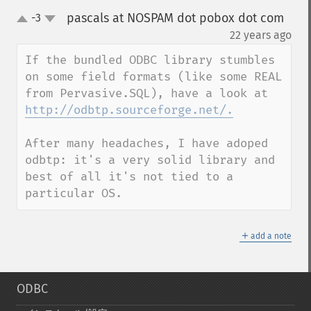
pascals at NOSPAM dot pobox dot com
-3
up
down
¶
22 years ago
If the bundled ODBC library stumbles 
on some field formats (like some REAL 
from Pervasive.SQL), have a look at 
http://odbtp.sourceforge.net/.
After many headaches, I have adoped 
odbtp: it's a very solid library and 
best of all it's not tied to a 
particular OS.
＋
add a note
ODBC