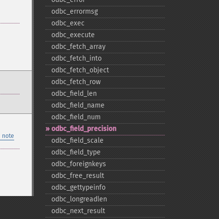
odbc_​errormsg
odbc_​exec
odbc_​execute
odbc_​fetch_​array
odbc_​fetch_​into
odbc_​fetch_​object
odbc_​fetch_​row
odbc_​field_​len
odbc_​field_​name
odbc_​field_​num
odbc_​field_​precision
 note
odbc_​field_​scale
odbc_​field_​type
odbc_​foreignkeys
odbc_​free_​result
odbc_​gettypeinfo
odbc_​longreadlen
odbc_​next_​result