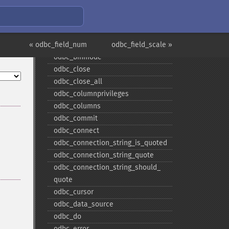
ODBC 関数
« odbc_field_num
odbc_​autocommit
odbc_field_scale »
odbc_​binmode
odbc_​close
odbc_​close_​all
odbc_​columnprivileges
odbc_​columns
odbc_​commit
odbc_​connect
odbc_​connection_​string_​is_​quoted
odbc_​connection_​string_​quote
odbc_​connection_​string_​should_​
quote
odbc_​cursor
odbc_​data_​source
odbc_​do
odbc_​error