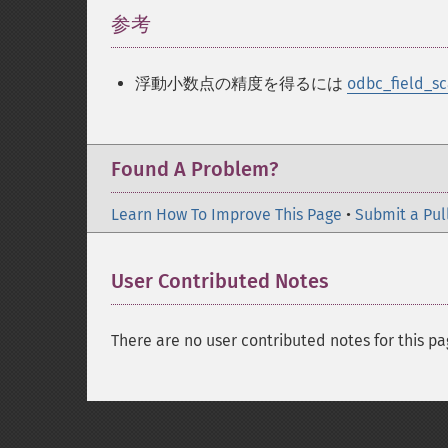
参考
¶
浮動小数点の精度を得るには
odbc_field_sc
Found A Problem?
Learn How To Improve This Page
•
Submit a Pul
User Contributed Notes
There are no user contributed notes for this pa