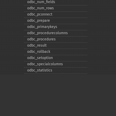
odbc_​num_​fields
odbc_​num_​rows
odbc_​pconnect
odbc_​prepare
odbc_​primarykeys
odbc_​procedurecolumns
odbc_​procedures
odbc_​result
odbc_​rollback
odbc_​setoption
odbc_​specialcolumns
odbc_​statistics
odbc_​tableprivileges
odbc_​tables
Deprecated
odbc_​result_​all
Privacy policy