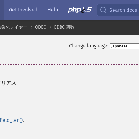
Get Involved
Help
Search docs
抽象化レイヤー
ODBC
ODBC 関数
Change language:
イリアス
ield_len()
.