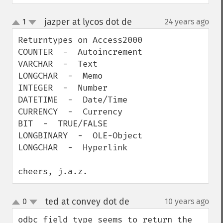
jazper at lycos dot de
1
24 years ago
¶
up
down
Returntypes on Access2000

COUNTER  -  Autoincrement

VARCHAR  -  Text

LONGCHAR  -  Memo

INTEGER  -  Number

DATETIME  -  Date/Time

CURRENCY  -  Currency

BIT  -  TRUE/FALSE

LONGBINARY  -  OLE-Object

LONGCHAR  -  Hyperlink

cheers, j.a.z.
ted at convey dot de
0
10 years ago
¶
up
down
odbc_field_type seems to return the 