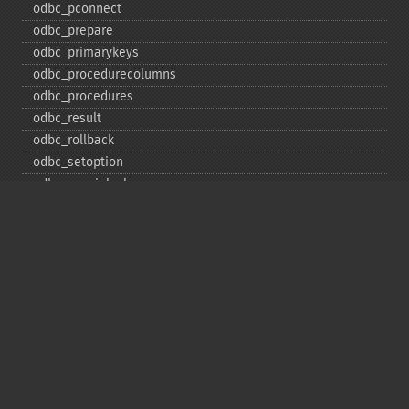
odbc_​pconnect
odbc_​prepare
odbc_​primarykeys
odbc_​procedurecolumns
odbc_​procedures
odbc_​result
odbc_​rollback
odbc_​setoption
odbc_​specialcolumns
odbc_​statistics
odbc_​tableprivileges
odbc_​tables
Deprecated
odbc_​result_​all
Copyright © 2001-2026 The PHP Documentation