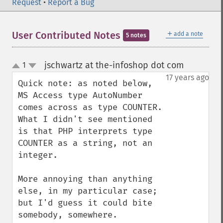
Request
•
Report a Bug
＋
User Contributed Notes
add a note
5 notes
jschwartz at the-infoshop dot com
1
¶
up
down
17 years ago
Quick note: as noted below, 
MS Access type AutoNumber 
comes across as type COUNTER. 
What I didn't see mentioned 
is that PHP interprets type 
COUNTER as a string, not an 
integer.

More annoying than anything 
else, in my particular case; 
but I'd guess it could bite 
somebody, somewhere.