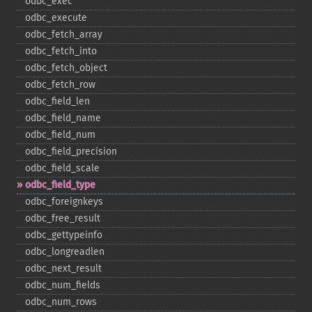
odbc_​exec
odbc_​execute
odbc_​fetch_​array
odbc_​fetch_​into
odbc_​fetch_​object
odbc_​fetch_​row
odbc_​field_​len
odbc_​field_​name
odbc_​field_​num
odbc_​field_​precision
odbc_​field_​scale
odbc_​field_​type
odbc_​foreignkeys
odbc_​free_​result
odbc_​gettypeinfo
odbc_​longreadlen
odbc_​next_​result
odbc_​num_​fields
odbc_​num_​rows