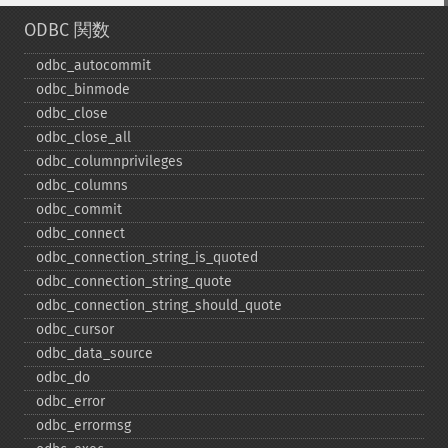
ODBC 関数
odbc_​autocommit
odbc_​binmode
odbc_​close
odbc_​close_​all
odbc_​columnprivileges
odbc_​columns
odbc_​commit
odbc_​connect
odbc_​connection_​string_​is_​quoted
odbc_​connection_​string_​quote
odbc_​connection_​string_​should_​quote
odbc_​cursor
odbc_​data_​source
odbc_​do
odbc_​error
odbc_​errormsg