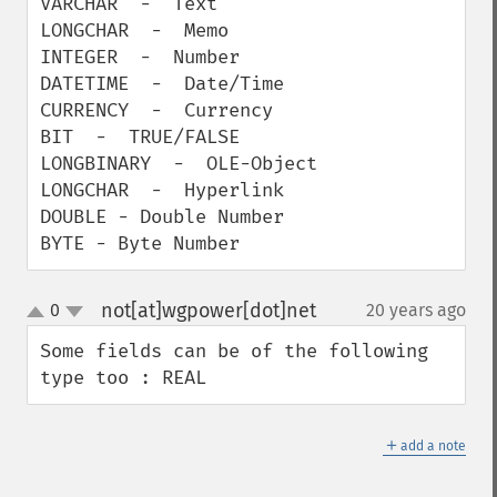
VARCHAR  -  Text

LONGCHAR  -  Memo

INTEGER  -  Number

DATETIME  -  Date/Time

CURRENCY  -  Currency

BIT  -  TRUE/FALSE

LONGBINARY  -  OLE-Object

LONGCHAR  -  Hyperlink

DOUBLE - Double Number

BYTE - Byte Number
not[at]wgpower[dot]net
0
20 years ago
¶
up
down
Some fields can be of the following 
type too : REAL
＋
add a note