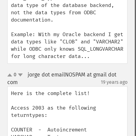
data type of the database backend, 
not the data types from ODBC 
documentation.

Example: With my Oracle backend I get 
data types like "CLOB" and "VARCHAR2" 
while ODBC only knows SQL_LONGVARCHAR 
for long character data...
jorge dot emailNOSPAM at gmail dot
0
up
down
com
19 years ago
¶
Here is the complete list!

Access 2003 as the following 
teturntypes:

COUNTER  -  Autoincrement
