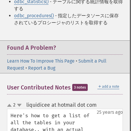
odbc_statistics()
- テーブルに関する統計情報を取得
する
odbc_procedures()
- 指定したデータソースに保存
されているプロシージャのリストを取得する
Found A Problem?
Learn How To Improve This Page
•
Submit a Pull
Request
•
Report a Bug
＋
User Contributed Notes
add a note
3 notes
liquidicee at hotmail dot com
2
¶
up
down
25 years ago
Here's how to get a list of 
all the tables in your 
database.. with an actual 