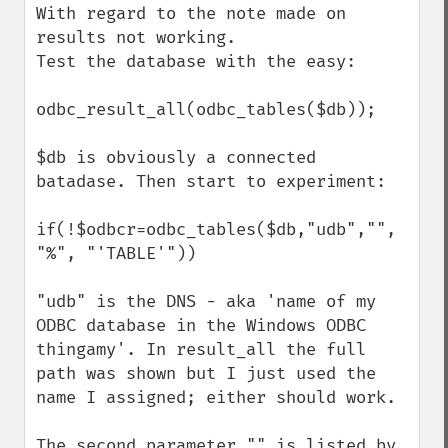
With regard to the note made on 
results not working.

Test the database with the easy:

odbc_result_all(odbc_tables($db));

$db is obviously a connected 
batadase. Then start to experiment:

if(!$odbcr=odbc_tables($db,"udb","", 
"%", "'TABLE'"))

"udb" is the DNS - aka 'name of my 
ODBC database in the Windows ODBC 
thingamy'. In result_all the full 
path was shown but I just used the 
name I assigned; either should work.

The second parameter "" is listed by 