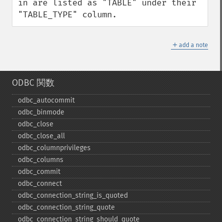
in are listed as "TABLE" under their 
"TABLE_TYPE" column.
＋
add a note
ODBC 関数
odbc_​autocommit
odbc_​binmode
odbc_​close
odbc_​close_​all
odbc_​columnprivileges
odbc_​columns
odbc_​commit
odbc_​connect
odbc_​connection_​string_​is_​quoted
odbc_​connection_​string_​quote
odbc_​connection_​string_​should_​quote