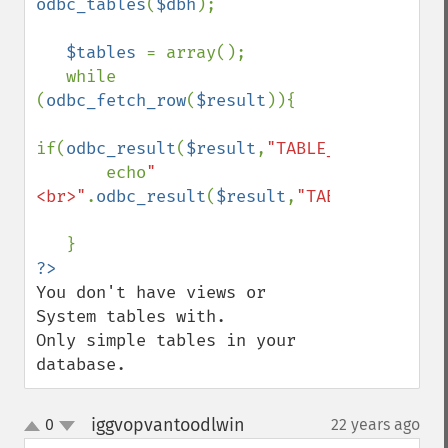
odbc_tables
(
$dbh
);

$tables 
= array();

   while 
(
odbc_fetch_row
(
$result
)){

if(
odbc_result
(
$result
,
"TABLE_TYPE"
)==
"TA
       echo
"
<br>"
.
odbc_result
(
$result
,
"TABLE_NAME"
);

You don't have views or 
System tables with.

Only simple tables in your 
database.
iggvopvantoodlwin
0
22 years ago
¶
up
down