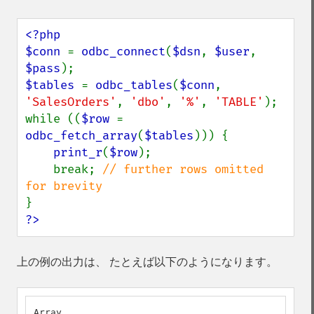
<?php

$conn 
= 
odbc_connect
(
$dsn
, 
$user
, 
$pass
$tables 
= 
odbc_tables
(
$conn
, 
'SalesOrders'
, 
'dbo'
, 
'%'
, 
'TABLE'
);

while ((
$row 
= 
odbc_fetch_array
(
$tables
))) {

print_r
(
$row
);

    break; 
// further rows omitted 
?>
上の例の出力は、 たとえば以下のようになります。
Array
