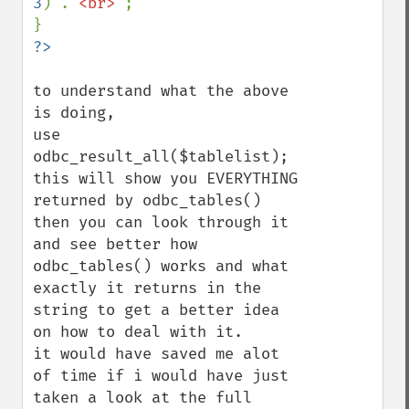
3
) .
"<br>"
;

to understand what the above 
is doing,

use 
odbc_result_all($tablelist); 
this will show you EVERYTHING 
returned by odbc_tables() 
then you can look through it 
and see better how 
odbc_tables() works and what 
exactly it returns in the 
string to get a better idea 
on how to deal with it.

it would have saved me alot 
of time if i would have just 
taken a look at the full 