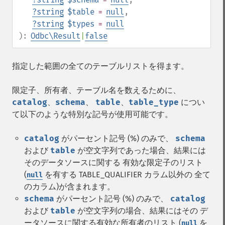
?
string
$table
=
null
,
?
string
$types
=
null
):
Odbc\Result
|
false
指定した範囲の全てのテーブルリストを得ます。
限定子、所有者、テーブル名を数えるために、
catalog
、
schema
、
table
、
table_type
につい
て以下のような特別な記号が使用可能です。
catalog
がパーセント記号 (%) のみで、
schema
および
table
が空文字列であった場合、結果には
そのデータソースに関する 有効な限定子のリスト
(
を有する TABLE_QUALIFIER カラム以外の 全て
null
のカラム)が含まれます。
schema
がパーセント記号 (%) のみで、
catalog
および
table
が空文字列の場合、結果にはその デ
ータソースに関する有効な所有者のリスト (
を
null