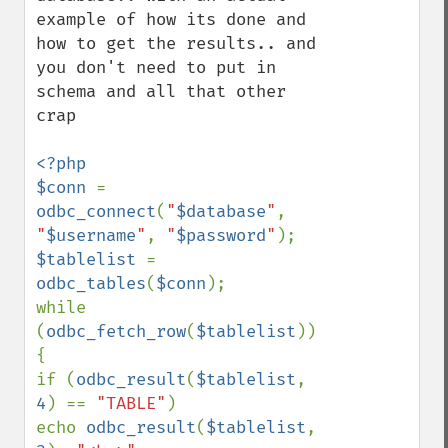
example of how its done and 
how to get the results.. and 
you don't need to put in 
schema and all that other 
crap

<?php

$conn 
= 
odbc_connect
(
"
$database
"
, 
"
$username
"
, 
"
$password
"
$tablelist 
= 
odbc_tables
(
$conn
);

while 
(
odbc_fetch_row
(
$tablelist
)) 
{

if (
odbc_result
(
$tablelist
, 
4
) == 
"TABLE"
)

echo 
odbc_result
(
$tablelist
, 