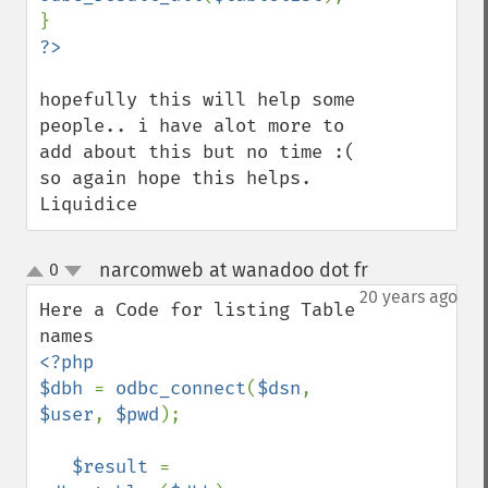
hopefully this will help some 
people.. i have alot more to 
add about this but no time :(

so again hope this helps.

Liquidice
narcomweb at wanadoo dot fr
0
¶
up
down
20 years ago
Here a Code for listing Table 
<?php

$dbh 
= 
odbc_connect
(
$dsn
, 
$user
, 
$pwd
);

$result 
= 