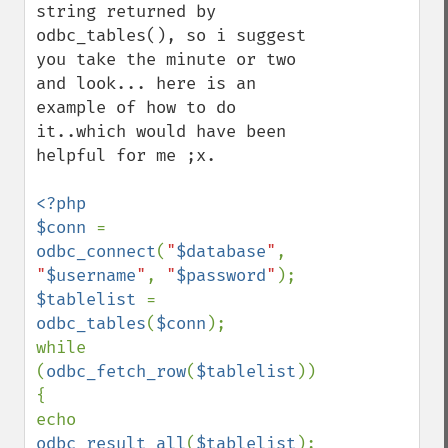
string returned by 
odbc_tables(), so i suggest 
you take the minute or two 
and look... here is an 
example of how to do 
it..which would have been 
helpful for me ;x.

<?php

$conn 
= 
odbc_connect
(
"
$database
"
, 
"
$username
"
, 
"
$password
"
$tablelist 
= 
odbc_tables
(
$conn
);

while 
(
odbc_fetch_row
(
$tablelist
)) 
{

echo 
odbc_result_all
(
$tablelist
);
