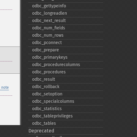
odbc_​gettypeinfo
odbc_​longreadlen
odbc_​next_​result
odbc_​num_​fields
odbc_​num_​rows
odbc_​pconnect
odbc_​prepare
odbc_​primarykeys
odbc_​procedurecolumns
odbc_​procedures
odbc_​result
odbc_​rollback
 note
odbc_​setoption
odbc_​specialcolumns
odbc_​statistics
odbc_​tableprivileges
odbc_​tables
Deprecated