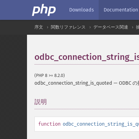
Downloads
Documentation
序文
関数リファレンス
データベース関連
odbc_connection_string_i
(PHP 8 >= 8.2.0)
odbc_connection_string_is_quoted
—
ODBC
説明
¶
function
odbc_connection_string_is_q