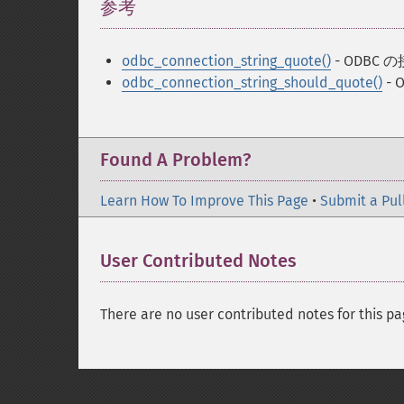
参考
¶
odbc_connection_string_quote()
- ODBC
odbc_connection_string_should_quote()
-
Found A Problem?
Learn How To Improve This Page
•
Submit a Pul
User Contributed Notes
There are no user contributed notes for this pa