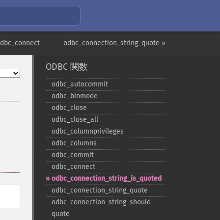
odbc_connect
odbc_connection_string_quote »
ODBC 関数
odbc_​autocommit
odbc_​binmode
odbc_​close
odbc_​close_​all
odbc_​columnprivileges
odbc_​columns
odbc_​commit
odbc_​connect
odbc_​connection_​string_​is_​quoted
odbc_​connection_​string_​quote
odbc_​connection_​string_​should_​
quote