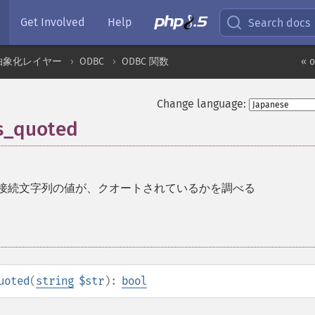
Get Involved
Help
Search docs
抽象化レイヤー
ODBC
ODBC 関数
« 
Change language:
s_quoted
 の接続文字列の値が、クオートされているかを調べる
uoted
(
string
$str
):
bool