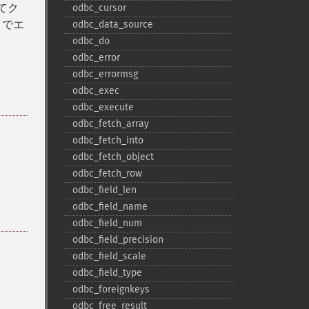
てク
odbc_​cursor
とでエ
odbc_​data_​source
odbc_​do
odbc_​error
odbc_​errormsg
odbc_​exec
odbc_​execute
odbc_​fetch_​array
odbc_​fetch_​into
odbc_​fetch_​object
odbc_​fetch_​row
odbc_​field_​len
odbc_​field_​name
odbc_​field_​num
odbc_​field_​precision
odbc_​field_​scale
odbc_​field_​type
odbc_​foreignkeys
odbc_​free_​result