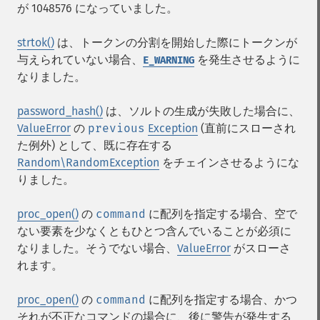
が 1048576 になっていました。
strtok()
は、トークンの分割を開始した際にトークンが
与えられていない場合、
を発生させるように
E_WARNING
なりました。
password_hash()
は、ソルトの生成が失敗した場合に、
ValueError
の
previous
Exception
(直前にスローされ
た例外) として、既に存在する
Random\RandomException
をチェインさせるようにな
りました。
proc_open()
の
command
に配列を指定する場合、空で
ない要素を少なくともひとつ含んでいることが必須に
なりました。そうでない場合、
ValueError
がスローさ
れます。
proc_open()
の
command
に配列を指定する場合、かつ
それが不正なコマンドの場合に、後に警告が発生する