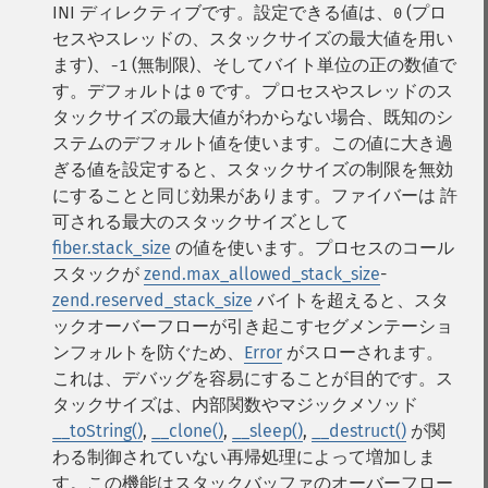
INI ディレクティブです。設定できる値は、
(プロ
0
セスやスレッドの、スタックサイズの最大値を用い
ます)、
(無制限)、そしてバイト単位の正の数値で
-1
す。デフォルトは
です。プロセスやスレッドのス
0
タックサイズの最大値がわからない場合、既知のシ
ステムのデフォルト値を使います。この値に大き過
ぎる値を設定すると、スタックサイズの制限を無効
にすることと同じ効果があります。ファイバーは 許
可される最大のスタックサイズとして
fiber.stack_size
の値を使います。プロセスのコール
スタックが
zend.max_allowed_stack_size
-
zend.reserved_stack_size
バイトを超えると、スタ
ックオーバーフローが引き起こすセグメンテーショ
ンフォルトを防ぐため、
Error
がスローされます。
これは、デバッグを容易にすることが目的です。ス
タックサイズは、内部関数やマジックメソッド
__toString()
,
__clone()
,
__sleep()
,
__destruct()
が関
わる制御されていない再帰処理によって増加しま
す。この機能はスタックバッファのオーバーフロー