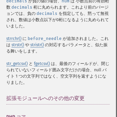
decimals
が負の値の場合、
num
は 小数点前の有効桁
数
decimals
桁に丸められます。これより前のバージ
ョンでは、負の
decimals
を指定しても、黙って無視
され、数値は小数点以下が0桁になるように丸められて
いました。
strrchr()
に
before_needle
が追加されました。これ
は
strstr()
や
stristr()
の対応するパラメータと、似た振
る舞いをします。
str_getcsv()
と
fgetcsv()
は、最後のフィールドが、閉じ
られていないフィールド囲み文字だけの場合、null バ
イト 1 つの文字列ではなく、空文字列を返すようにな
りました。
拡張モジュールへのその他の変更
¶