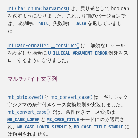
IntlChar::enumCharNames()
は、戻り値として boolean
を返すようになりました。これより前のバージョンで
は、成功時に
、失敗時に
を返していまし
null
false
た。
IntlDateFormatter::__construct()
は、無効なロケール
を設定した場合に
例外をス
U_ILLEGAL_ARGUMENT_ERROR
ローするようになりました。
マルチバイト文字列
¶
mb_strtolower()
と
mb_convert_case()
は、ギリシャ文
字シグマの条件付きケース変換規則を実装しました。
mb_convert_case()
では、条件付きケース変換は
と
モードにのみ適用さ
MB_CASE_LOWER
MB_CASE_TITLE
れ、
と
に
MB_CASE_LOWER_SIMPLE
MB_CASE_TITLE_SIMPLE
は適用されません。