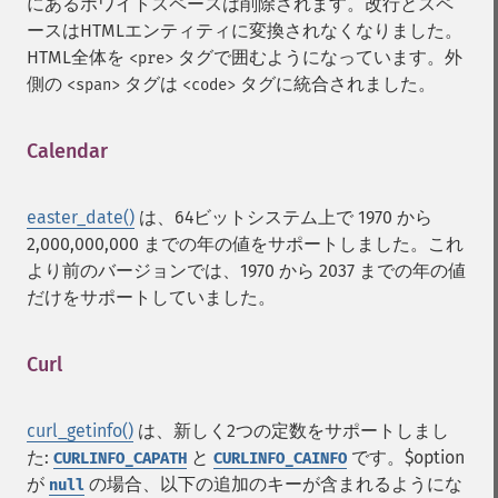
にあるホワイトスペースは削除されます。改行とスペ
ースはHTMLエンティティに変換されなくなりました。
HTML全体を
タグで囲むようになっています。外
<pre>
側の
タグは
タグに統合されました。
<span>
<code>
Calendar
¶
easter_date()
は、64ビットシステム上で 1970 から
2,000,000,000 までの年の値をサポートしました。これ
より前のバージョンでは、1970 から 2037 までの年の値
だけをサポートしていました。
Curl
¶
curl_getinfo()
は、新しく2つの定数をサポートしまし
た:
と
です。$option
CURLINFO_CAPATH
CURLINFO_CAINFO
が
の場合、以下の追加のキーが含まれるようにな
null