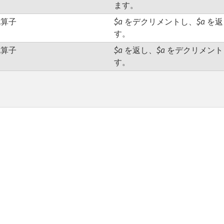
ます。
減算子
$a
をデクリメントし、
$a
を返
す。
減算子
$a
を返し、
$a
をデクリメント
す。