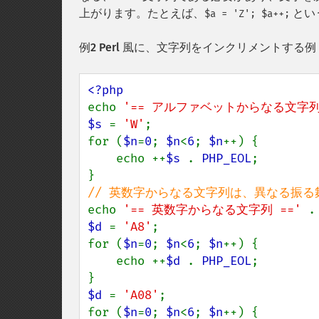
上がります。たとえば、
とい
$a = 'Z'; $a++;
例2 Perl 風に、文字列をインクリメントする例
echo 
'== アルファベットからなる文字列 
$s 
= 
'W'
;

for (
$n
=
0
; 
$n
<
6
; 
$n
++) {

    echo ++
$s 
. 
PHP_EOL
;

echo 
'== 英数字からなる文字列 ==' 
.
$d 
= 
'A8'
;

for (
$n
=
0
; 
$n
<
6
; 
$n
++) {

    echo ++
$d 
. 
PHP_EOL
;

$d 
= 
'A08'
;

for (
$n
=
0
; 
$n
<
6
; 
$n
++) {
