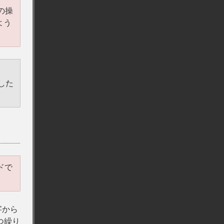
の操
よう
した
ドで
字から
つ繰り