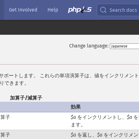
Get Involved
Help
Search docs
Change language:
）をサポートします。 これらの単項演算子は、値をインクリメント
たりできます。
加算子/減算子
効果
加算子
$a
をインクリメントし、
$a
を
ます。
加算子
$a
を返し、
$a
をインクリメン