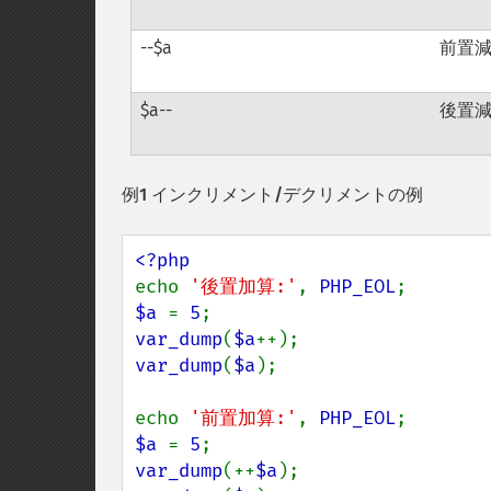
--$a
前置
$a--
後置
例1 インクリメント/デクリメントの例
echo 
'後置加算:'
, 
PHP_EOL
$a 
= 
5
var_dump
(
$a
var_dump
(
$a
);

echo 
'前置加算:'
, 
PHP_EOL
$a 
= 
5
var_dump
(++
$a