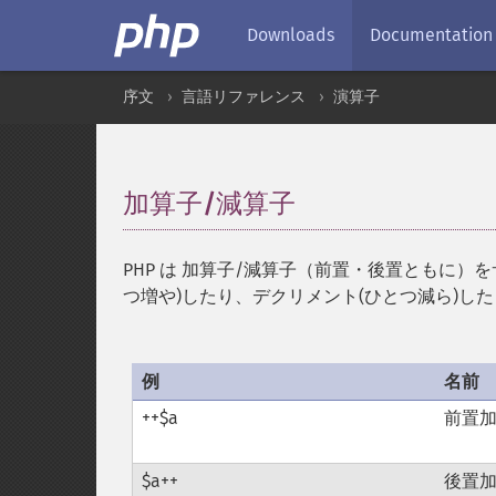
Downloads
Documentation
序文
言語リファレンス
演算子
加算子/減算子
¶
PHP は 加算子/減算子（前置・後置ともに
つ増や)したり、デクリメント(ひとつ減ら)し
例
名前
++$a
前置
$a++
後置