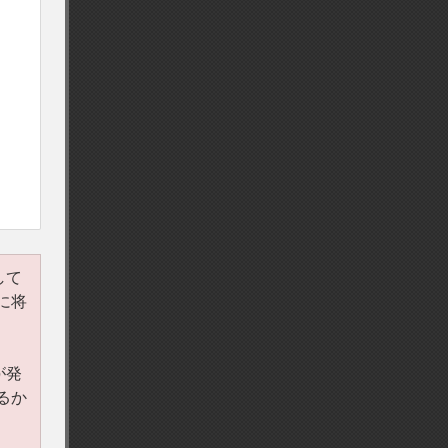
して
に将
が発
るか