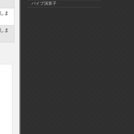
パイプ演算子
しま
しま