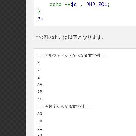
    echo ++
$d 
. 
PHP_EOL
;

?>
上の例の出力は以下となります。
== アルファベットからなる文字列 ==

X

Y

Z

AA

AB

AC

== 英数字からなる文字列 ==

A9

B0

B1

B2
