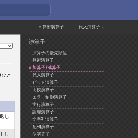
« 算術演算子
代入演算子 »
演算子
演算子の優先順位
算術演算子
加算子/減算子
(ひと
代入演算子
ビット演算子
比較演算子
エラー制御演算子
実行演算子
論理演算子
返し
文字列演算子
配列演算子
トし
型演算子