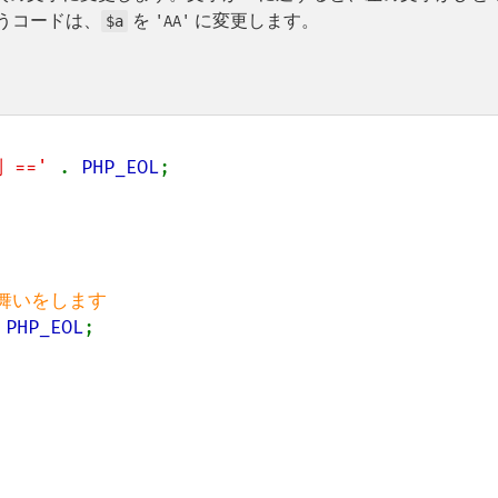
うコードは、
を
に変更します。
$a
'AA'
==' 
. 
PHP_EOL
 
PHP_EOL