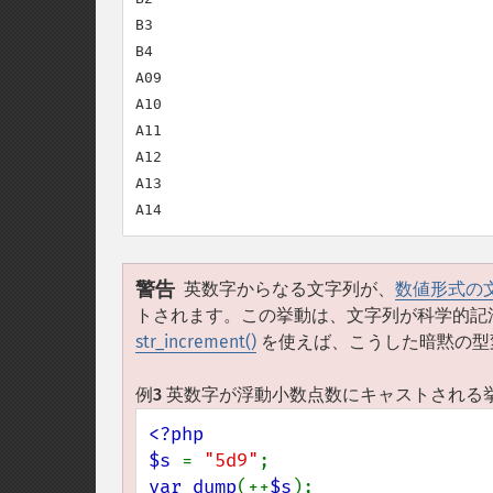
B3

B4

A09

A10

A11

A12

A13

警告
英数字からなる文字列が、
数値形式の
トされます。この挙動は、文字列が科学的記
str_increment()
を使えば、こうした暗黙の型
例3 英数字が浮動小数点数にキャストされる
<?php

$s 
= 
"5d9"
var_dump
(++
$s