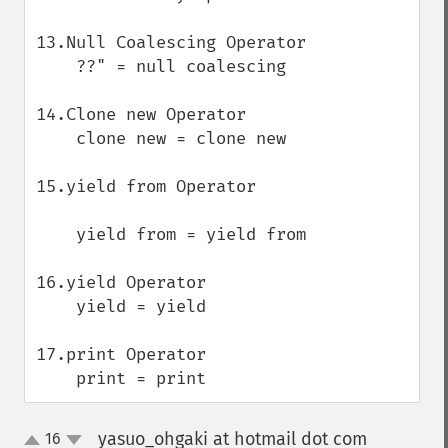
13.Null Coalescing Operator

    ??" = null coalescing 

14.Clone new Operator

    clone new = clone new

15.yield from Operator

    yield from = yield from

16.yield Operator

    yield = yield

17.print Operator

    print = print
yasuo_ohgaki at hotmail dot com
16
¶
up