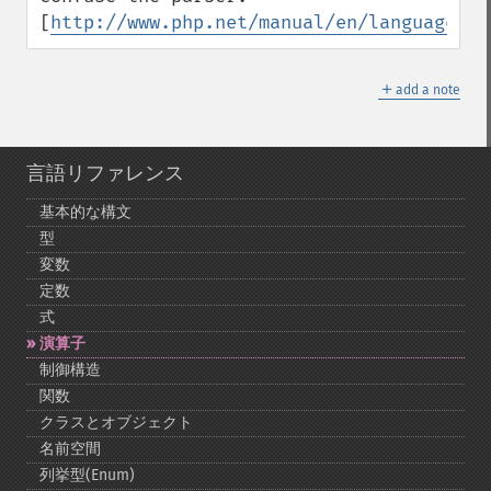
[
http://www.php.net/manual/en/language.va
＋
add a note
言語リファレンス
基本的な構文
型
変数
定数
式
演算子
制御構造
関数
クラスとオブジェクト
名前空間
列挙型(Enum)