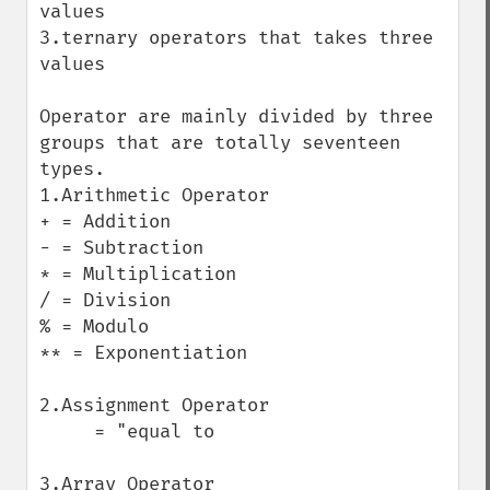
values

3.ternary operators that takes three 
values

Operator are mainly divided by three 
groups that are totally seventeen 
types.

1.Arithmetic Operator

+ = Addition

- = Subtraction

* = Multiplication

/ = Division

% = Modulo

** = Exponentiation

2.Assignment Operator

     = "equal to

3.Array Operator
