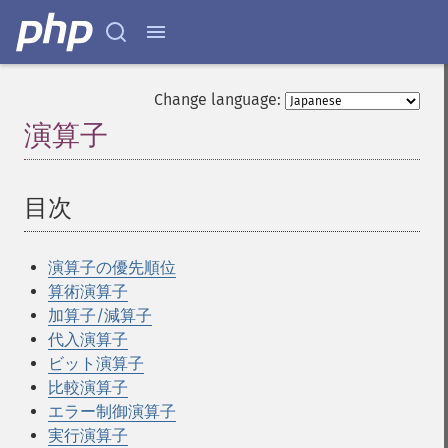
Change language:
演算子
¶
目次
¶
演算子の優先順位
算術演算子
加算子/減算子
代入演算子
ビット演算子
比較演算子
エラー制御演算子
実行演算子