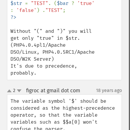
$str 
= 
"TEST"
. (
$bar 
? 
'true' 
: 
'false'
) .
"TEST"
Without "(" and ")" you will 
get only "true" in $str. 

(PHP4.0.4pl1/Apache 
DSO/Linux, PHP4.0.5RC1/Apache 
DSO/W2K Server)

It's due to precedence, 
probably.
figroc at gmail dot com
2
18 years ago
¶
up
down
The variable symbol '$' should be 
considered as the highest-precedence 
operator, so that the variable 
variables such as $$a[0] won't 
confuse the parser.  