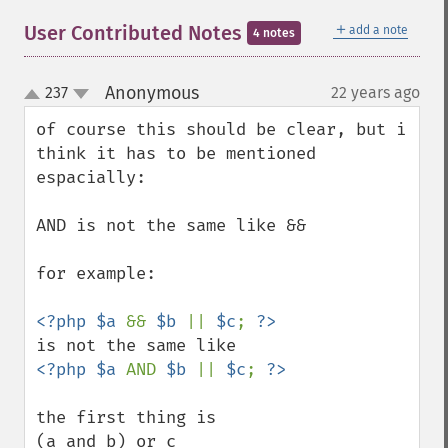
＋
User Contributed Notes
add a note
4 notes
Anonymous
237
22 years ago
¶
up
down
of course this should be clear, but i 
think it has to be mentioned 
espacially:

AND is not the same like &&

for example:

<?php $a 
&& 
$b 
|| 
$c
; 
<?php $a 
AND 
$b 
|| 
$c
; 
the first thing is

(a and b) or c
