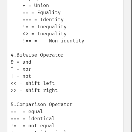
    + = Union

    == = Equality

    === = Identity

    != = Inequality

    <> = Inequality

    !== =    Non-identity

4.Bitwise Operator

& = and 

^ = xor

| = not

<< = shift left

>> = shift right

5.Comparison Operator

==  = equal

=== = identical

!=  = not equal
