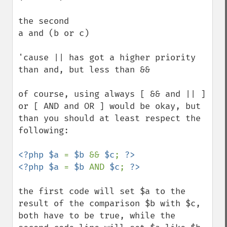
the second

a and (b or c)

'cause || has got a higher priority 
than and, but less than &&

of course, using always [ && and || ] 
or [ AND and OR ] would be okay, but 
than you should at least respect the 
following:

<?php $a 
= 
$b 
&& 
$c
; 
?>

<?php $a 
= 
$b 
AND 
$c
; 
the first code will set $a to the 
result of the comparison $b with $c, 
both have to be true, while the 