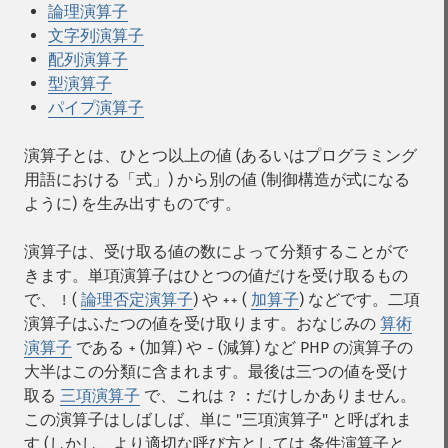
論理演算子
文字列演算子
配列演算子
型演算子
パイプ演算子
演算子とは、ひとつ以上の値 (あるいはプログラミング
用語における「式」) から別の値 (制御構造が式になる
ように) を生み出すものです。
演算子は、受け取る値の数によって分類することがで
きます。単項演算子はひとつの値だけを受け取るもの
で、
(
論理否定演算子
) や
(
加算子
) などです。二項
!
++
演算子はふたつの値を受け取ります。おなじみの
算術
演算子
である
(加算) や
(減算) など PHP の演算子の
+
-
大半はこの分類に含まれます。最後は三つの値を受け
取る
三項演算子
で、これは
だけしかありません。
? :
この演算子はしばしば、単に "三項演算子" と呼ばれま
す (しかし、より適切な呼び方としては 条件演算子と