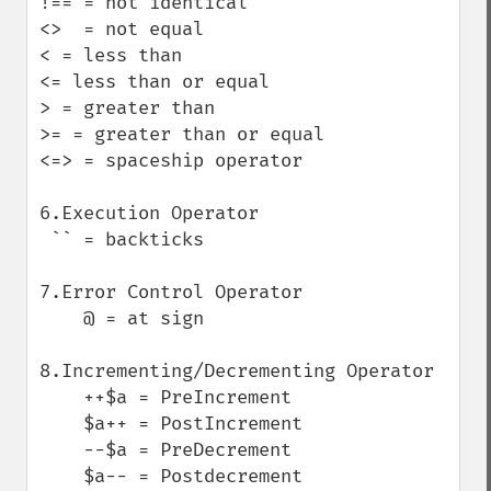
!== = not identical

<>  = not equal

< = less than

<= less than or equal

> = greater than

>= = greater than or equal

<=> = spaceship operator

6.Execution Operator

 `` = backticks  

7.Error Control Operator

    @ = at sign

8.Incrementing/Decrementing Operator

    ++$a = PreIncrement

    $a++ = PostIncrement

    --$a = PreDecrement

    $a-- = Postdecrement
