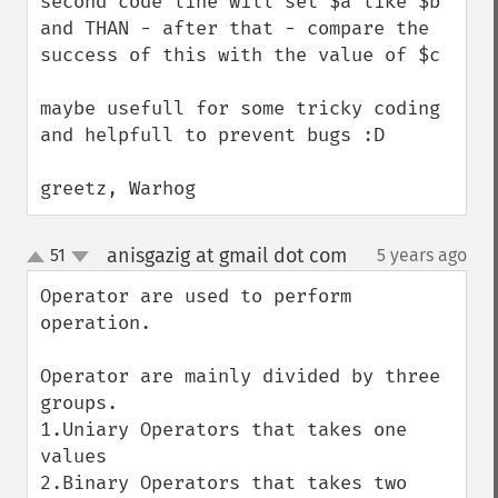
second code line will set $a like $b 
and THAN - after that - compare the 
success of this with the value of $c

maybe usefull for some tricky coding 
and helpfull to prevent bugs :D

greetz, Warhog
anisgazig at gmail dot com
51
5 years ago
¶
up
down
Operator are used to perform 
operation.

Operator are mainly divided by three 
groups.

1.Uniary Operators that takes one 
values

2.Binary Operators that takes two 