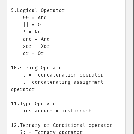
9.Logical Operator

    && = And

    || = Or

    ! = Not

    and = And

    xor = Xor

    or = Or

10.string Operator

    . =  concatenation operator

    .= concatenating assignment 
operator

11.Type Operator

    instanceof = instanceof

12.Ternary or Conditional operator

   ?: = Ternary operator
