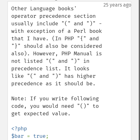
down
25 years ago
Other Language books' 
operator precedence section 
usually include "(" and ")" - 
with exception of a Perl book 
that I have. (In PHP "{" and 
"}" should also be considered 
also). However, PHP Manual is 
not listed "(" and ")" in 
precedence list. It looks 
like "(" and ")" has higher 
precedence as it should be.

Note: If you write following 
code, you would need "()" to 
get expected value.

<?php

$bar 
= 
true