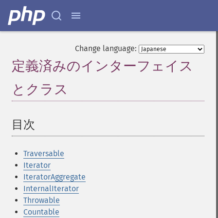
Change language:
定義済みのインターフェイス
とクラス
¶
目次
¶
Traversable
Iterator
IteratorAggregate
InternalIterator
Throwable
Countable