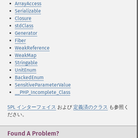
ArrayAccess
Serializable
Closure
stdClass
Generator
Fiber
WeakReference
WeakMap
Stringable
UnitEnum
BackedEnum
SensitiveParameterValue
__PHP_Incomplete_Class
SPL インターフェイス
および
定義済のクラス
も参照く
ださい。
Found A Problem?