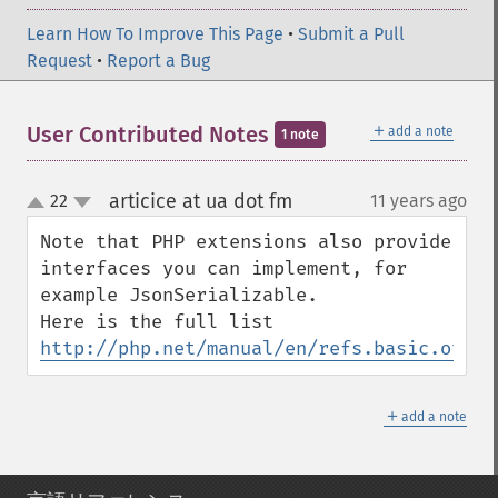
Learn How To Improve This Page
•
Submit a Pull
Request
•
Report a Bug
＋
User Contributed Notes
add a note
1 note
articice at ua dot fm
22
11 years ago
¶
up
down
Note that PHP extensions also provide 
interfaces you can implement, for 
example JsonSerializable.

Here is the full list 
http://php.net/manual/en/refs.basic.other
＋
add a note