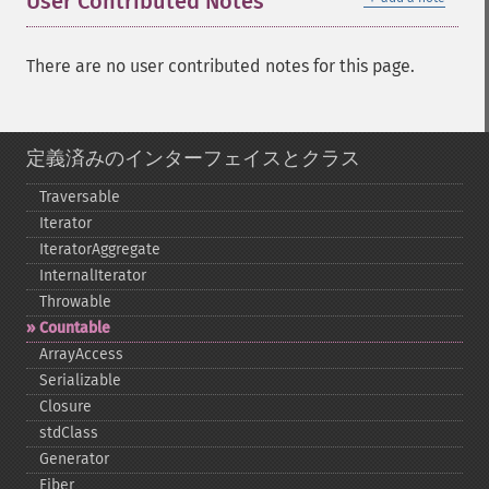
User Contributed Notes
There are no user contributed notes for this page.
定義済みのインターフェイスとクラス
Traversable
Iterator
IteratorAggregate
InternalIterator
Throwable
Countable
ArrayAccess
Serializable
Closure
stdClass
Generator
Fiber