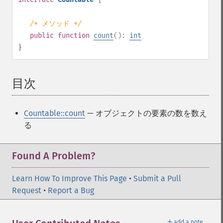
/* メソッド */
public
function
count
():
int
}
目次
¶
Countable::count
— オブジェクトの要素の数を数え
る
Found A Problem?
Learn How To Improve This Page
•
Submit a Pull
Request
•
Report a Bug
＋
add a note