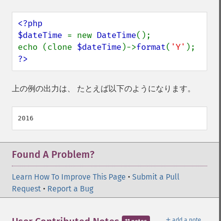
<?php

$dateTime 
= new 
DateTime
();

echo (clone 
$dateTime
)->
format
(
'Y'
?>
上の例の出力は、 たとえば以下のようになります。
Found A Problem?
Learn How To Improve This Page
•
Submit a Pull
Request
•
Report a Bug
＋
add a note