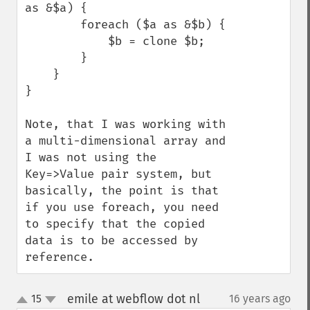
as &$a) {

        foreach ($a as &$b) {

            $b = clone $b;

        }

    }

}

Note, that I was working with 
a multi-dimensional array and 
I was not using the 
Key=>Value pair system, but 
basically, the point is that 
if you use foreach, you need 
to specify that the copied 
data is to be accessed by 
reference.
emile at webflow dot nl
15
16 years ago
¶
up