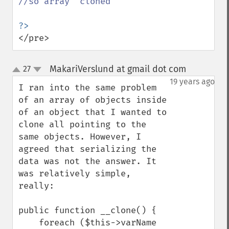
//so array  cloned 

</pre>
MakariVerslund at gmail dot com
27
¶
up
down
19 years ago
I ran into the same problem 
of an array of objects inside 
of an object that I wanted to 
clone all pointing to the 
same objects. However, I 
agreed that serializing the 
data was not the answer. It 
was relatively simple, 
really:

public function __clone() {

    foreach ($this->varName 