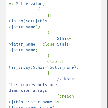
=> 
$attr_value
)

            {

                if 
(
is_object
(
$this
-
>
$attr_name
))

                {

$this
-
>
$attr_name 
= clone 
$this
-
>
$attr_name
;

                }

                else if 
(
is_array
(
$this
->
$attr_name
))

                {

// Note: 
This copies only one 
dimension arrays

foreach 
(
$this
->
$attr_name 
as 
&
$attr_array_value
)
