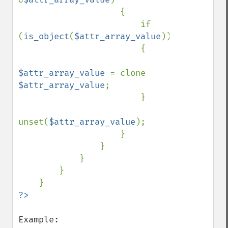
                    {

                        if 
(
is_object
(
$attr_array_value
))

                        {

$attr_array_value 
= clone 
$attr_array_value
;

                        }

unset(
$attr_array_value
);

                    }

                }

            }

        }
