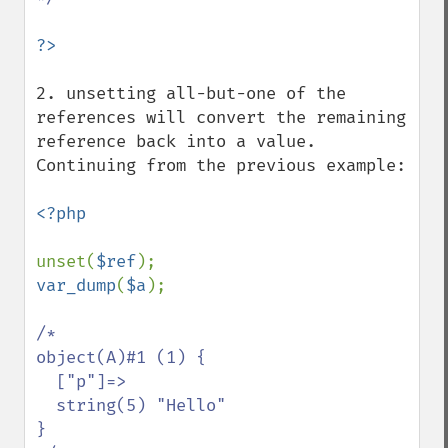
2. unsetting all-but-one of the 
references will convert the remaining 
reference back into a value. 
Continuing from the previous example:

<?php

unset(
$ref
var_dump
(
$a
);

/*

object(A)#1 (1) {

  ["p"]=>

  string(5) "Hello"

}
