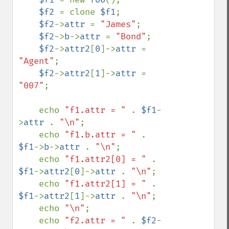
$f2 
= clone 
$f1
;

$f2
->
attr 
= 
"James"
;

$f2
->
b
->
attr 
= 
"Bond"
;

$f2
->
attr2
[
0
]->
attr 
= 
"Agent"
;

$f2
->
attr2
[
1
]->
attr 
= 
"007"
;

    echo 
"f1.attr = " 
. 
$f1
-
>
attr 
. 
"\n"
;

    echo 
"f1.b.attr = " 
. 
$f1
->
b
->
attr 
. 
"\n"
;

    echo 
"f1.attr2[0] = " 
. 
$f1
->
attr2
[
0
]->
attr 
. 
"\n"
;

    echo 
"f1.attr2[1] = " 
. 
$f1
->
attr2
[
1
]->
attr 
. 
"\n"
;

    echo 
"\n"
;

    echo 
"f2.attr = " 
. 
$f2
-