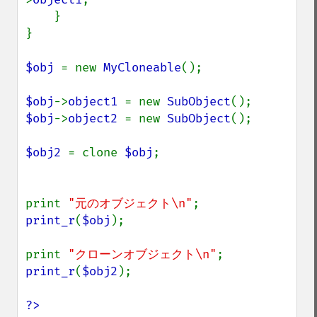
    }

}

$obj 
= new 
MyCloneable
();

$obj
->
object1 
= new 
SubObject
$obj
->
object2 
= new 
SubObject
();

$obj2 
= clone 
$obj
;

print 
"元のオブジェクト\n"
print_r
(
$obj
);

print 
"クローンオブジェクト\n"
print_r
(
$obj2
);

?>