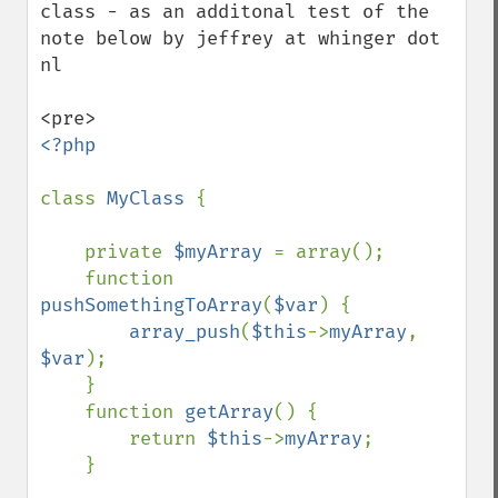
class - as an additonal test of the 
note below by jeffrey at whinger dot 
nl

<?php

class 
MyClass 
{

    private 
$myArray 
= array();

    function 
pushSomethingToArray
(
$var
) {

array_push
(
$this
->
myArray
, 
$var
);

    }

    function 
getArray
() {

        return 
$this
->
myArray
;

    }
