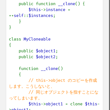
    public function 
__clone
() {

$this
->
instance 
= 
++
self
::
$instances
;

    }

}

class 
{

    public 
$object1
;

    public 
$object2
;

    function 
__clone
()

    {

// this->object のコピーを作成
します。こうしないと、

        // 同じオブジェクトを指すことにな
ってしまいます。

$this
->
object1 
= clone 
$this
-
>
object1
;
