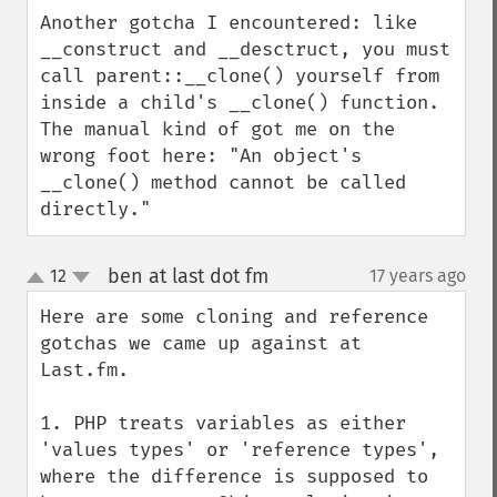
down
Another gotcha I encountered: like 
__construct and __desctruct, you must 
call parent::__clone() yourself from 
inside a child's __clone() function. 
The manual kind of got me on the 
wrong foot here: "An object's 
__clone() method cannot be called 
directly."
ben at last dot fm
12
17 years ago
¶
up
down
Here are some cloning and reference 
gotchas we came up against at 
Last.fm.

1. PHP treats variables as either 
'values types' or 'reference types', 
where the difference is supposed to 