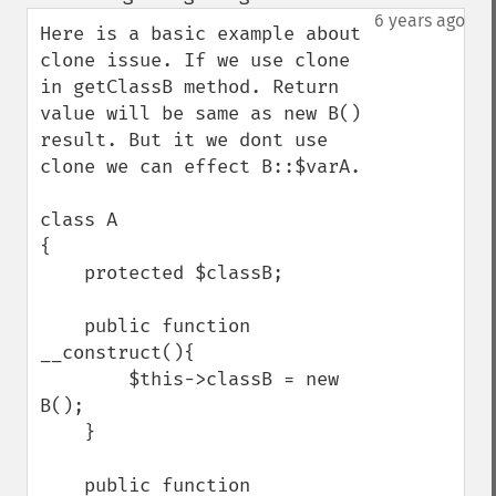
up
down
6 years ago
Here is a basic example about 
clone issue. If we use clone 
in getClassB method. Return 
value will be same as new B() 
result. But it we dont use 
clone we can effect B::$varA. 

class A 

{

    protected $classB;

    public function 
__construct(){

        $this->classB = new 
B();

    }

    public function 