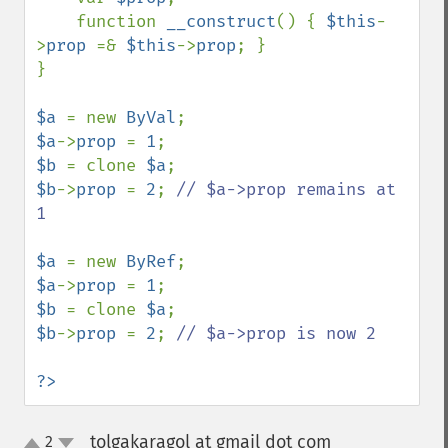
    function 
__construct
() { 
$this
-
>
prop 
=& 
$this
->
prop
; }

}

$a 
= new 
ByVal
$a
->
prop 
= 
1
$b 
= clone 
$a
$b
->
prop 
= 
2
; 
// $a->prop remains at 
1

$a 
= new 
ByRef
$a
->
prop 
= 
1
$b 
= clone 
$a
$b
->
prop 
= 
2
; 
// $a->prop is now 2

?>
tolgakaragol at gmail dot com
2
¶