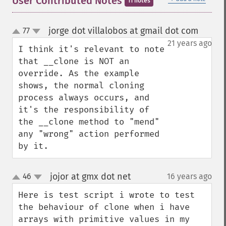
User Contributed Notes
11 notes
jorge dot villalobos at gmail dot com
77
¶
up
down
21 years ago
I think it's relevant to note 
that __clone is NOT an 
override. As the example 
shows, the normal cloning 
process always occurs, and 
it's the responsibility of 
the __clone method to "mend" 
any "wrong" action performed 
by it.
jojor at gmx dot net
46
16 years ago
¶
up
down
Here is test script i wrote to test 
the behaviour of clone when i have 
arrays with primitive values in my 