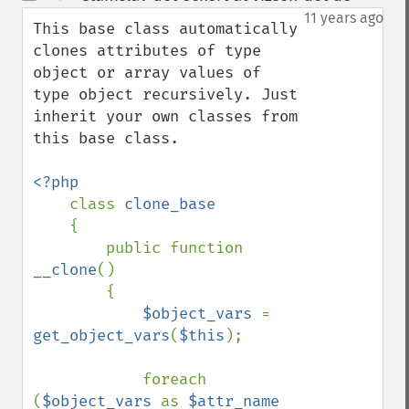
up
down
11 years ago
This base class automatically 
clones attributes of type 
object or array values of 
type object recursively. Just 
inherit your own classes from 
this base class.

<?php

class 
clone_base

{

        public function 
__clone
()

        {

$object_vars 
= 
get_object_vars
(
$this
);

            foreach 
(
$object_vars 
as 
$attr_name 