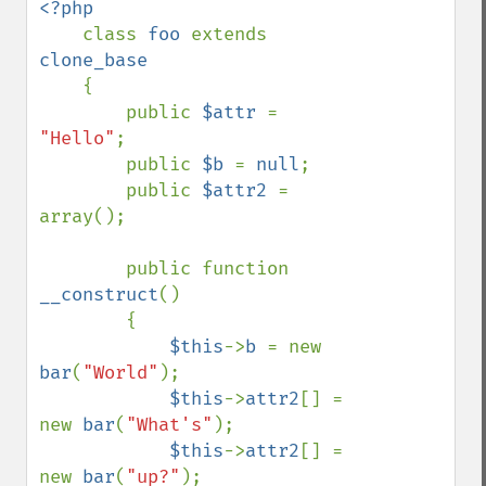
<?php

class 
foo 
extends 
clone_base

{

        public 
$attr 
= 
"Hello"
;

        public 
$b 
= 
null
;

        public 
$attr2 
= 
array();

        public function 
__construct
()

        {

$this
->
b 
= new 
bar
(
"World"
);

$this
->
attr2
[] = 
new 
bar
(
"What's"
);

$this
->
attr2
[] = 
new 
bar
(
"up?"
);
