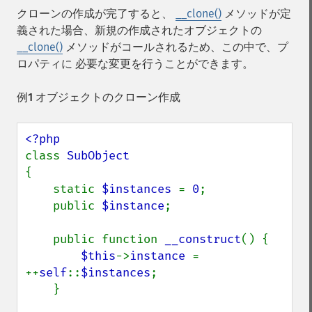
クローンの作成が完了すると、
__clone()
メソッドが定
義された場合、新規の作成されたオブジェクトの
__clone()
メソッドがコールされるため、この中で、プ
ロパティに 必要な変更を行うことができます。
例1 オブジェクトのクローン作成
class 
{

    static 
$instances 
= 
0
;

    public 
$instance
;

    public function 
__construct
() {

$this
->
instance 
= 
++
self
::
$instances
;

    }
