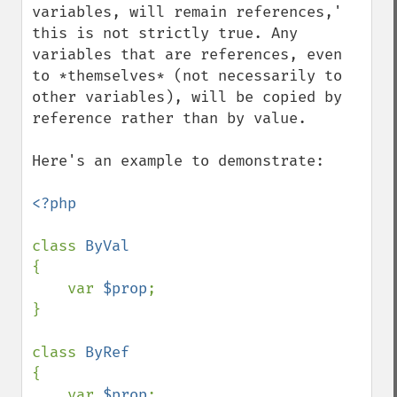
variables, will remain references,' 
this is not strictly true. Any 
variables that are references, even 
to *themselves* (not necessarily to 
other variables), will be copied by 
reference rather than by value. 

Here's an example to demonstrate:

<?php

class 
{

    var 
$prop
;

}

class 
{

    var 
$prop
;
