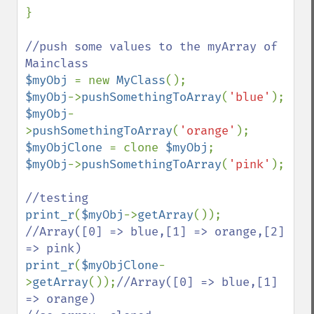
}

//push some values to the myArray of 
$myObj 
= new 
MyClass
$myObj
->
pushSomethingToArray
(
'blue'
$myObj
-
>
pushSomethingToArray
(
'orange'
$myObjClone 
= clone 
$myObj
$myObj
->
pushSomethingToArray
(
'pink'
);

print_r
(
$myObj
->
getArray
());     
//Array([0] => blue,[1] => orange,[2] 
print_r
(
$myObjClone
-
>
getArray
());
//Array([0] => blue,[1] 
=> orange)
