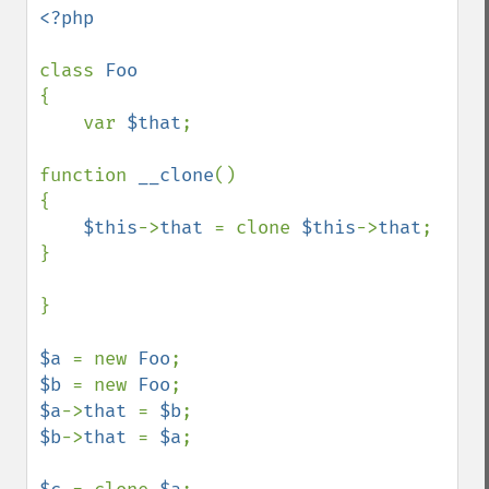
<?php

class 
{

    var 
$that
;

function 
__clone
()

{

$this
->
that 
= clone 
$this
->
that
;

}

}

$a 
= new 
Foo
$b 
= new 
Foo
$a
->
that 
= 
$b
$b
->
that 
= 
$a
;
