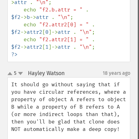
>
attr 
. 
"\n"
;

    echo 
"f2.b.attr = " 
. 
$f2
->
b
->
attr 
. 
"\n"
;

    echo 
"f2.attr2[0] = " 
. 
$f2
->
attr2
[
0
]->
attr 
. 
"\n"
;

    echo 
"f2.attr2[1] = " 
. 
$f2
->
attr2
[
1
]->
attr 
. 
"\n"
?>
Hayley Watson
5
18 years ago
¶
up
down
It should go without saying that if 
you have circular references, where a 
property of object A refers to object 
B while a property of B refers to A 
(or more indirect loops than that), 
then you'll be glad that clone does 
NOT automatically make a deep copy!
