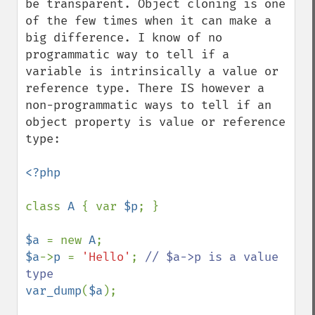
be transparent. Object cloning is one 
of the few times when it can make a 
big difference. I know of no 
programmatic way to tell if a 
variable is intrinsically a value or 
reference type. There IS however a 
non-programmatic ways to tell if an 
object property is value or reference 
type:

<?php

class 
A 
{ var 
$p
; }

$a 
= new 
A
$a
->
p 
= 
'Hello'
; 
// $a->p is a value 
var_dump
(
$a
);
