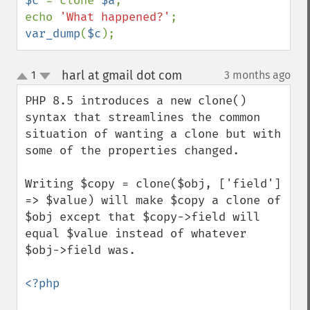
$c 
= clone 
$a
;

echo 
'What happened?'
var_dump
(
$c
);
harl at gmail dot com
1
3 months ago
¶
up
down
PHP 8.5 introduces a new clone() 
syntax that streamlines the common 
situation of wanting a clone but with 
some of the properties changed.

Writing $copy = clone($obj, ['field'] 
=> $value) will make $copy a clone of 
$obj except that $copy->field will 
equal $value instead of whatever 
$obj->field was.

<?php
