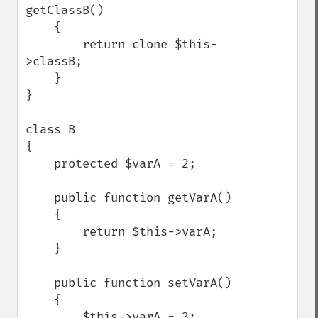
getClassB()

    {

        return clone $this-
>classB;

    }

}

class B

{

    protected $varA = 2;

    public function getVarA()

    {

        return $this->varA;

    }

    public function setVarA()

    {

        $this->varA = 3;
