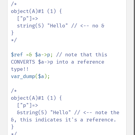
/*

object(A)#1 (1) {

  ["p"]=>

  string(5) "Hello" // <-- no &

}

*/

$ref 
=& 
$a
->
p
; 
// note that this 
CONVERTS $a->p into a reference 
var_dump
(
$a
);

/*

object(A)#1 (1) {

  ["p"]=>

  &string(5) "Hello" // <-- note the 
&, this indicates it's a reference.

}

*/
