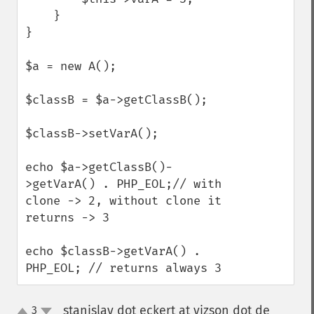
    }

}

$a = new A();

$classB = $a->getClassB();

$classB->setVarA();

echo $a->getClassB()-
>getVarA() . PHP_EOL;// with 
clone -> 2, without clone it 
returns -> 3

echo $classB->getVarA() . 
PHP_EOL; // returns always 3
stanislav dot eckert at vizson dot de
3
¶