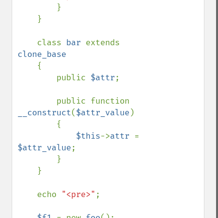
        }

    }

    class 
bar 
extends 
clone_base

{

        public 
$attr
;

        public function 
__construct
(
$attr_value
)

        {

$this
->
attr 
= 
$attr_value
;

        }

    }

    echo 
"<pre>"
;

$f1 
= new 
foo
();
