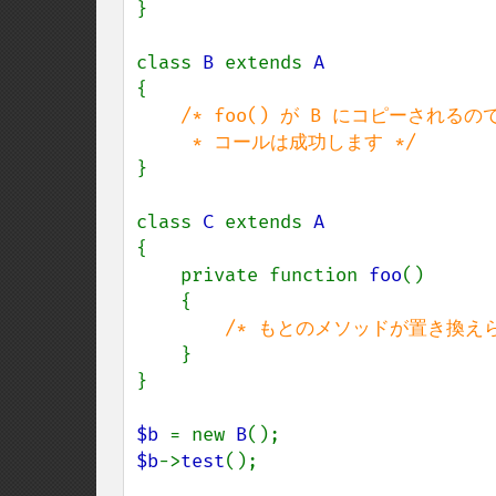
}

class 
B 
extends 
{

/* foo() が B にコピーされる
}

class 
C 
extends 
{

    private function 
foo
()

    {

/* もとのメソッドが置き換えら
}

}

$b 
= new 
B
$b
->
test
();
