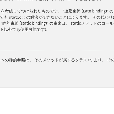
慮してつけられたものです。 "遅延束縛 (Late binding)" 
しても
の解決ができないことによります。 その代わり
static::
(static binding)" の由来は、 staticメソッドのコー
ソッド以外でも使用可能です)。
への静的参照は、 そのメソッドが属するクラス (つまり、 そ
。