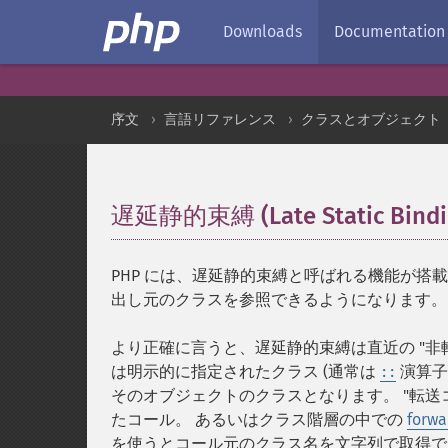
Downloads
Documentation
序文
言語リファレンス
クラスとオブジェクト
遅延静的束縛 (Late Static Bindi
PHP には、遅延静的束縛と呼ばれる機能が搭
出し元のクラスを参照できるようになります。
より正確に言うと、遅延静的束縛は直近の "非転
は明示的に指定されたクラス (通常は
演算子
::
そのオブジェクトのクラスとなります。 "転送コ
たコール。 あるいはクラス階層の中での
forwa
を使うとコール元のクラス名を文字列で取得