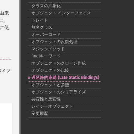
クラスの抽象化
の由来
オブジェクト インターフェイス
に、
トレイト
ルに使
無名クラス
オーバーロード
オブジェクトの反復処理
マジックメソッド
finalキーワード
オブジェクトのクローン作成
のメソ
オブジェクトの比較
遅延静的束縛 (Late Static Bindings)
オブジェクトと参照
オブジェクトのシリアライズ
共変性と反変性
レイジーオブジェクト
変更履歴