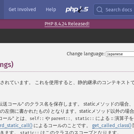
Get Involved
Help
Search docs
PHP 8.4.24 Released!
Change language:
ngs)
¶
載されています。 これを使用すると、静的継承のコンテキスト
送コール" のクラス名を保存します。 staticメソッドの場合
の左側に書かれたもの) となります。staticメソッド以外の場
ール" とは、
や
、
による :: 演算子
self::
parent::
static::
rd_static_call()
によるコールのことです。
get_called_class()
できます。
はこのクラスのスコープとなります。
static::