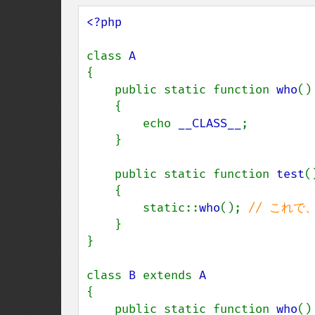
<?php

class 
{

    public static function 
who
()

    {

        echo 
__CLASS__
;

    }

    public static function 
test
()
    {

        static::
who
(); 
// これで
}

}

class 
B 
extends 
{

    public static function 
who
()
