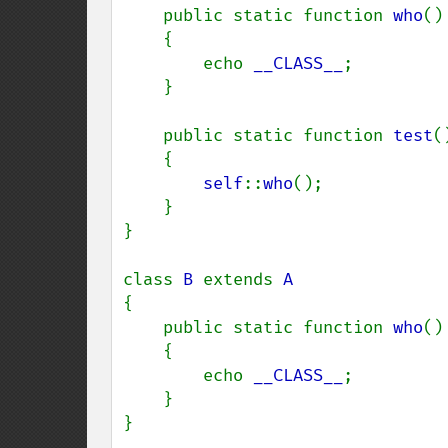
    public static function 
who
()

    {

        echo 
__CLASS__
;

    }

    public static function 
test
()
    {

self
::
who
();

    }

}

class 
B 
extends 
{

    public static function 
who
()

    {

        echo 
__CLASS__
;

    }

}
