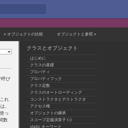
« オブジェクトの比較
オブジェクトと参照 »
クラスとオブジェクト
はじめに
クラスの基礎
プロパティ
で呼び
プロパティフック
クラス定数
クラスのオートローディング
、これ
コンストラクタとデストラクタ
合は、
アクセス権
を使っ
オブジェクトの継承
関数
スコープ定義演算子 (::)
static キーワード