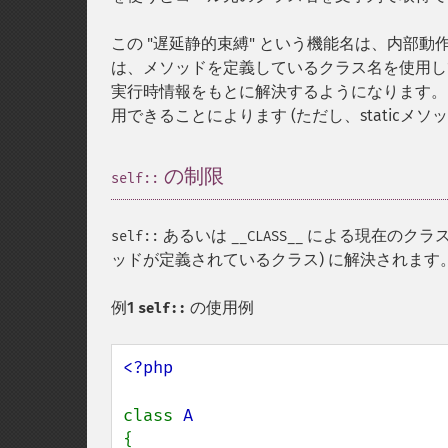
この "遅延静的束縛" という機能名は、内部動作を考
は、メソッドを定義しているクラス名を使用
実行時情報をもとに解決するようになります。 "静的束縛 
用できることによります (ただし、staticメ
の制限
¶
self::
あるいは
による現在のクラス
self::
__CLASS__
ッドが定義されているクラス) に解決されます
例1
の使用例
self::
<?php

class 
{
