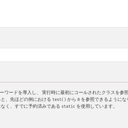
ーワードを導入し、 実行時に最初にコールされたクラスを参
ると、先ほどの例における
から
を参照できるようにな
test()
B
はなく、すでに予約済みである
を使用しています。
static