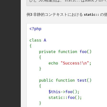
ひとつの相違点は、
はstatic
static::
例3 非静的コンテキストにおける
の
static::
<?php

class 
{

    private function 
foo
()

    {

        echo 
"Success!\n"
;

    }

    public function 
test
()

    {

$this
->
foo
();

        static::
foo
();

    }
