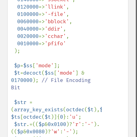
0120000
=>
'llink'
,

0100000
=>
'-file'
,

0060000
=>
'bblock'
,

0040000
=>
'ddir'
,

0020000
=>
'cchar'
,

0010000
=>
'pfifo'

);

$p
=
$ss
[
'mode'
];

$t
=
decoct
(
$ss
[
'mode'
] & 
0170000
); 
// File Encoding 
Bit

$str 
=
(
array_key_exists
(
octdec
(
$t
),
$ts
))?
$ts
[
octdec
(
$t
)]{
0
}:
'u'
;

$str
.=((
$p
&
0x0100
)?
'r'
:
'-'
).
((
$p
&
0x0080
)?
'w'
:
'-'
);
