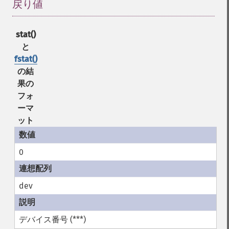
戻り値
¶
stat()
と
fstat()
の結
果の
フォ
ーマ
ット
0
dev
デバイス番号 (***)