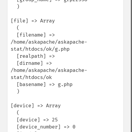
  )

[file] => Array

  (

  [filename] => 
/home/askapache/askapache-
stat/htdocs/ok/g.php

  [realpath] =>

  [dirname] => 
/home/askapache/askapache-
stat/htdocs/ok

  [basename] => g.php

  )

[device] => Array

  (

  [device] => 25

  [device_number] => 0
