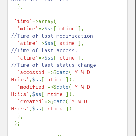
), 

'time'
=>array(

'mtime'
=>
$ss
[
'mtime'
], 
//Time of last modification

'atime'
=>
$ss
[
'atime'
], 
//Time of last access.

'ctime'
=>
$ss
[
'ctime'
], 
//Time of last status change

'accessed'
=>@
date
(
'Y M D 
H:i:s'
,
$ss
[
'atime'
]),

'modified'
=>@
date
(
'Y M D 
H:i:s'
,
$ss
[
'mtime'
]),

'created'
=>@
date
(
'Y M D 
H:i:s'
,
$ss
[
'ctime'
])

  ),

 );
