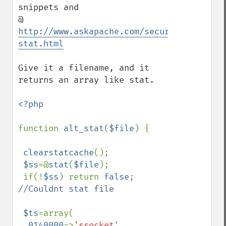
snippets and 

@ 
http://www.askapache.com/security/chmod-
stat.html
Give it a filename, and it 
returns an array like stat. 

<?php

function 
alt_stat
(
$file
) {

clearstatcache
();

$ss
=@
stat
(
$file
);

 if(!
$ss
) return 
false
; 
//Couldnt stat file

$ts
=array(

0140000
=>
'ssocket'
,
