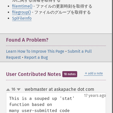
ルに関する情報を取得する
filemtime()
- ファイルの更新時刻を取得する
filegroup()
- ファイルのグループを取得する
SplFileInfo
Found A Problem?
Learn How To Improve This Page
•
Submit a Pull
Request
•
Report a Bug
＋
User Contributed Notes
add a note
18 notes
webmaster at askapache dot com
16
¶
up
down
17 years ago
This is a souped up 'stat' 
function based on 

many user-submitted code 