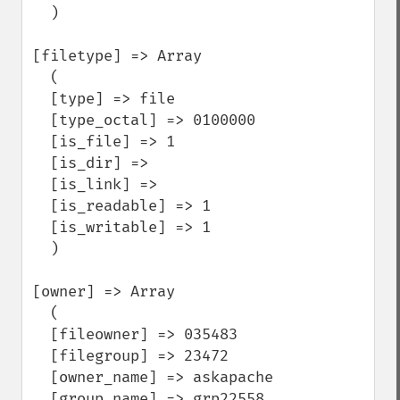
  )

[filetype] => Array

  (

  [type] => file

  [type_octal] => 0100000

  [is_file] => 1

  [is_dir] =>

  [is_link] =>

  [is_readable] => 1

  [is_writable] => 1

  )

[owner] => Array

  (

  [fileowner] => 035483

  [filegroup] => 23472

  [owner_name] => askapache

  [group_name] => grp22558
