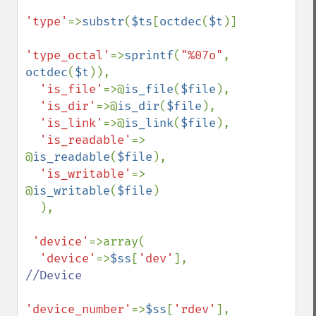
'type'
=>
substr
(
$ts
[
octdec
(
$t
)],
1
),

'type_octal'
=>
sprintf
(
"%07o"
, 
octdec
(
$t
)),

'is_file'
=>@
is_file
(
$file
),

'is_dir'
=>@
is_dir
(
$file
),

'is_link'
=>@
is_link
(
$file
),

'is_readable'
=> 
@
is_readable
(
$file
),

'is_writable'
=> 
@
is_writable
(
$file
)

  ),

'device'
=>array(

'device'
=>
$ss
[
'dev'
], 
//Device

'device_number'
=>
$ss
[
'rdev'
], 