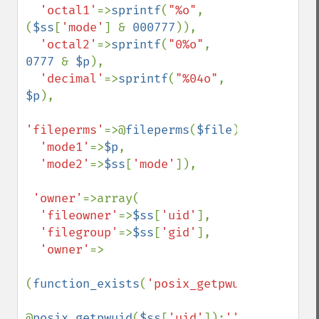
'octal1'
=>
sprintf
(
"%o"
, 
(
$ss
[
'mode'
] & 
000777
)),

'octal2'
=>
sprintf
(
"0%o"
, 
0777 
& 
$p
),

'decimal'
=>
sprintf
(
"%04o"
, 
$p
),

'fileperms'
=>@
fileperms
(
$file
),

'mode1'
=>
$p
,

'mode2'
=>
$ss
[
'mode'
]),

'owner'
=>array(

'fileowner'
=>
$ss
[
'uid'
],

'filegroup'
=>
$ss
[
'gid'
],

'owner'
=>

(
function_exists
(
'posix_getpwuid'
))?

@
posix_getpwuid
(
$ss
[
'uid'
]):
''
,
