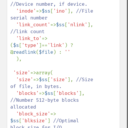
//Device number, if device.

'inode'
=>
$ss
[
'ino'
], 
//File 
serial number

'link_count'
=>
$ss
[
'nlink'
], 
//link count

'link_to'
=>
(
$s
[
'type'
]==
'link'
) ? 
@
readlink
(
$file
) : 
''

),

'size'
=>array(

'size'
=>
$ss
[
'size'
], 
//Size 
of file, in bytes.

'blocks'
=>
$ss
[
'blocks'
], 
//Number 512-byte blocks 
allocated

'block_size'
=> 
$ss
[
'blksize'
] 
//Optimal 
block size for I/O.
