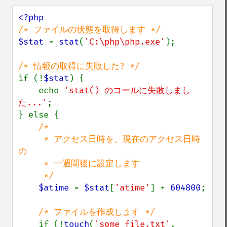
$stat 
= 
stat
(
'C:\php\php.exe'
);

if (!
$stat
) {

    echo 
'stat() のコールに失敗しまし
た...'
;

} else {

/*

     * アクセス日時を、現在のアクセス日時
の

     * 一週間後に設定します

     */

$atime 
= 
$stat
[
'atime'
] + 
604800
;

/* ファイルを作成します */

if (!
touch
(
'some_file.txt'
, 