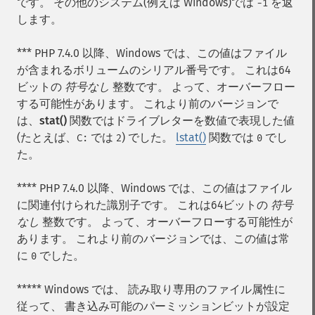
です。 その他のシステム(例えば Windows)では
を返
-1
します。
*** PHP 7.4.0 以降、Windows では、この値はファイル
が含まれるボリュームのシリアル番号です。 これは64
ビットの
符号なし
整数です。 よって、オーバーフロー
する可能性があります。 これより前のバージョンで
は、
stat()
関数ではドライブレターを数値で表現した値
(たとえば、
では
) でした。
lstat()
関数では
でし
C:
2
0
た。
**** PHP 7.4.0 以降、Windows では、この値はファイル
に関連付けられた識別子です。 これは64ビットの
符号
なし
整数です。 よって、オーバーフローする可能性が
あります。 これより前のバージョンでは、この値は常
に
でした。
0
***** Windows では、 読み取り専用のファイル属性に
従って、 書き込み可能のパーミッションビットが設定