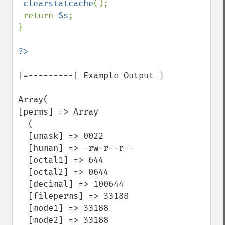
clearstatcache
();

 return 
$s
;

}

|=---------[ Example Output ]

Array(

[perms] => Array

  (

  [umask] => 0022

  [human] => -rw-r--r--

  [octal1] => 644

  [octal2] => 0644

  [decimal] => 100644

  [fileperms] => 33188

  [mode1] => 33188

  [mode2] => 33188
