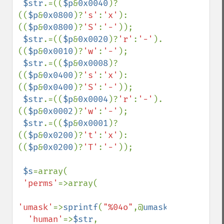
$str
.=((
$p
&
0x0040
)?
((
$p
&
0x0800
)?
's'
:
'x'
):
((
$p
&
0x0800
)?
'S'
:
'-'
));

$str
.=((
$p
&
0x0020
)?
'r'
:
'-'
).
((
$p
&
0x0010
)?
'w'
:
'-'
);

$str
.=((
$p
&
0x0008
)?
((
$p
&
0x0400
)?
's'
:
'x'
):
((
$p
&
0x0400
)?
'S'
:
'-'
));

$str
.=((
$p
&
0x0004
)?
'r'
:
'-'
).
((
$p
&
0x0002
)?
'w'
:
'-'
);

$str
.=((
$p
&
0x0001
)?
((
$p
&
0x0200
)?
't'
:
'x'
):
((
$p
&
0x0200
)?
'T'
:
'-'
));

$s
=array(

'perms'
=>array(

'umask'
=>
sprintf
(
"%04o"
,@
umask
()),

'human'
=>
$str
,
