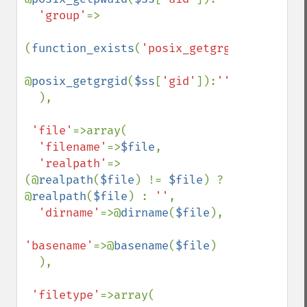
'group'
=>

(
function_exists
(
'posix_getgrgid'
))?

@
posix_getgrgid
(
$ss
[
'gid'
]):
''

),

'file'
=>array(

'filename'
=>
$file
,

'realpath'
=>
(@
realpath
(
$file
) != 
$file
) ? 
@
realpath
(
$file
) : 
''
,

'dirname'
=>@
dirname
(
$file
),

'basename'
=>@
basename
(
$file
)

  ),

'filetype'
=>array(
