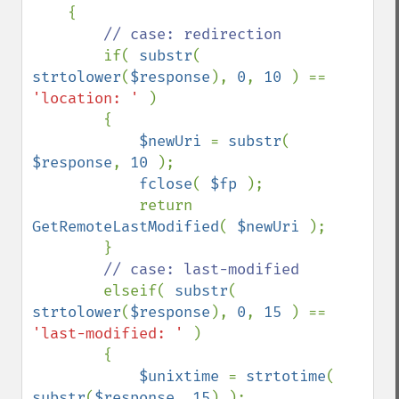
    {

// case: redirection

if( 
substr
( 
strtolower
(
$response
), 
0
, 
10 
) == 
'location: ' 
)

        {

$newUri 
= 
substr
( 
$response
, 
10 
);

fclose
( 
$fp 
);

            return 
GetRemoteLastModified
( 
$newUri 
);

        }

// case: last-modified

elseif( 
substr
( 
strtolower
(
$response
), 
0
, 
15 
) == 
'last-modified: ' 
)

        {

$unixtime 
= 
strtotime
( 
substr
(
$response
, 
15
) );
