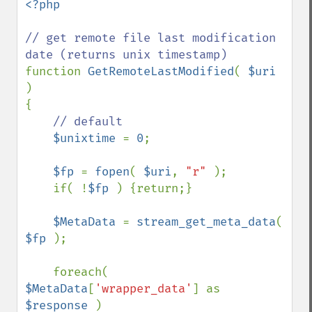
<?php

// get remote file last modification 
function 
GetRemoteLastModified
( 
$uri 
)

{

// default

$unixtime 
= 
0
;

$fp 
= 
fopen
( 
$uri
, 
"r" 
);

    if( !
$fp 
) {return;}

$MetaData 
= 
stream_get_meta_data
( 
$fp 
);

    foreach( 
$MetaData
[
'wrapper_data'
] as 
$response 
)
