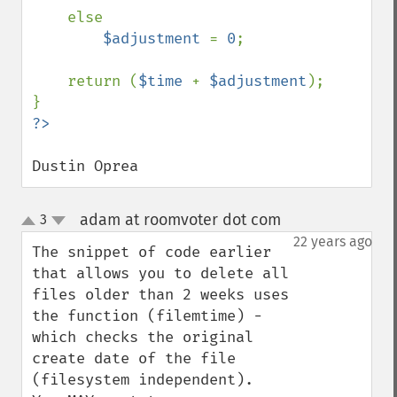
    else

$adjustment 
= 
0
;

    return (
$time 
+ 
$adjustment
);

Dustin Oprea
adam at roomvoter dot com
3
¶
up
down
22 years ago
The snippet of code earlier 
that allows you to delete all 
files older than 2 weeks uses 
the function (filemtime) - 
which checks the original 
create date of the file 
(filesystem independent).  