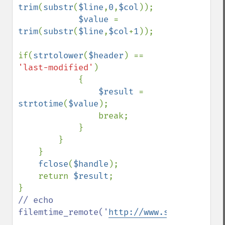
trim
(
substr
(
$line
,
0
,
$col
));

$value 
= 
trim
(
substr
(
$line
,
$col
+
1
));

if(
strtolower
(
$header
) == 
'last-modified'
)

            {

$result 
= 
strtotime
(
$value
);

                break;

            }

        }

    }

fclose
(
$handle
);

    return 
$result
;

// echo 
filemtime_remote('
http://www.somesite.com