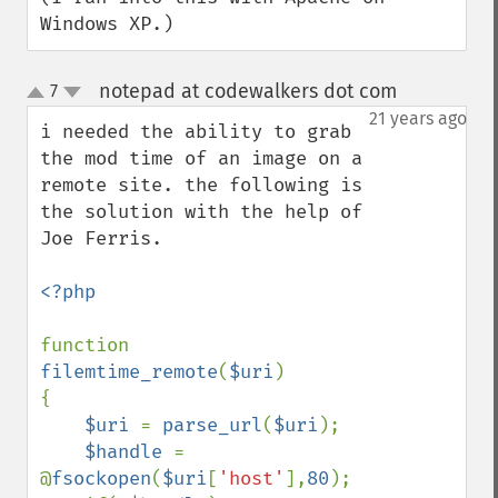
Windows XP.)
notepad at codewalkers dot com
7
¶
up
down
21 years ago
i needed the ability to grab 
the mod time of an image on a 
remote site. the following is 
the solution with the help of 
Joe Ferris.

<?php

function 
filemtime_remote
(
$uri
)

{

$uri 
= 
parse_url
(
$uri
);

$handle 
= 
@
fsockopen
(
$uri
[
'host'
],
80
);
