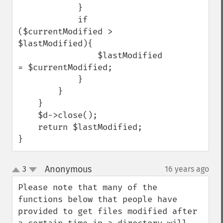
            }

            if 
($currentModified > 
$lastModified){

                $lastModified 
= $currentModified;

            }

        }

    }

    $d->close();

    return $lastModified;

}
Anonymous
3
16 years ago
¶
up
down
Please note that many of the 
functions below that people have 
provided to get files modified after 