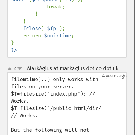
            break;

        }

    }

fclose
( 
$fp 
);

    return 
$unixtime
;

?>
MarkAgius at markagius dot co dot uk
2
¶
up
down
4 years ago
filemtime(..) only works with 
files on your server.

$T=filesize("index.php"); // 
Works.

$T=filesize("/public_html/dir/index.php");
// Works.

But the following will not 