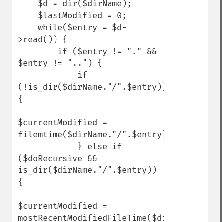
    $d = dir($dirName);

    $lastModified = 0;

    while($entry = $d-
>read()) {

        if ($entry != "." && 
$entry != "..") {

            if 
(!is_dir($dirName."/".$entry)) 
{

$currentModified = 
filemtime($dirName."/".$entry);

            } else if 
($doRecursive && 
is_dir($dirName."/".$entry)) 
{

$currentModified = 
mostRecentModifiedFileTime($dirName."/".$