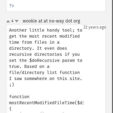
?>
wookie at at no-way dot org
4
¶
up
down
22 years ago
Another little handy tool; to 
get the most recent modified 
time from files in a 
directory. It even does 
recursive directories if you 
set the $doRecursive param to 
true. Based on a 
file/directory list function 
I saw somewhere on this site. 
;)

function 
mostRecentModifiedFileTime($dirName,$doRec
{
