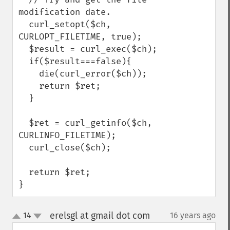
modification date.

  curl_setopt($ch, 
CURLOPT_FILETIME, true);

  $result = curl_exec($ch);

  if($result===false){

    die(curl_error($ch)); 

    return $ret;

  }

  $ret = curl_getinfo($ch, 
CURLINFO_FILETIME);

  curl_close($ch);

  return $ret;

}
erelsgl at gmail dot com
14
16 years ago
¶
up
down