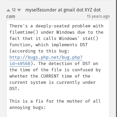
myselfasunder at gmail dot XYZ dot
12
up
down
com
15 years ago
¶
There's a deeply-seated problem with 
filemtime() under Windows due to the 
fact that it calls Windows' stat() 
function, which implements DST 
(according to this bug: 
http://bugs.php.net/bug.php?
id=40568
). The detection of DST on 
the time of the file is confused by 
whether the CURRENT time of the 
current system is currently under 
DST.

This is a fix for the mother of all 
annoying bugs:
