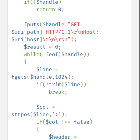
    if(!
$handle
)

        return 
0
;

fputs
(
$handle
,
"GET 
$uri
[
path
]
 HTTP/1.1\r\nHost: 
$uri
[
host
]
\r\n\r\n"
);

$result 
= 
0
;

    while(!
feof
(
$handle
))

    {

$line 
= 
fgets
(
$handle
,
1024
);

        if(!
trim
(
$line
))

            break;

$col 
= 
strpos
(
$line
,
':'
);

        if(
$col 
!== 
false
)

        {

$header 
= 