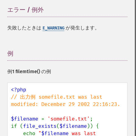
エラー / 例外
¶
失敗したときは
が発生します。
E_WARNING
例
¶
例1
filemtime()
の例
// 出力例 somefile.txt was last 
modified: December 29 2002 22:16:23.

$filename 
= 
'somefile.txt'
;

if (
file_exists
(
$filename
)) {

    echo 
"
$filename
 was last 