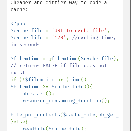
Cheaper and dirtier way to code a 
cache:

<?php

$cache_file 
= 
'URI to cache file'
$cache_life 
= 
'120'
; 
//caching time, 
in seconds

$filemtime 
= @
filemtime
(
$cache_file
);  
// returns FALSE if file does not 
if (!
$filemtime 
or (
time
() - 
$filemtime 
>= 
$cache_life
)){

ob_start
();

resource_consuming_function
();

file_put_contents
(
$cache_file
,
ob_get_flus
}else{

readfile
(
$cache_file
);
