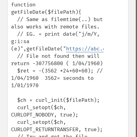
function 
getFileDate($filePath){

  // Same as filemtime(..) but 
also works with remote files.

  // EG. = print date("j/m/Y, 
g:i:sa 
(e)",getFileDate("
https://abc.com/file.jp
  // File not found then will 
return -307756800 ( 1/04/1960)

  $ret = -(3562 *24*60*60); //  
1/04/1960  3562= seconds to 
1/01/1970

  $ch = curl_init($filePath);

  curl_setopt($ch, 
CURLOPT_NOBODY, true);

  curl_setopt($ch, 
CURLOPT_RETURNTRANSFER, true);

  // Try and get the file 