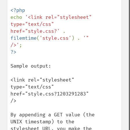
echo 
'<link rel="stylesheet" 
type="text/css" 
href="style.css?' 
. 
filemtime
(
'style.css'
) . 
'" 
/>'
Sample output:

<link rel="stylesheet" 
type="text/css" 
href="style.css?1203291283" 
/>

By appending a GET value (the 
UNIX timestamp) to the 
stylesheet URL, you make the 