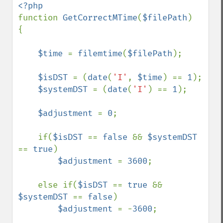
function 
GetCorrectMTime
(
$filePath
)

{

$time 
= 
filemtime
(
$filePath
);

$isDST 
= (
date
(
'I'
, 
$time
) == 
1
);

$systemDST 
= (
date
(
'I'
) == 
1
);

$adjustment 
= 
0
;

    if(
$isDST 
== 
false 
&& 
$systemDST 
== 
true
)

$adjustment 
= 
3600
;

    else if(
$isDST 
== 
true 
&& 
$systemDST 
== 
false
)

$adjustment 
= -
3600
;
