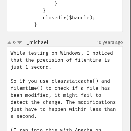
               } 

           }

           closedir($handle); 

        }
_michael
6
16 years ago
¶
up
down
While testing on Windows, I noticed 
that the precision of filemtime is 
just 1 second.

So if you use clearstatcache() and 
filemtime() to check if a file has 
been modified, it might fail to 
detect the change. The modifications 
just have to happen within less than 
a second.

(I ran into this with Apache on 