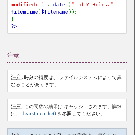
modified: " 
. 
date 
(
"F d Y H:i:s."
, 
filemtime
(
$filename
));

?>
注意
¶
注意
:
時刻の精度は、 ファイルシステムによって異
なることがあります。
注意
:
この関数の結果は キャッシュされます。詳細
は、
clearstatcache()
を参照してください。