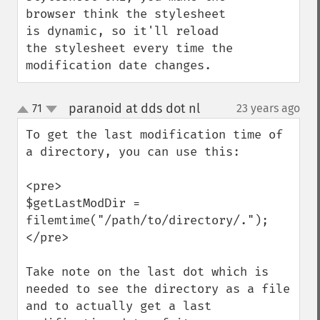
browser think the stylesheet 
is dynamic, so it'll reload 
the stylesheet every time the 
modification date changes.
paranoid at dds dot nl
71
23 years ago
¶
up
down
To get the last modification time of 
a directory, you can use this:

<pre>

$getLastModDir = 
filemtime("/path/to/directory/.");

</pre>

Take note on the last dot which is 
needed to see the directory as a file 
and to actually get a last 