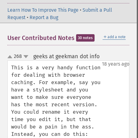
Learn How To Improve This Page
•
Submit a Pull
Request
•
Report a Bug
＋
User Contributed Notes
add a note
30 notes
geeks at geekman dot info
268
¶
up
down
18 years ago
This is a very handy function 
for dealing with browser 
caching. For example, say you 
have a stylesheet and you 
want to make sure everyone 
has the most recent version. 
You could rename it every 
time you edit it, but that 
would be a pain in the ass. 
Instead, you can do this:
