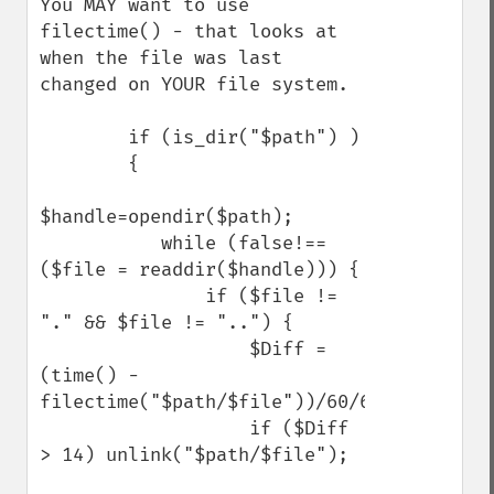
You MAY want to use 
filectime() - that looks at 
when the file was last 
changed on YOUR file system.

        if (is_dir("$path") ) 

        { 

$handle=opendir($path); 

           while (false!==
($file = readdir($handle))) { 

               if ($file != 
"." && $file != "..") {  

                   $Diff = 
(time() - 
filectime("$path/$file"))/60/60/24;

                   if ($Diff 
> 14) unlink("$path/$file");
