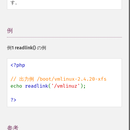
す。
例
¶
例1
readlink()
の例
<?php

echo 
readlink
(
'/vmlinuz'
);

?>
参考
¶