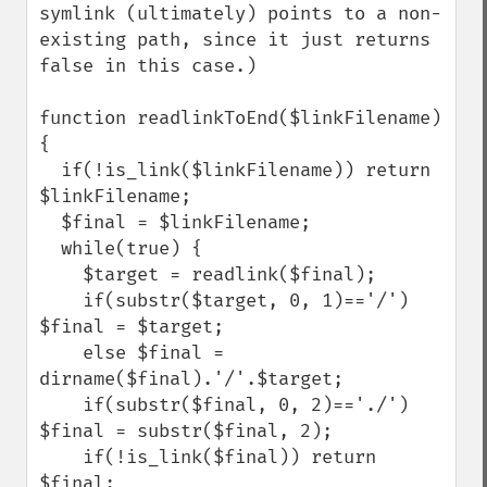
symlink (ultimately) points to a non-
existing path, since it just returns 
false in this case.)

function readlinkToEnd($linkFilename) 
{

  if(!is_link($linkFilename)) return 
$linkFilename;

  $final = $linkFilename;

  while(true) {

    $target = readlink($final);

    if(substr($target, 0, 1)=='/') 
$final = $target;

    else $final = 
dirname($final).'/'.$target;

    if(substr($final, 0, 2)=='./') 
$final = substr($final, 2);

    if(!is_link($final)) return 
$final;
