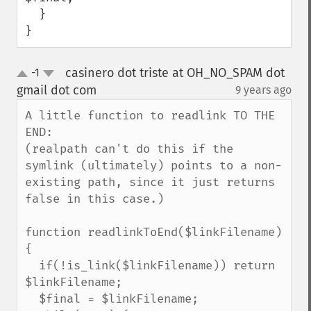
  }

}
casinero dot triste at OH_NO_SPAM dot
-1
up
down
gmail dot com
9 years ago
¶
A little function to readlink TO THE 
END:

(realpath can't do this if the 
symlink (ultimately) points to a non-
existing path, since it just returns 
false in this case.)

function readlinkToEnd($linkFilename) 
{

  if(!is_link($linkFilename)) return 
$linkFilename;

  $final = $linkFilename;
