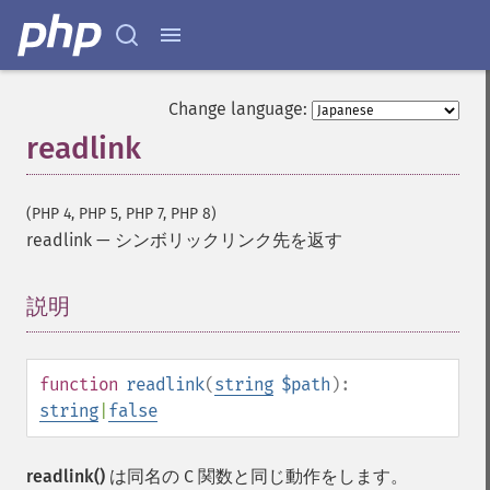
Change language:
readlink
(PHP 4, PHP 5, PHP 7, PHP 8)
readlink
—
シンボリックリンク先を返す
説明
¶
function
readlink
(
string
$path
):
string
|
false
readlink()
は同名の C 関数と同じ動作をします。