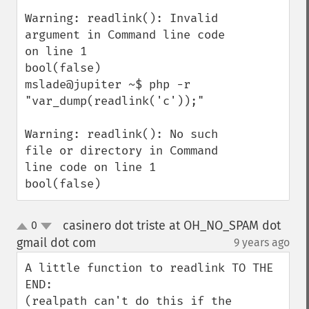
Warning: readlink(): Invalid 
argument in Command line code 
on line 1

bool(false)

mslade@jupiter ~$ php -r 
"var_dump(readlink('c'));"

Warning: readlink(): No such 
file or directory in Command 
line code on line 1

bool(false)
casinero dot triste at OH_NO_SPAM dot
0
up
down
gmail dot com
9 years ago
¶
A little function to readlink TO THE 
END:

(realpath can't do this if the 