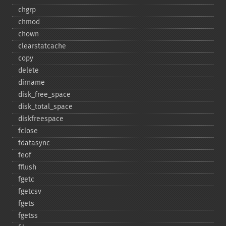
chgrp
chmod
chown
clearstatcache
copy
delete
dirname
disk_​free_​space
disk_​total_​space
diskfreespace
fclose
fdatasync
feof
fflush
fgetc
fgetcsv
fgets
fgetss