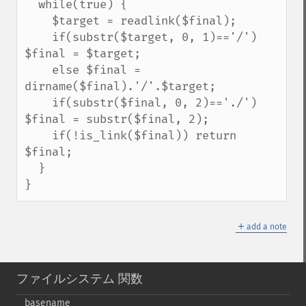
  while(true) {

    $target = readlink($final);

    if(substr($target, 0, 1)=='/') 
$final = $target;

    else $final = 
dirname($final).'/'.$target;

    if(substr($final, 0, 2)=='./') 
$final = substr($final, 2);

    if(!is_link($final)) return 
$final;

  }

}
＋
add a note
ファイルシステム 関数
basename