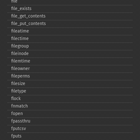
file
file_​exists
file_​get_​contents
file_​put_​contents
fileatime
filectime
filegroup
fileinode
filemtime
fileowner
fileperms
filesize
filetype
flock
fnmatch
fopen
fpassthru
fputcsv
fputs