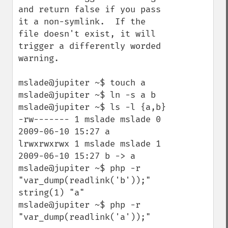
and return false if you pass 
it a non-symlink.  If the 
file doesn't exist, it will 
trigger a differently worded 
warning.

mslade@jupiter ~$ touch a

mslade@jupiter ~$ ln -s a b

mslade@jupiter ~$ ls -l {a,b}

-rw------- 1 mslade mslade 0 
2009-06-10 15:27 a

lrwxrwxrwx 1 mslade mslade 1 
2009-06-10 15:27 b -> a

mslade@jupiter ~$ php -r 
"var_dump(readlink('b'));"

string(1) "a"

mslade@jupiter ~$ php -r 
"var_dump(readlink('a'));"
