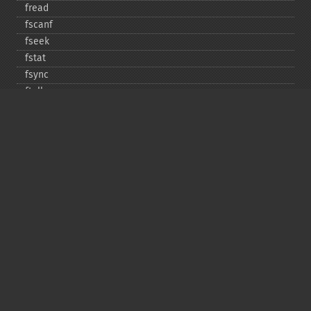
fread
fscanf
fseek
fstat
fsync
ftell
ftruncate
fwrite
glob
is_​dir
is_​executable
is_​file
is_​link
is_​readable
is_​uploaded_​file
is_​writable
is_​writeable
lchgrp
lchown