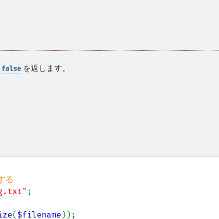
に
を返します。
false
g.txt"
ize
(
$filename