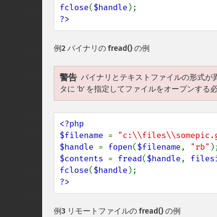
fclose
(
$handle
?>
例2 バイナリの
fread()
の例
警告
バイナリとテキストファイルの形式が異なる
タに 'b' を指定してファイルをオープンす
<?php

$filename 
= 
"c:\\files\\somepic.
$handle 
= 
fopen
(
$filename
, 
"rb"
$contents 
= 
fread
(
$handle
, 
files
fclose
(
$handle
?>
例3 リモートファイルの
fread()
の例