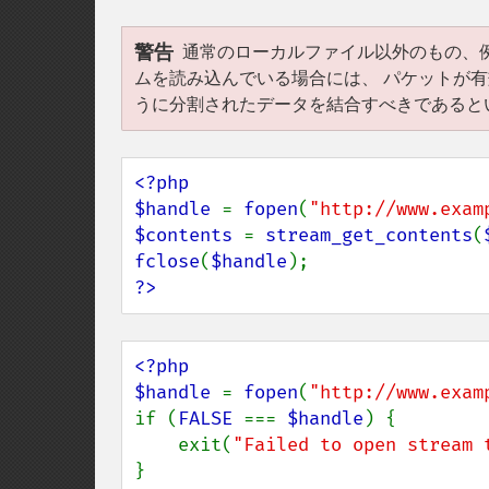
警告
通常のローカルファイル以外のもの、
ムを読み込んでいる場合には、 パケットが
うに分割されたデータを結合すべきであると
<?php

$handle 
= 
fopen
(
"http://www.exam
$contents 
= 
stream_get_contents
(
fclose
(
$handle
?>
<?php

$handle 
= 
fopen
(
"http://www.exam
if (
FALSE 
=== 
$handle
) {

    exit(
"Failed to open stream 
}
