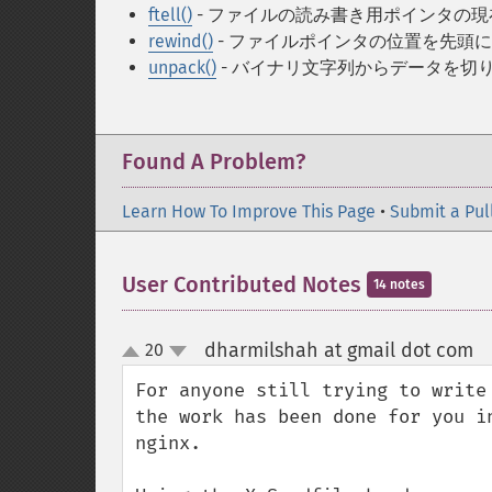
ftell()
- ファイルの読み書き用ポインタの
rewind()
- ファイルポインタの位置を先頭
unpack()
- バイナリ文字列からデータを切
Found A Problem?
Learn How To Improve This Page
•
Submit a Pul
User Contributed Notes
14 notes
dharmilshah at gmail dot com
20
¶
up
down
For anyone still trying to write
the work has been done for you i
nginx.
