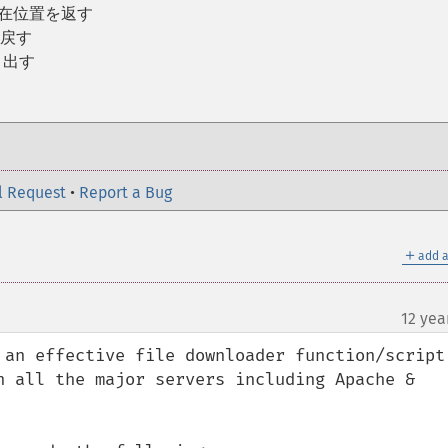
現在位置を返す
に戻す
り出す
l Request
•
Report a Bug
＋
add a
12 yea
 an effective file downloader function/script,
n all the major servers including Apache & 