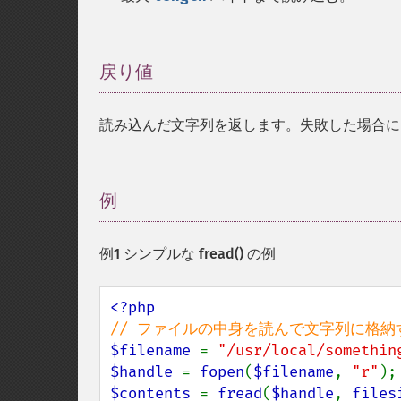
戻り値
¶
読み込んだ文字列を返します。失敗した場合
例
¶
例1 シンプルな
fread()
の例
$filename 
= 
"/usr/local/somethin
$handle 
= 
fopen
(
$filename
, 
"r"
$contents 
= 
fread
(
$handle
, 
files