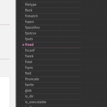
filetype
flock
fnmatch
fopen
fpassthru
fputcsv
fputs
fread
fscanf
fseek
fstat
fsync
ftell
ftruncate
fwrite
glob
is_​dir
is_​executable