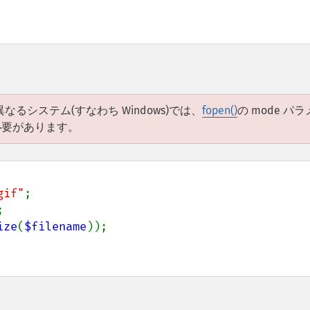
システム(すなわち Windows)では、
fopen()
の mode パ
る必要があります。
gif"
ize
(
$filename