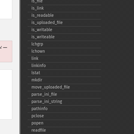
is_​file
is_​link
is_​readable
is_​uploaded_​file
is_​writable
is_​writeable
lchgrp
ラメー
lchown
link
linkinfo
lstat
mkdir
move_​uploaded_​file
parse_​ini_​file
parse_​ini_​string
pathinfo
pclose
popen
readfile