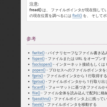
注意
:
fread()
は、 ファイルポインタが現在指して
の現在位置を調べるには
ftell()
を、 そして
参考
¶
fwrite()
- バイナリセーフなファイル書き込
fopen()
- ファイルまたは URL をオープンす
fsockopen()
- インターネット接続もしくは 
popen()
- プロセスへのファイルポインタ
fgets()
- ファイルポインタから 1 行取得す
fgetss()
- ファイルポインタから 1 行取り出
fscanf()
- フォーマットに基づきファイル
file()
- ファイル全体を読み込んで配列に格
fpassthru()
- ファイルポインタ上に残って
fseek()
- ファイルポインタを移動する