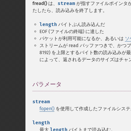
fread()
は、
stream
が指すファイルポインタ
たしたら、読み込みを終了します。
length
バイトぶん読み込んだ
EOF (ファイルの終端) に達した
パケットが利用可能になるか、あるいは
ソ
ストリームが read バッファつきで、か
8192) を上限とするバイト数の読み込み
によって、返されるデータのサイズはチャ
パラメータ
¶
stream
fopen()
を使用して作成したファイルシステ
length
最大
length
バイトまで読み込む。