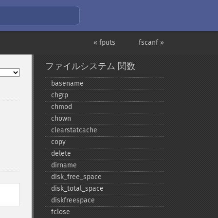
« fputs
fscanf »
ファイルシステム 関数
basename
chgrp
chmod
chown
clearstatcache
copy
delete
dirname
disk_​free_​space
disk_​total_​space
diskfreespace
fclose