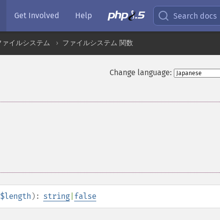
Get Involved
Help
Search docs
ファイルシステム
ファイルシステム 関数
Change language:
$length
):
string
|
false