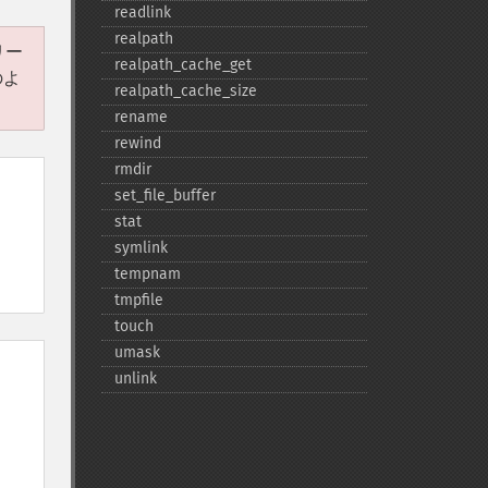
readlink
realpath
リー
realpath_​cache_​get
のよ
realpath_​cache_​size
rename
rewind
rmdir
set_​file_​buffer
stat
symlink
tempnam
tmpfile
touch
umask
unlink