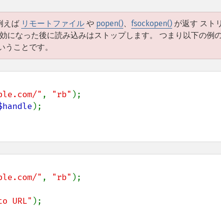
例えば
リモートファイル
や
popen()
、
fsockopen()
が返す スト
有効になった後に読み込みはストップします。 つまり以下の例
いうことです。
ple.com/"
, 
"rb"
$handle
ple.com/"
, 
"rb"
);

to URL"
);
