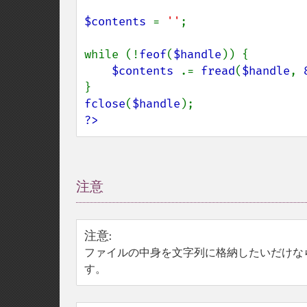
$contents 
= 
''
;

while (!
feof
(
$handle
)) {

$contents 
.= 
fread
(
$handle
, 
fclose
(
$handle
?>
注意
¶
注意
:
ファイルの中身を文字列に格納したいだけな
す。