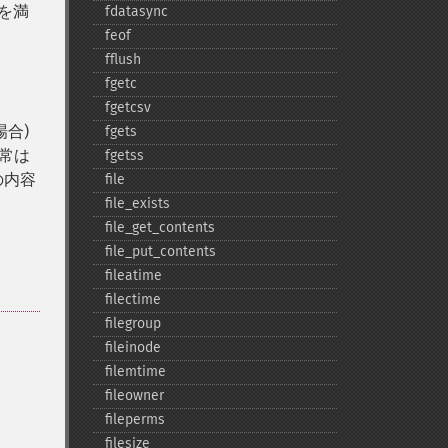
を満
fdatasync
feof
fflush
fgetc
fgetcsv
合)
fgets
通常は
fgetss
の内容
file
file_​exists
file_​get_​contents
file_​put_​contents
fileatime
filectime
filegroup
fileinode
filemtime
fileowner
fileperms
filesize