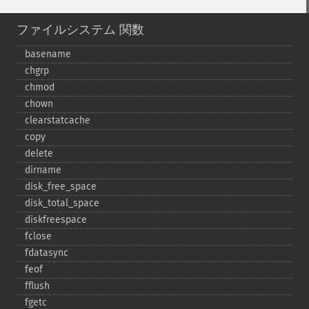
ファイルシステム 関数
basename
chgrp
chmod
chown
clearstatcache
copy
delete
dirname
disk_​free_​space
disk_​total_​space
diskfreespace
fclose
fdatasync
feof
fflush
fgetc