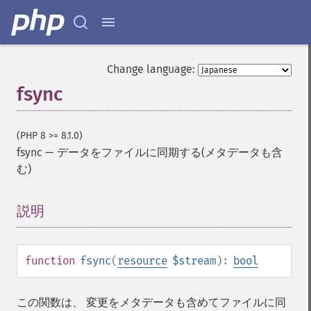
Change language:
fsync
(PHP 8 >= 8.1.0)
fsync
—
データをファイルに同期する(メタデータも含
む)
説明
¶
function
fsync
(
resource
$stream
):
bool
この関数は、 変更をメタデータも含めてファイルに同