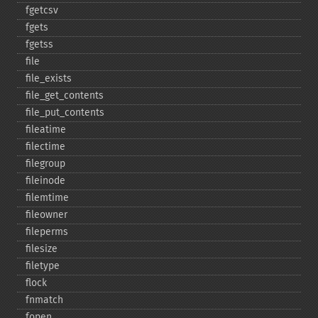
fgetcsv
fgets
fgetss
file
file_​exists
file_​get_​contents
file_​put_​contents
fileatime
filectime
filegroup
fileinode
filemtime
fileowner
fileperms
filesize
filetype
flock
fnmatch
fopen