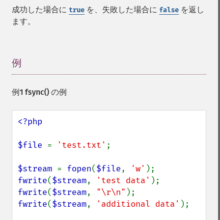
成功した場合に
を、失敗した場合に
を返し
true
false
ます。
例
¶
例1
fsync()
の例
<?php

$file 
= 
'test.txt'
;

$stream 
= 
fopen
(
$file
, 
'w'
fwrite
(
$stream
, 
'test data'
fwrite
(
$stream
, 
"\r\n"
fwrite
(
$stream
, 
'additional data'
);
