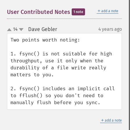
＋
User Contributed Notes
add a note
1 note
Dave Gebler
14
4 years ago
¶
up
down
Two points worth noting:

1. fsync() is not suitable for high 
throughput, use it only when the 
durability of a file write really 
matters to you.

2. fsync() includes an implicit call 
to fflush() so you don't need to 
manually flush before you sync.
＋
add a note