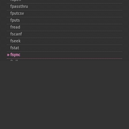
fpassthru
fputcsv
fputs
fread
fscanf
fseek
fstat
fsync
ftell
ftruncate
fwrite
glob
is_​dir
is_​executable
is_​file
is_​link
is_​readable
is_​uploaded_​file