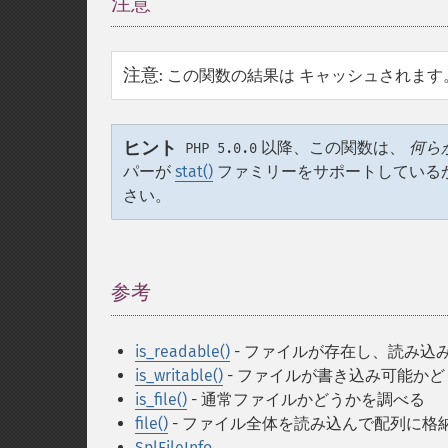
注意
¶
注意
:
この関数の結果は キャッシュされます
ヒント
以降、この関数は、
何ら
PHP 5.0.0
パーが
stat()
ファミリーをサポートしている
さい。
参考
¶
is_readable()
- ファイルが存在し、読み込
is_writable()
- ファイルが書き込み可能か
is_file()
- 通常ファイルかどうかを調べる
file()
- ファイル全体を読み込んで配列に格
SplFileInfo