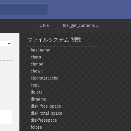
« file
file_get_contents »
ファイルシステム 関数
basename
chgrp
chmod
chown
clearstatcache
copy
delete
dirname
disk_​free_​space
disk_​total_​space
diskfreespace
fclose