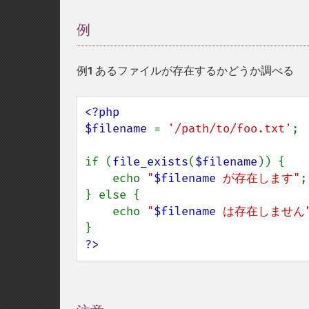
例
¶
例1 あるファイルが存在するかどうか調べる
<?php

$filename 
= 
'/path/to/foo.txt'
;

if (
file_exists
(
$filename
)) {

    echo 
"
$filename
 が存在します"
;

} else {

    echo 
"
$filename
 は存在しません
?>