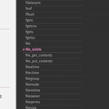
fdatasync
feof
fflush
fgetc
fgetcsv
fgets
fgetss
file
file_​exists
file_​get_​contents
file_​put_​contents
fileatime
filectime
filegroup
fileinode
filemtime
ま
fileowner
fileperms
filesize