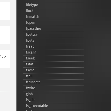
filetype
flock
fnmatch
fopen
fpassthru
fputcsv
fputs
fread
fscanf
イル
fseek
fstat
fsync
ftell
ftruncate
fwrite
glob
is_​dir
is_​executable