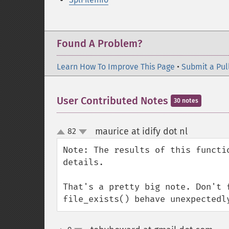
Found A Problem?
Learn How To Improve This Page
•
Submit a Pul
User Contributed Notes
30 notes
maurice at idify dot nl
82
¶
up
down
Note: The results of this functi
details.

That's a pretty big note. Don't 
file_exists() behave unexpectedl