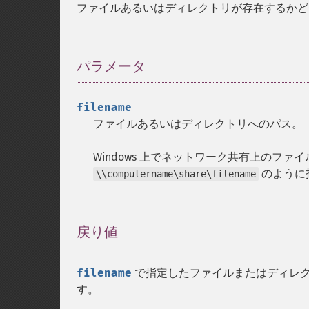
ファイルあるいはディレクトリが存在するかど
パラメータ
¶
filename
ファイルあるいはディレクトリへのパス。
Windows 上でネットワーク共有上のファ
のように
\\computername\share\filename
戻り値
¶
filename
で指定したファイルまたはディレ
す。