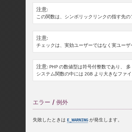
注意
:
この関数は、シンボリックリンクの指す先の
注意
:
チェックは、実効ユーザーではなく実ユーザーの 
注意
:
PHP の数値型は符号付整数であり、 
システム関数の中には 2GB より大きなフ
エラー / 例外
¶
失敗したときは
が発生します。
E_WARNING