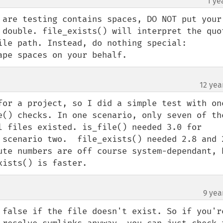
1 ye
 are testing contains spaces, DO NOT put your 
 double. file_exists() will interpret the quot
le path. Instead, do nothing special:  
ape spaces on your behalf.
12 yea
for a project, so I did a simple test with one
e() checks. In one scenario, only seven of the
l files existed. is_file() needed 3.0 for 
 scenario two.  file_exists() needed 2.8 and 2
ute numbers are off course system-dependant, b
xists() is faster.
9 yea
 false if the file doesn't exist. So if you're