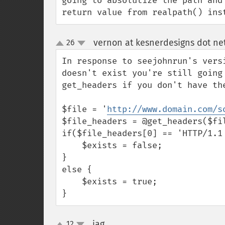
going to absolutize the path and
return value from realpath() ins
vernon at kesnerdesigns dot ne
26
up
down
In response to seejohnrun's vers
doesn't exist you're still going
get_headers if you don't have the
$file = '
http://www.domain.com/s
$file_headers = @get_headers($fil
if($file_headers[0] == 'HTTP/1.1 
    $exists = false;

}

else {

    $exists = true;

}
jag
12
¶