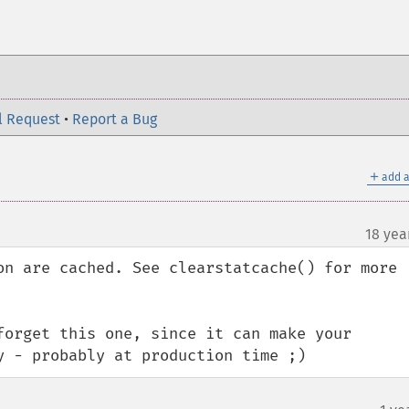
l Request
•
Report a Bug
＋
add a
18 yea
on are cached. See clearstatcache() for more 
forget this one, since it can make your 
y - probably at production time ;)