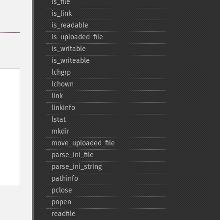
is_​file
is_​link
is_​readable
is_​uploaded_​file
is_​writable
is_​writeable
lchgrp
lchown
link
linkinfo
lstat
mkdir
move_​uploaded_​file
parse_​ini_​file
parse_​ini_​string
pathinfo
pclose
popen
readfile