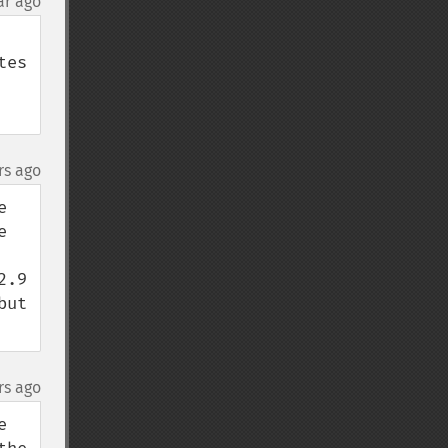
ar ago
es 
rs ago
 
 
.9 
ut 
rs ago
 