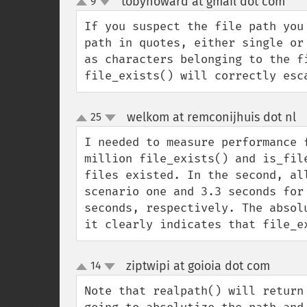
tobyhoward at gmail dot com
9
¶
up
down
If you suspect the file path you
path in quotes, either single or
as characters belonging to the fi
file_exists() will correctly esc
welkom at remconijhuis dot nl
25
¶
up
down
I needed to measure performance 
million file_exists() and is_fil
files existed. In the second, al
scenario one and 3.3 seconds for
seconds, respectively. The absol
it clearly indicates that file_e
ziptwipi at goioia dot com
14
¶
up
down
Note that realpath() will return