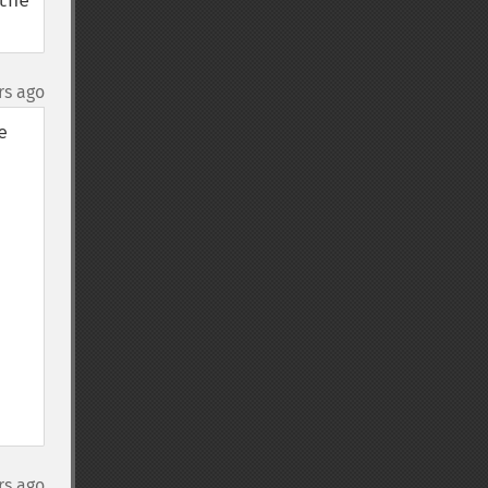
he 
rs ago
 
rs ago