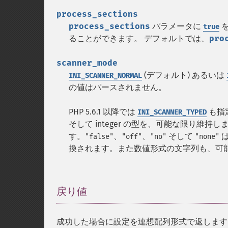
process_sections
process_sections
パラメータに
を
true
ることができます。 デフォルトでは、
pro
scanner_mode
(デフォルト) あるいは
INI_SCANNER_NORMAL
の値はパースされません。
PHP 5.6.1 以降では
も指定
INI_SCANNER_TYPED
そして integer の型を、可能な限り維持し
す。
、
、
そして
"false"
"off"
"no"
"none"
換されます。また数値形式の文字列も、可能な限
戻り値
¶
成功した場合に設定を連想配列形式で返します