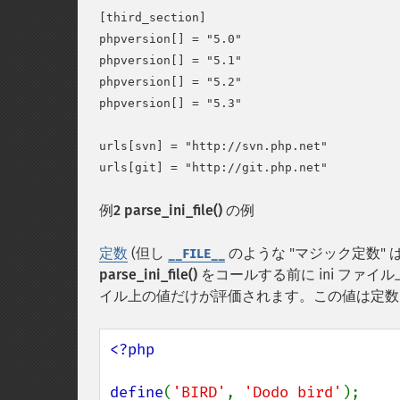
[third_section]

phpversion[] = "5.0"

phpversion[] = "5.1"

phpversion[] = "5.2"

phpversion[] = "5.3"

urls[svn] = "http://svn.php.net"

例2
parse_ini_file()
の例
定数
(但し
のような "マジック定数" 
__FILE__
parse_ini_file()
をコールする前に ini ファイ
イル上の値だけが評価されます。この値は定数
<?php

define
(
'BIRD'
, 
'Dodo bird'
);
