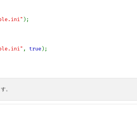
ple.ini"
ple.ini"
, 
true
ます。