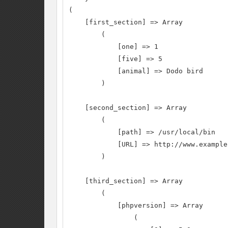
(

    [first_section] => Array

        (

            [one] => 1

            [five] => 5

            [animal] => Dodo bird

        )

    [second_section] => Array

        (

            [path] => /usr/local/bin

            [URL] => http://www.example
        )

    [third_section] => Array

        (

            [phpversion] => Array

                (
