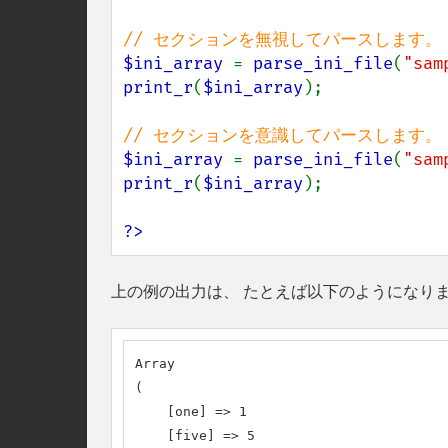
$ini_array 
= 
parse_ini_file
(
"sam
print_r
(
$ini_array
);

$ini_array 
= 
parse_ini_file
(
"sam
print_r
(
$ini_array
);

?>
上の例の出力は、 たとえば以下のようになり
Array

(

    [one] => 1

    [five] => 5
