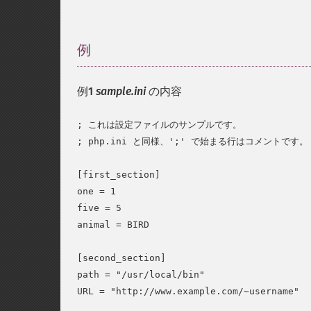
例
¶
例1
sample.ini
の内容
; これは設定ファイルのサンプルです。

; php.ini と同様、';' で始まる行はコメントです。

[first_section]

one = 1

five = 5

animal = BIRD

[second_section]

path = "/usr/local/bin"

URL = "http://www.example.com/~username"
