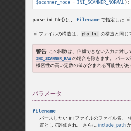
$scanner_mode
=
INI_SCANNER_NORMAL
)
parse_ini_file()
は、
filename
で指定した i
ini ファイルの構造は、
の構造と同じ
php.ini
警告
この関数は、信頼できない入力に対し
の場合を除きます。 パー
INI_SCANNER_RAW
機密性の高い定数の値が含まれる可能性があ
パラメータ
¶
filename
パースしたい ini ファイルのファイル名
置として評価され、 さらに
include_path
か