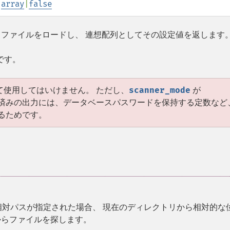
:
array
|
false
ni ファイルをロードし、 連想配列としてその設定値を返します
です。
て使用してはいけません。 ただし、
scanner_mode
が
ス済みの出力には、データベースパスワードを保持する定数など
るためです。
。 相対パスが指定された場合、 現在のディレクトリから相対的な
らファイルを探します。