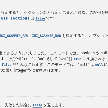
設定すると、セクション名と設定が含まれた多次元の配列を
cess_sections
は
です。
false
。
を指定すると、オプショ
INI_SCANNER_RAW
INI_SCANNER_RAW
できるようになりました。 このモードでは、boolean や null
ます。 文字列
、
そして
は
に変換されま
"true"
"on"
"yes"
true
は
だとみなされます。このモードでは、
は
に
false
"null"
null
り integer 型に変換されます。
。 失敗した場合に
を返します。
false