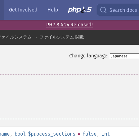
Get Involved
Help
Search docs
PHP 8.4.24 Released!
ファイルシステム
ファイルシステム 関数
Change language:
name
,
bool
$process_sections
=
false
,
int