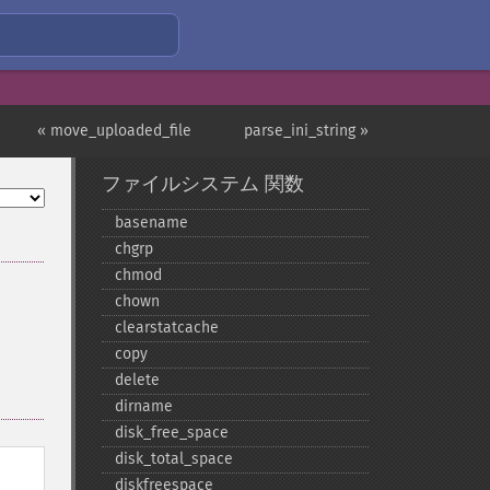
« move_uploaded_file
parse_ini_string »
ファイルシステム 関数
basename
chgrp
chmod
chown
clearstatcache
copy
delete
dirname
disk_​free_​space
disk_​total_​space
diskfreespace