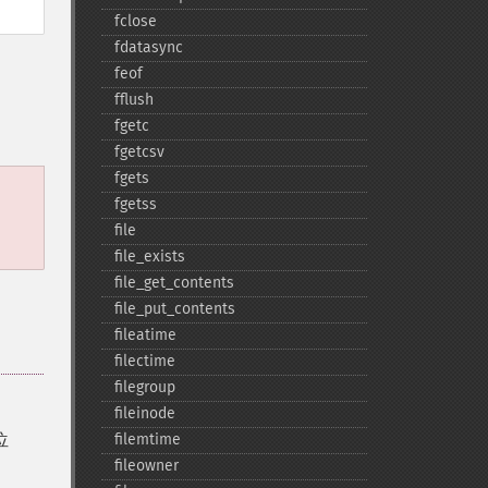
fclose
fdatasync
。
feof
fflush
fgetc
fgetcsv
fgets
fgetss
、
file
file_​exists
file_​get_​contents
file_​put_​contents
fileatime
filectime
filegroup
fileinode
位
filemtime
fileowner