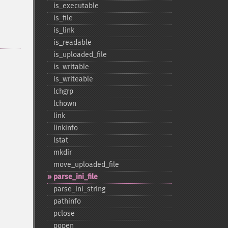
is_​executable
is_​file
is_​link
is_​readable
is_​uploaded_​file
is_​writable
is_​writeable
lchgrp
lchown
link
linkinfo
lstat
mkdir
move_​uploaded_​file
parse_​ini_​file
parse_​ini_​string
pathinfo
pclose
popen