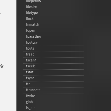
fileperms
filesize
得
filetype
flock
fnmatch
fopen
ン
fpassthru
fputcsv
fputs
fread
fscanf
変
fseek
fstat
fsync
ftell
ftruncate
fwrite
glob
is_​dir