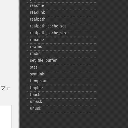
readfile
readlink
realpath
realpath_​cache_​get
realpath_​cache_​size
rename
rewind
rmdir
set_​file_​buffer
stat
symlink
tempnam
 ファ
tmpfile
touch
umask
unlink