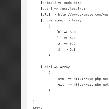
    [animal] => Dodo bird

    [path] => /usr/local/bin

    [URL] => http://www.example.com/~us
    [phpversion] => Array

        (

            [0] => 5.0

            [1] => 5.1

            [2] => 5.2

            [3] => 5.3

        )

    [urls] => Array

        (

            [svn] => http://svn.php.net

            [git] => http://git.php.net

        )

)

Array
