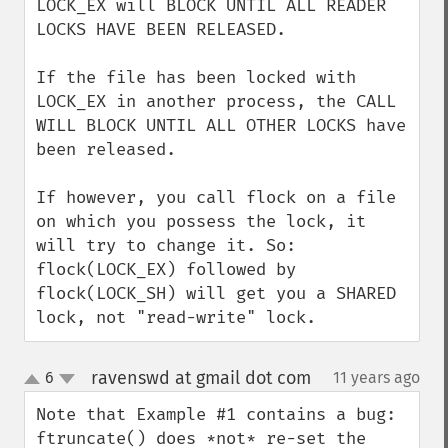
LOCK_EX will BLOCK UNTIL ALL READER 
LOCKS HAVE BEEN RELEASED.

If the file has been locked with 
LOCK_EX in another process, the CALL 
WILL BLOCK UNTIL ALL OTHER LOCKS have 
been released.

If however, you call flock on a file 
on which you possess the lock, it 
will try to change it. So: 
flock(LOCK_EX) followed by 
flock(LOCK_SH) will get you a SHARED 
lock, not "read-write" lock.
ravenswd at gmail dot com
6
11 years ago
¶
up
down
Note that Example #1 contains a bug: 
ftruncate() does *not* re-set the 