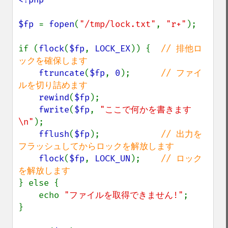
$fp 
= 
fopen
(
"/tmp/lock.txt"
, 
"r+"
);

if (
flock
(
$fp
, 
LOCK_EX
)) {  
// 排他ロ
ックを確保します

ftruncate
(
$fp
, 
0
);      
// ファイ
ルを切り詰めます

rewind
(
$fp
);

fwrite
(
$fp
, 
"ここで何かを書きます
\n"
);

fflush
(
$fp
);            
// 出力を
フラッシュしてからロックを解放します

flock
(
$fp
, 
LOCK_UN
);    
// ロック
} else {

    echo 
"ファイルを取得できません!"
;

}
