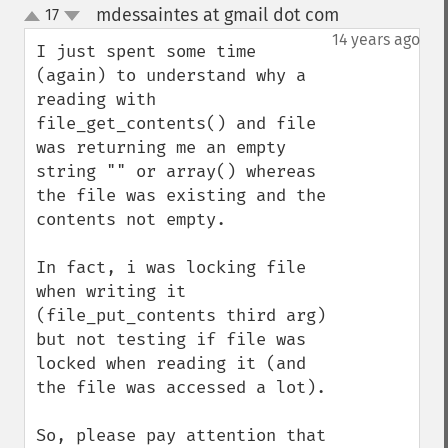
mdessaintes at gmail dot com
17
¶
up
down
14 years ago
I just spent some time 
(again) to understand why a 
reading with 
file_get_contents() and file 
was returning me an empty 
string "" or array() whereas 
the file was existing and the 
contents not empty.

In fact, i was locking file 
when writing it 
(file_put_contents third arg) 
but not testing if file was 
locked when reading it (and 
the file was accessed a lot).

So, please pay attention that 