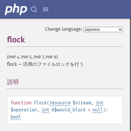
Change language:
flock
(PHP 4, PHP 5, PHP 7, PHP 8)
flock
—
汎用のファイルロックを行う
説明
¶
function
flock
(
resource
$stream
,
int
$operation
,
int
&$would_block
=
null
):
bool