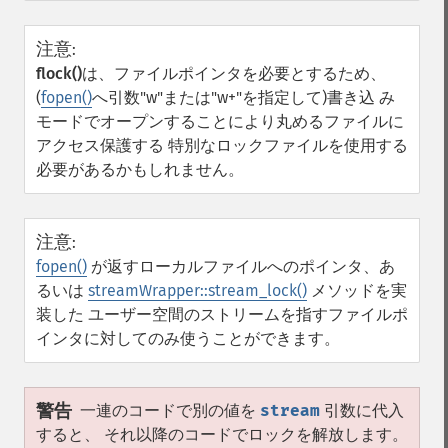
注意
:
flock()
は、ファイルポインタを必要とするため、
(
fopen()
へ引数"w"または"w+"を指定して)書き込 み
モードでオープンすることにより丸めるファイルに
アクセス保護する 特別なロックファイルを使用する
必要があるかもしれません。
注意
:
fopen()
が返すローカルファイルへのポインタ、あ
るいは
streamWrapper::stream_lock()
メソッドを実
装した ユーザー空間のストリームを指すファイルポ
インタに対してのみ使うことができます。
警告
一連のコードで別の値を
stream
引数に代入
すると、 それ以降のコードでロックを解放します。