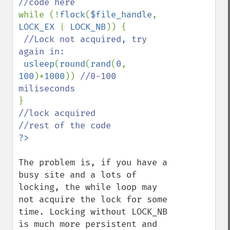
while (!
flock
(
$file_handle
, 
LOCK_EX 
| 
LOCK_NB
)) {

//Lock not acquired, try 
again in:

usleep
(
round
(
rand
(
0
, 
100
)*
1000
)) 
//0-100 
//lock acquired

The problem is, if you have a 
busy site and a lots of 
locking, the while loop may 
not acquire the lock for some 
time. Locking without LOCK_NB 
is much more persistent and 