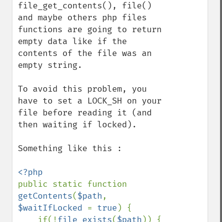
file_get_contents(), file() 
and maybe others php files 
functions are going to return 
empty data like if the 
contents of the file was an 
empty string.

To avoid this problem, you 
have to set a LOCK_SH on your 
file before reading it (and 
then waiting if locked).

Something like this :

public static function 
getContents
(
$path
, 
$waitIfLocked 
= 
true
) {

    if(!
file_exists
(
$path
)) {
