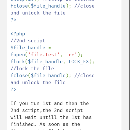
fclose
(
$file_handle
); 
//close 
$file_handle 
= 
fopen
(
'file.test'
, 
'r+'
flock
(
$file_handle
, 
LOCK_EX
); 
fclose
(
$file_handle
); 
//close 
If you run 1st and then the 
2nd script,the 2nd script 
will wait untill the 1st has 
finished. As soon as the 