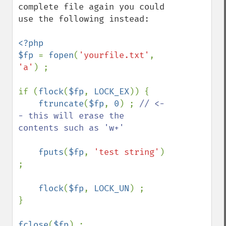
complete file again you could 
use the following instead:

<?php

$fp 
= 
fopen
(
'yourfile.txt'
, 
'a'
) ;

if (
flock
(
$fp
, 
LOCK_EX
)) {

ftruncate
(
$fp
, 
0
) ; 
// <-
- this will erase the 
contents such as 'w+'

fputs
(
$fp
, 
'test string'
) 
;

flock
(
$fp
, 
LOCK_UN
) ;

}

fclose
(
$fp