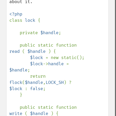
about it.

class 
lock 
{

    private 
$handle
;

    public static function 
read 
( 
$handle 
) {

$lock 
= new static();

$lock
->
handle 
= 
$handle
;

        return 
flock
(
$handle
,
LOCK_SH
) ? 
$lock 
: 
false
;

    }

    public static function 
write 
( 
$handle 
) {
