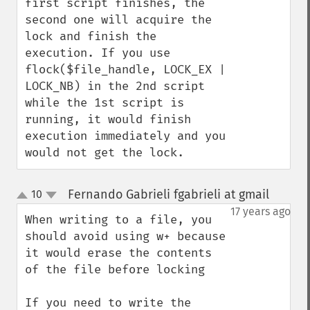
first script finishes, the 
second one will acquire the 
lock and finish the 
execution. If you use 
flock($file_handle, LOCK_EX | 
LOCK_NB) in the 2nd script 
while the 1st script is 
running, it would finish 
execution immediately and you 
would not get the lock.
Fernando Gabrieli fgabrieli at gmail
10
¶
up
down
17 years ago
When writing to a file, you 
should avoid using w+ because 
it would erase the contents 
of the file before locking

If you need to write the 