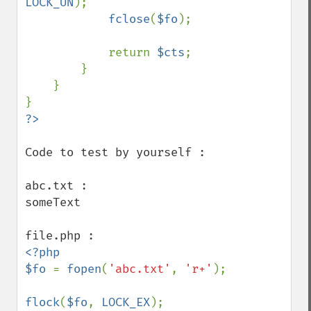
LOCK_UN
);

fclose
(
$fo
);

            return 
$cts
;

        }

    }

Code to test by yourself :

abc.txt :

someText

<?php

$fo 
= 
fopen
(
'abc.txt'
, 
'r+'
);

flock
(
$fo
, 
LOCK_EX