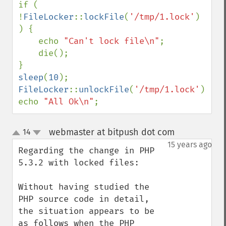
if ( 
!
FileLocker
::
lockFile
(
'/tmp/1.lock'
) 
) {

    echo 
"Can't lock file\n"
;

    die();

sleep
(
10
FileLocker
::
unlockFile
(
'/tmp/1.lock'
);

echo 
"All Ok\n"
;
webmaster at bitpush dot com
14
¶
up
down
15 years ago
Regarding the change in PHP 
5.3.2 with locked files:

Without having studied the 
PHP source code in detail, 
the situation appears to be 
as follows when the PHP 