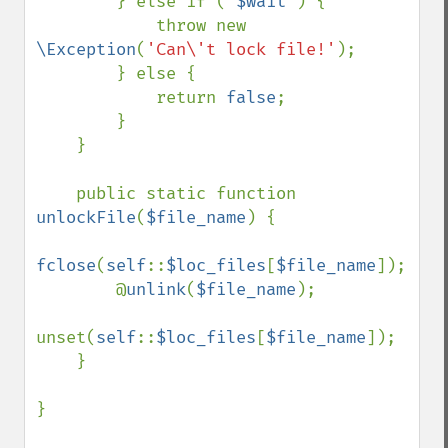
        } else if ( 
$wait 
) {

            throw new 
\Exception
(
'Can\'t lock file!'
);

        } else {

            return 
false
;

        }

    }

    public static function 
unlockFile
(
$file_name
) {

fclose
(
self
::
$loc_files
[
$file_name
]);

        @
unlink
(
$file_name
);

unset(
self
::
$loc_files
[
$file_name
]);

    }

} 
