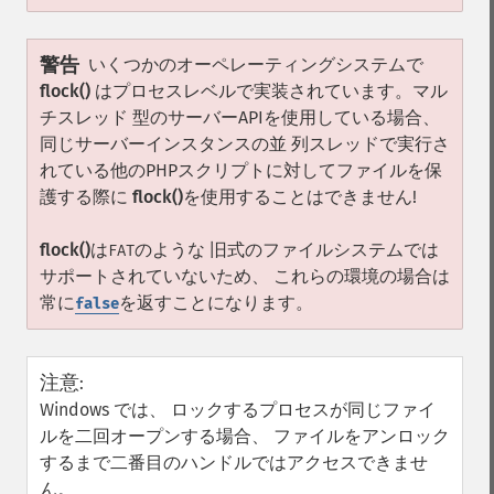
警告
いくつかのオーペレーティングシステムで
flock()
はプロセスレベルで実装されています。マル
チスレッド 型のサーバーAPIを使用している場合、
同じサーバーインスタンスの並 列スレッドで実行さ
れている他のPHPスクリプトに対してファイルを保
護する際に
flock()
を使用することはできません!
flock()
は
のような 旧式のファイルシステムでは
FAT
サポートされていないため、 これらの環境の場合は
常に
を返すことになります。
false
注意
:
Windows では、 ロックするプロセスが同じファイ
ルを二回オープンする場合、 ファイルをアンロック
するまで二番目のハンドルではアクセスできませ
ん。