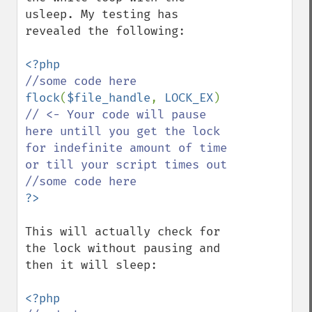
usleep. My testing has 
revealed the following:

flock
(
$file_handle
, 
LOCK_EX
) 
// <- Your code will pause 
here untill you get the lock 
for indefinite amount of time 
or till your script times out

This will actually check for 
the lock without pausing and 
then it will sleep:
