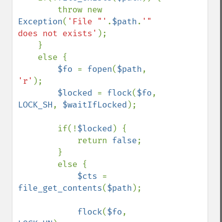
        throw new 
Exception
(
'File "'
.
$path
.
'" 
does not exists'
);

    }

    else {

$fo 
= 
fopen
(
$path
, 
'r'
);

$locked 
= 
flock
(
$fo
, 
LOCK_SH
, 
$waitIfLocked
);

        if(!
$locked
) {

            return 
false
;

        }

        else {

$cts 
= 
file_get_contents
(
$path
);

flock
(
$fo
, 