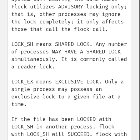
Flock utilizes ADVISORY locking only; 
that is, other processes may ignore 
the lock completely; it only affects 
those that call the flock call.

LOCK_SH means SHARED LOCK. Any number 
of processes MAY HAVE A SHARED LOCK 
simultaneously. It is commonly called 
a reader lock.

LOCK_EX means EXCLUSIVE LOCK. Only a 
single process may possess an 
exclusive lock to a given file at a 
time.

If the file has been LOCKED with 
LOCK_SH in another process, flock 
with LOCK_SH will SUCCEED. flock with 