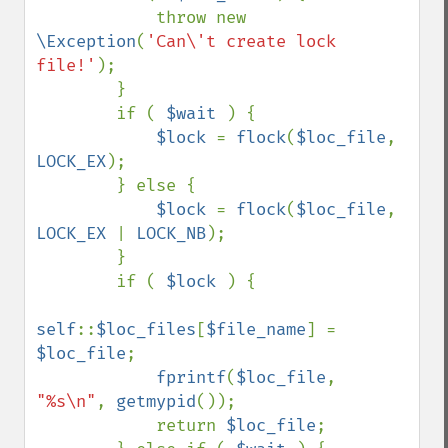
            throw new 
\Exception
(
'Can\'t create lock 
file!'
);

        }

        if ( 
$wait 
) {

$lock 
= 
flock
(
$loc_file
, 
LOCK_EX
);

        } else {

$lock 
= 
flock
(
$loc_file
, 
LOCK_EX 
| 
LOCK_NB
);

        }

        if ( 
$lock 
) {

self
::
$loc_files
[
$file_name
] = 
$loc_file
;

fprintf
(
$loc_file
, 
"%s\n"
, 
getmypid
());

            return 
$loc_file
;
