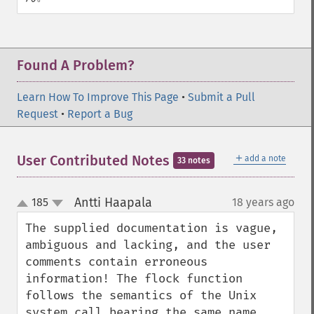
Found A Problem?
Learn How To Improve This Page
•
Submit a Pull
Request
•
Report a Bug
＋
User Contributed Notes
add a note
33 notes
Antti Haapala
185
18 years ago
¶
up
down
The supplied documentation is vague, 
ambiguous and lacking, and the user 
comments contain erroneous 
information! The flock function 
follows the semantics of the Unix 
system call bearing the same name. 