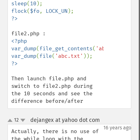
sleep
(
10
flock
(
$fo
, 
LOCK_UN
<?php

var_dump
(
file_get_contents
(
'abc.txt'
var_dump
(
file
(
'abc.txt'
Then launch file.php and 
switch to file2.php during 
the 10 seconds and see the 
difference before/after
dejangex at yahoo dot com
12
¶
up
down
16 years ago
Actually, there is no use of 
the while loop with the 