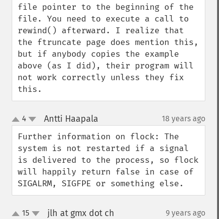
file pointer to the beginning of the 
file. You need to execute a call to 
rewind() afterward. I realize that 
the ftruncate page does mention this, 
but if anybody copies the example 
above (as I did), their program will 
not work correctly unless they fix 
this.
Antti Haapala
4
18 years ago
¶
up
down
Further information on flock: The 
system is not restarted if a signal 
is delivered to the process, so flock 
will happily return false in case of 
SIGALRM, SIGFPE or something else.
jlh at gmx dot ch
15
9 years ago
¶
up