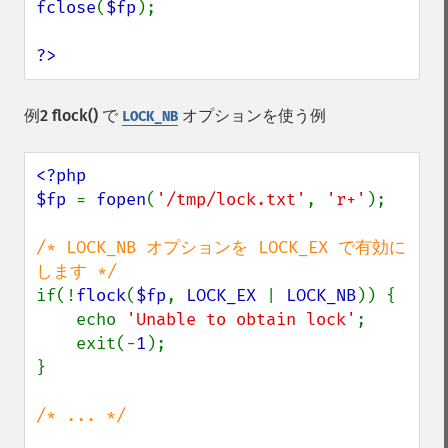
fclose
(
$fp
);

?>
例2
flock()
で
オプションを使う例
LOCK_NB
<?php

$fp 
= 
fopen
(
'/tmp/lock.txt'
, 
'r+'
);

/* LOCK_NB オプションを LOCK_EX で有効に
if(!
flock
(
$fp
, 
LOCK_EX 
| 
LOCK_NB
)) {

    echo 
'Unable to obtain lock'
;

    exit(-
1
);

}

/* ... */
