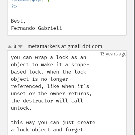
Best,

Fernando Gabrieli
metamarkers at gmail dot com
8
¶
up
down
13 years ago
you can wrap a lock as an 
object to make it a scope-
based lock. when the lock 
object is no longer 
referenced, like when it's 
unset or the owner returns, 
the destructor will call 
unlock.

this way you can just create 
a lock object and forget 