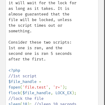
it will wait for the lock for 
as long as it takes. It is 
almose guaranteed that the 
file will be locked, unless 
the script times out or 
something.

Consider these two scripts: 
1st one is ran, and the 
second one is ran 5 seconds 
after the first.

$file_handle 
= 
fopen
(
'file.test'
, 
'r+'
flock
(
$file_handle
, 
LOCK_EX
); 
sleep
(
10
); 