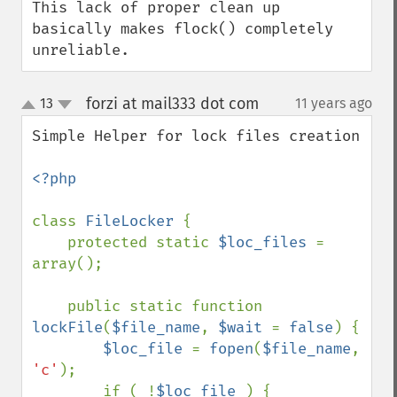
This lack of proper clean up 
basically makes flock() completely 
unreliable.
forzi at mail333 dot com
13
11 years ago
¶
up
down
Simple Helper for lock files creation

<?php

class 
FileLocker 
{

    protected static 
$loc_files 
= 
array();

    public static function 
lockFile
(
$file_name
, 
$wait 
= 
false
) {

$loc_file 
= 
fopen
(
$file_name
, 
'c'
);

        if ( !
$loc_file 
) {
