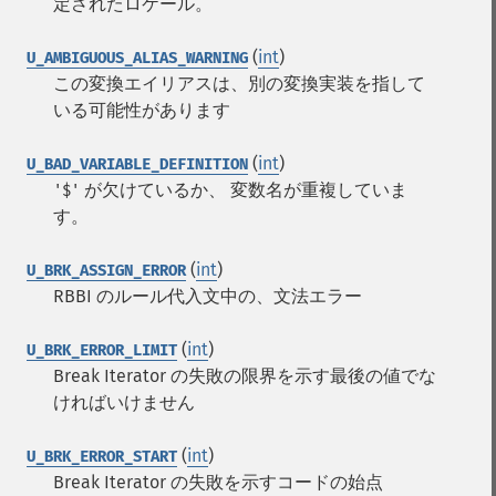
定されたロケール。
(
int
)
U_AMBIGUOUS_ALIAS_WARNING
この変換エイリアスは、別の変換実装を指して
いる可能性があります
(
int
)
U_BAD_VARIABLE_DEFINITION
が欠けているか、 変数名が重複していま
'$'
す。
(
int
)
U_BRK_ASSIGN_ERROR
RBBI のルール代入文中の、文法エラー
(
int
)
U_BRK_ERROR_LIMIT
Break Iterator の失敗の限界を示す最後の値でな
ければいけません
(
int
)
U_BRK_ERROR_START
Break Iterator の失敗を示すコードの始点