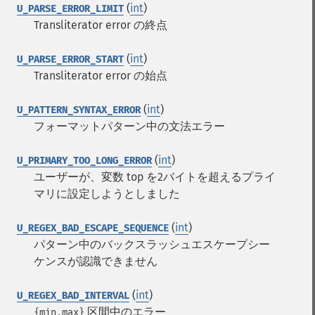
(
int
)
U_PARSE_ERROR_LIMIT
Transliterator error の終点
(
int
)
U_PARSE_ERROR_START
Transliterator error の始点
(
int
)
U_PATTERN_SYNTAX_ERROR
フォーマットパターン中の文法エラー
(
int
)
U_PRIMARY_TOO_LONG_ERROR
ユーザーが、変数 top を2バイトを超えるプライ
マリに設定しようとしました
(
int
)
U_REGEX_BAD_ESCAPE_SEQUENCE
パターン中のバックスラッシュエスケープシー
ケンスが認識できません
(
int
)
U_REGEX_BAD_INTERVAL
区間中のエラー
{min,max}