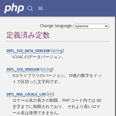
Change language:
定義済み定数
¶
(
string
)
INTL_ICU_DATA_VERSION
ICU4C のデータバージョン。
(
string
)
INTL_ICU_VERSION
ICUライブラリのバージョン。10進の数字をドッ
トで区切った文字列です。
(
int
)
INTL_MAX_LOCALE_LEN
ロケール名の長さの制限。PHP コード内では 80
文字までに制限されており、 それより長いロケ
ール名は使用できません。