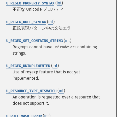
(
int
)
U_REGEX_PROPERTY_SYNTAX
不正な Unicode プロパティ
(
int
)
U_REGEX_RULE_SYNTAX
正規表現パターン中の文法エラー
(
int
)
U_REGEX_SET_CONTAINS_STRING
Regexps cannot have
s containing
UnicodeSet
strings.
(
int
)
U_REGEX_UNIMPLEMENTED
Use of regexp feature that is not yet
implemented.
(
int
)
U_RESOURCE_TYPE_MISMATCH
An operation is requested over a resource that
does not support it.
(
int
)
U_RULE_MASK_ERROR