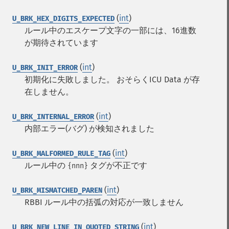
(
int
)
U_BRK_HEX_DIGITS_EXPECTED
ルール中のエスケープ文字の一部には、16進数
が期待されています
(
int
)
U_BRK_INIT_ERROR
初期化に失敗しました。 おそらくICU Data が存
在しません。
(
int
)
U_BRK_INTERNAL_ERROR
内部エラー(バグ) が検知されました
(
int
)
U_BRK_MALFORMED_RULE_TAG
ルール中の
タグが不正です
{nnn}
(
int
)
U_BRK_MISMATCHED_PAREN
RBBI ルール中の括弧の対応が一致しません
(
int
)
U_BRK_NEW_LINE_IN_QUOTED_STRING