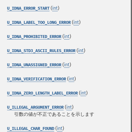
(
int
)
U_IDNA_ERROR_START
(
int
)
U_IDNA_LABEL_TOO_LONG_ERROR
(
int
)
U_IDNA_PROHIBITED_ERROR
(
int
)
U_IDNA_STD3_ASCII_RULES_ERROR
(
int
)
U_IDNA_UNASSIGNED_ERROR
(
int
)
U_IDNA_VERIFICATION_ERROR
(
int
)
U_IDNA_ZERO_LENGTH_LABEL_ERROR
(
int
)
U_ILLEGAL_ARGUMENT_ERROR
引数の値が不正であることを示します
(
int
)
U_ILLEGAL_CHAR_FOUND