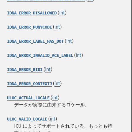
(
int
)
IDNA_ERROR_DISALLOWED
(
int
)
IDNA_ERROR_PUNYCODE
(
int
)
IDNA_ERROR_LABEL_HAS_DOT
(
int
)
IDNA_ERROR_INVALID_ACE_LABEL
(
int
)
IDNA_ERROR_BIDI
(
int
)
IDNA_ERROR_CONTEXTJ
(
int
)
ULOC_ACTUAL_LOCALE
データが実際に由来するロケール。
(
int
)
ULOC_VALID_LOCALE
ICU によってサポートされている、もっとも特