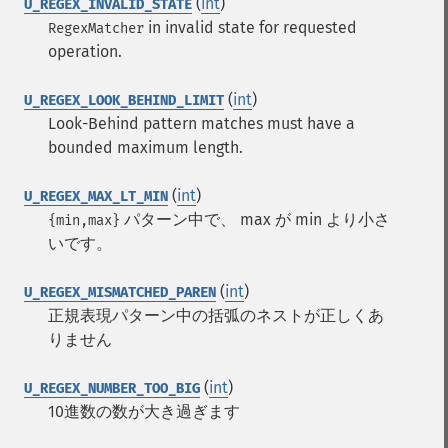
(
int
)
U_REGEX_INVALID_STATE
in invalid state for requested
RegexMatcher
operation.
(
int
)
U_REGEX_LOOK_BEHIND_LIMIT
Look-Behind pattern matches must have a
bounded maximum length.
(
int
)
U_REGEX_MAX_LT_MIN
パターン中で、 max が min より小さ
{min,max}
いです。
(
int
)
U_REGEX_MISMATCHED_PAREN
正規表現パターン中の括弧のネストが正しくあ
りません
(
int
)
U_REGEX_NUMBER_TOO_BIG
10進数の数が大き過ぎます