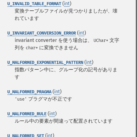
(
int
)
U_INVALID_TABLE_FORMAT
変換テーブルファイルが見つかりましたが、壊
れています
(
int
)
U_INVARIANT_CONVERSION_ERROR
invariant converter を使う場合は、
文字
UChar*
列を
に変換できません
char*
(
int
)
U_MALFORMED_EXPONENTIAL_PATTERN
指数パターン中に、グループ化の記号がありま
す
(
int
)
U_MALFORMED_PRAGMA
プラグマが不正です
'use'
(
int
)
U_MALFORMED_RULE
ルール中の要素が間違って配置されています
(
int
)
U_MALFORMED_SET