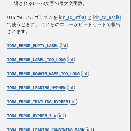
返されるUTF-8文字の最大文字数。
UTS #46 アルゴリズムを
idn_to_utf8()
と
idn_to_ascii()
で使うときに、 これらのエラーがビットセットで報告
されます。
(
int
)
IDNA_ERROR_EMPTY_LABEL
(
int
)
IDNA_ERROR_LABEL_TOO_LONG
(
int
)
IDNA_ERROR_DOMAIN_NAME_TOO_LONG
(
int
)
IDNA_ERROR_LEADING_HYPHEN
(
int
)
IDNA_ERROR_TRAILING_HYPHEN
(
int
)
IDNA_ERROR_HYPHEN_3_4
(
int
)
IDNA_ERROR_LEADING_COMBINING_MARK