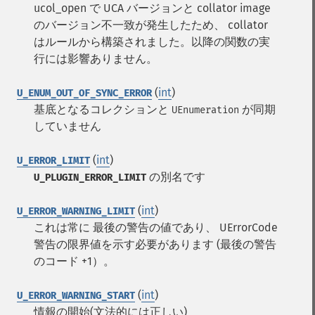
ucol_open で UCA バージョンと collator image
のバージョン不一致が発生したため、 collator
はルールから構築されました。以降の関数の実
行には影響ありません。
(
int
)
U_ENUM_OUT_OF_SYNC_ERROR
基底となるコレクションと
が同期
UEnumeration
していません
(
int
)
U_ERROR_LIMIT
の別名です
U_PLUGIN_ERROR_LIMIT
(
int
)
U_ERROR_WARNING_LIMIT
これは常に 最後の警告の値であり、 UErrorCode
警告の限界値を示す必要があります (最後の警告
のコード +1）。
(
int
)
U_ERROR_WARNING_START
情報の開始(文法的には正しい)