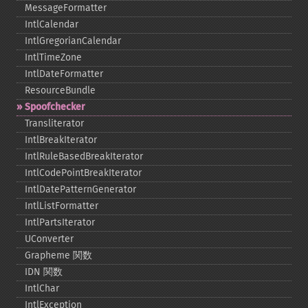
MessageFormatter
IntlCalendar
IntlGregorianCalendar
IntlTimeZone
IntlDateFormatter
ResourceBundle
Spoofchecker
Transliterator
IntlBreakIterator
IntlRuleBasedBreakIterator
IntlCodePointBreakIterator
IntlDatePatternGenerator
IntlListFormatter
IntlPartsIterator
UConverter
Grapheme 関数
IDN 関数
IntlChar
IntlException