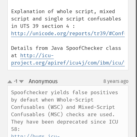
Explanation of whole script, mixed 
script and single script confusables 
in UTS 39 section 4 : 
http://unicode.org/reports/tr39/#Confusab
Details from Java SpoofChecker class 
at 
http://icu-
project.org/apiref/icu4j/com/ibm/icu/text
Anonymous
-1
8 years ago
¶
up
down
Spoofchecker yields false positives 
by defaut when Whole-Script 
Confusables (WSC) and Mixed-Script 
Confusables (MSC) checks are used.

They have been deprecated since ICU 
http://bugs.icu-