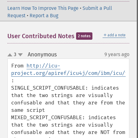
Learn How To Improve This Page
•
Submit a Pull
Request
•
Report a Bug
＋
User Contributed Notes
add a note
2 notes
Anonymous
3
9 years ago
¶
up
down
From 
http://icu-
project.org/apiref/icu4j/com/ibm/icu/text
:

SINGLE_SCRIPT_CONFUSABLE: indicates 
that the two strings are visually 
confusable and that they are from the 
same script

MIXED_SCRIPT_CONFUSABLE: indicates 
that the two strings are visually 
confusable and that they are NOT from 