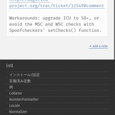
project.org/trac/ticket/12549#comment:10
Workarounds: upgrade ICU to 58+, or 
avoid the MSC and WSC checks with 
Spoofcheckers' setChecks() function.
＋
add a note
intl
インストール/設定
定義済み定数
例
Collator
NumberFormatter
Locale
Normalizer