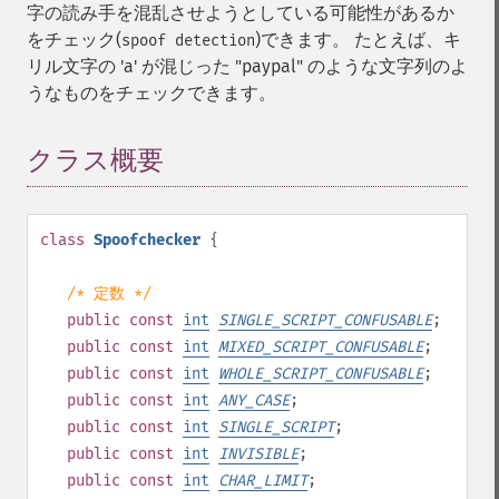
字の読み手を混乱させようとしている可能性があるか
をチェック(
)できます。 たとえば、キ
spoof detection
リル文字の 'а' が混じった "pаypаl" のような文字列のよ
うなものをチェックできます。
クラス概要
¶
class
Spoofchecker
{
/* 定数 */
public
const
int
SINGLE_SCRIPT_CONFUSABLE
;
public
const
int
MIXED_SCRIPT_CONFUSABLE
;
public
const
int
WHOLE_SCRIPT_CONFUSABLE
;
public
const
int
ANY_CASE
;
public
const
int
SINGLE_SCRIPT
;
public
const
int
INVISIBLE
;
public
const
int
CHAR_LIMIT
;