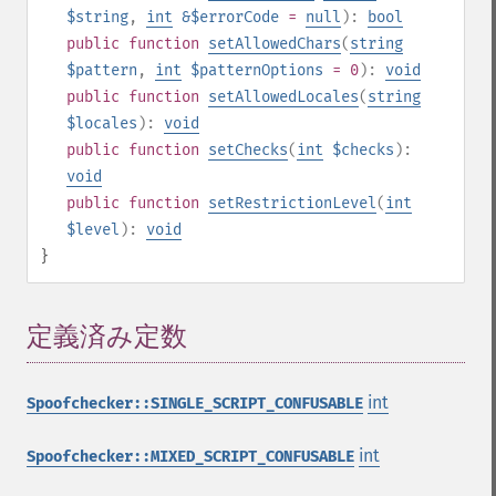
$string
,
int
&$errorCode
=
null
):
bool
public
function
setAllowedChars
(
string
$pattern
,
int
$patternOptions
= 0
):
void
public
function
setAllowedLocales
(
string
$locales
):
void
public
function
setChecks
(
int
$checks
):
void
public
function
setRestrictionLevel
(
int
$level
):
void
}
定義済み定数
¶
int
Spoofchecker::SINGLE_SCRIPT_CONFUSABLE
int
Spoofchecker::MIXED_SCRIPT_CONFUSABLE