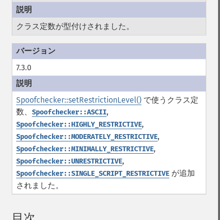
クラス定数が型付けされました。
7.3.0
Spoofchecker::setRestrictionLevel()
で使うクラス定
数、
,
Spoofchecker::ASCII
,
Spoofchecker::HIGHLY_RESTRICTIVE
,
Spoofchecker::MODERATELY_RESTRICTIVE
,
Spoofchecker::MINIMALLY_RESTRICTIVE
,
Spoofchecker::UNRESTRICTIVE
が追加
Spoofchecker::SINGLE_SCRIPT_RESTRICTIVE
されました。
目次
¶