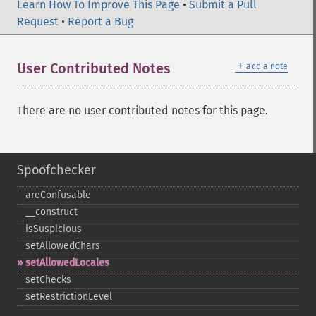
Learn How To Improve This Page
•
Submit a Pull
Request
•
Report a Bug
＋
User Contributed Notes
add a note
There are no user contributed notes for this page.
Spoofchecker
areConfusable
_​_​construct
isSuspicious
setAllowedChars
setAllowedLocales
setChecks
setRestrictionLevel