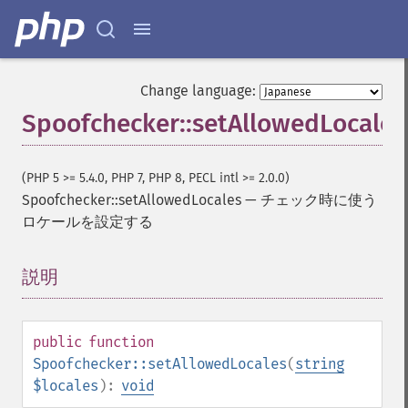
Change language:
Spoofchecker::setAllowedLocales
(PHP 5 >= 5.4.0, PHP 7, PHP 8, PECL intl >= 2.0.0)
Spoofchecker::setAllowedLocales
—
チェック時に使う
ロケールを設定する
説明
¶
public
function
Spoofchecker::setAllowedLocales
(
string
$locales
):
void