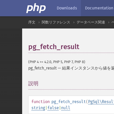
Downloads
Documentation
序文
関数リファレンス
データベース関連
pg_fetch_result
(PHP 4 >= 4.2.0, PHP 5, PHP 7, PHP 8)
pg_fetch_result
—
結果インスタンスから値を
説明
¶
function
pg_fetch_result
(
PgSql\Resul
string
|
false
|
null