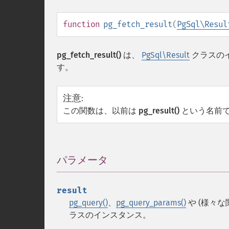
function
pg_fetch_result
(
PgSql\Resul
pg_fetch_result()
は、
PgSql\Result
クラスの
す。
注意
:
この関数は、以前は
pg_result()
という名前
パラメータ
¶
result
pg_query()
、
pg_query_params()
や (様々
ラスのインスタンス。