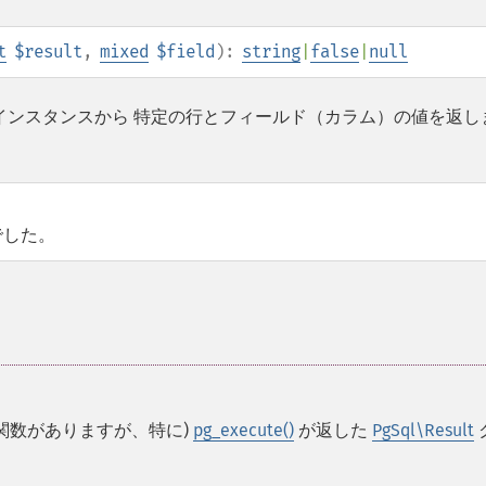
t
$result
,
mixed
$field
):
string
|
false
|
null
インスタンスから 特定の行とフィールド（カラム）の値を返し
でした。
な関数がありますが、特に)
pg_execute()
が返した
PgSql\Result