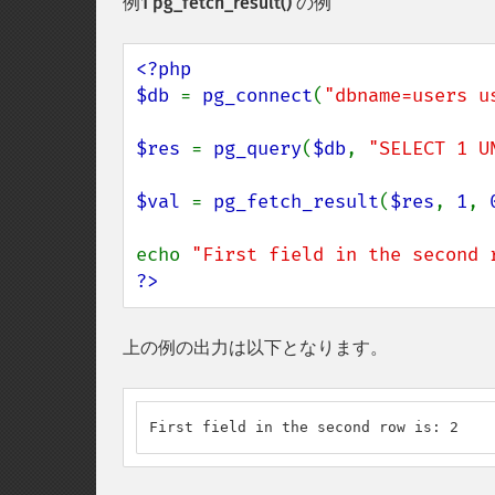
例1
pg_fetch_result()
の例
<?php

$db 
= 
pg_connect
(
"dbname=users u
$res 
= 
pg_query
(
$db
, 
"SELECT 1 U
$val 
= 
pg_fetch_result
(
$res
, 
1
, 
echo 
"First field in the second 
?>
上の例の出力は以下となります。
First field in the second row is: 2