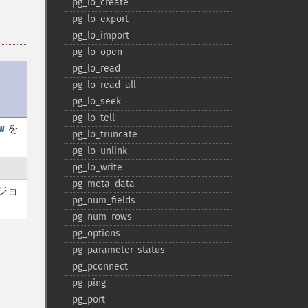
pg_​lo_​create
pg_​lo_​export
pg_​lo_​import
pg_​lo_​open
pg_​lo_​read
pg_​lo_​read_​all
pg_​lo_​seek
pg_​lo_​tell
w
を
pg_​lo_​truncate
pg_​lo_​unlink
pg_​lo_​write
pg_​meta_​data
ジョ
pg_​num_​fields
pg_​num_​rows
pg_​options
pg_​parameter_​status
pg_​pconnect
pg_​ping
pg_​port