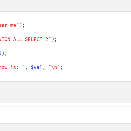
ser=me"
);

NION ALL SELECT 2"
);

0
);

row is: "
, 
$val
, 
"\n"