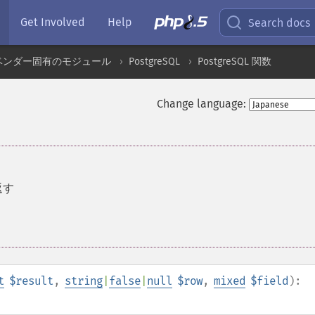
Get Involved
Help
Search docs
ベンダー固有のモジュール
PostgreSQL
PostgreSQL 関数
Change language:
返す
t
$result
,
string
|
false
|
null
$row
,
mixed
$field
):