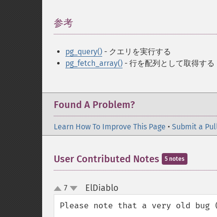
参考
¶
pg_query()
- クエリを実行する
pg_fetch_array()
- 行を配列として取得する
Found A Problem?
Learn How To Improve This Page
•
Submit a Pul
User Contributed Notes
5 notes
ElDiablo
7
¶
up
down
Please note that a very old bug (