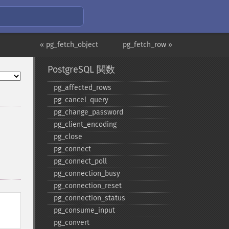
« pg_fetch_object
pg_fetch_row »
PostgreSQL 関数
pg_​affected_​rows
pg_​cancel_​query
pg_​change_​password
pg_​client_​encoding
pg_​close
pg_​connect
pg_​connect_​poll
pg_​connection_​busy
pg_​connection_​reset
pg_​connection_​status
pg_​consume_​input
pg_​convert