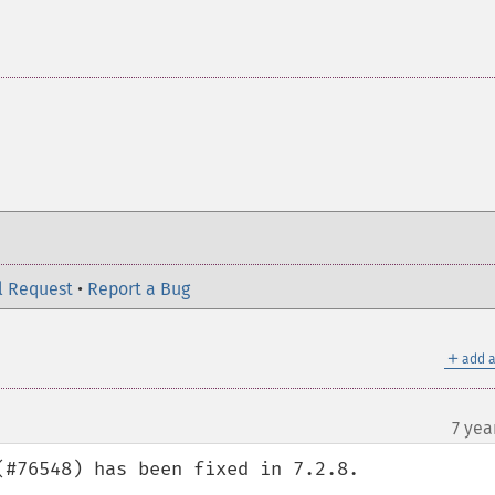
l Request
•
Report a Bug
＋
add a
7 yea
#76548) has been fixed in 7.2.8.
