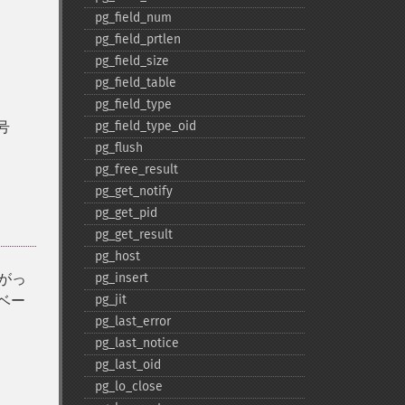
pg_​field_​num
pg_​field_​prtlen
pg_​field_​size
pg_​field_​table
pg_​field_​type
号
pg_​field_​type_​oid
pg_​flush
pg_​free_​result
pg_​get_​notify
pg_​get_​pid
pg_​get_​result
pg_​host
たがっ
pg_​insert
ベー
pg_​jit
pg_​last_​error
pg_​last_​notice
pg_​last_​oid
pg_​lo_​close