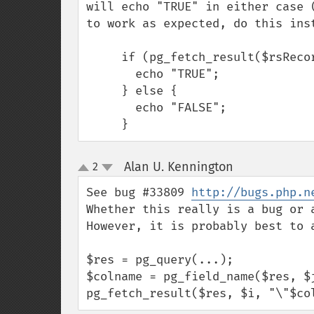
will echo "TRUE" in either case 
to work as expected, do this inst
     if (pg_fetch_result($rsRecords,0,'blnTrueFalseField') == 't') {

       echo "TRUE";

     } else {

       echo "FALSE";

     }
Alan U. Kennington
2
¶
up
down
See bug #33809 
http://bugs.php.n
Whether this really is a bug or a
However, it is probably best to 
$res = pg_query(...);

$colname = pg_field_name($res, $j
pg_fetch_result($res, $i, "\"$co