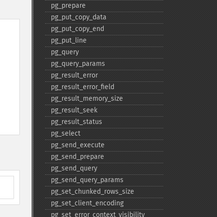
pg_​prepare
pg_​put_​copy_​data
pg_​put_​copy_​end
pg_​put_​line
pg_​query
pg_​query_​params
pg_​result_​error
pg_​result_​error_​field
pg_​result_​memory_​size
pg_​result_​seek
pg_​result_​status
pg_​select
pg_​send_​execute
pg_​send_​prepare
pg_​send_​query
pg_​send_​query_​params
pg_​set_​chunked_​rows_​size
pg_​set_​client_​encoding
pg_​set_​error_​context_​visibility