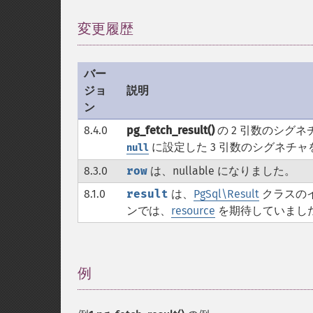
変更履歴
¶
バー
ジョ
説明
ン
8.4.0
pg_fetch_result()
の 2 引数のシグネ
に設定した 3 引数のシグネチャ
null
8.3.0
row
は、nullable になりました。
8.1.0
result
は、
PgSql\Result
クラスの
ンでは、
resource
を期待していまし
例
¶