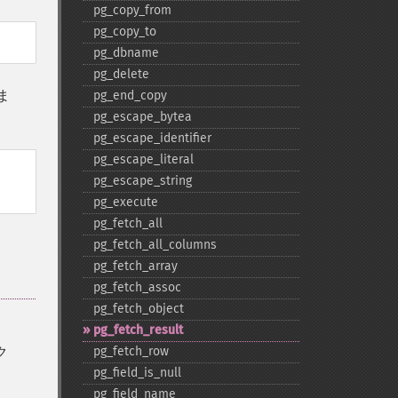
pg_​copy_​from
pg_​copy_​to
pg_​dbname
pg_​delete
ま
pg_​end_​copy
pg_​escape_​bytea
pg_​escape_​identifier
pg_​escape_​literal
pg_​escape_​string
pg_​execute
pg_​fetch_​all
pg_​fetch_​all_​columns
pg_​fetch_​array
pg_​fetch_​assoc
pg_​fetch_​object
pg_​fetch_​result
ク
pg_​fetch_​row
pg_​field_​is_​null
pg_​field_​name