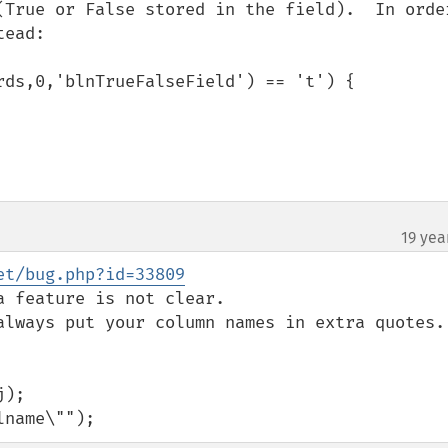
(True or False stored in the field).  In order
ead:

19 yea
et/bug.php?id=33809
 feature is not clear.

always put your column names in extra quotes.

);

lname\"");