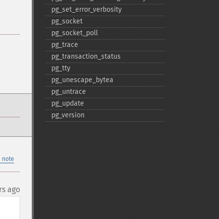
pg_​set_​error_​verbosity
pg_​socket
pg_​socket_​poll
pg_​trace
pg_​transaction_​status
pg_​tty
pg_​unescape_​bytea
pg_​untrace
pg_​update
pg_​version
 note
rs ago