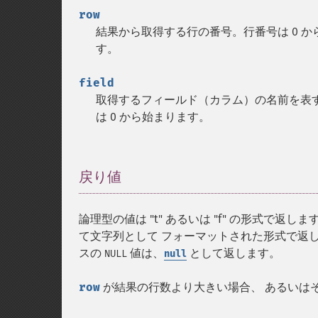
row
結果から取得する行の番号。行番号は 0 
す。
field
取得するフィールド（カラム）の名前を表
は 0 から始まります。
戻り値
¶
論理型の値は "t" あるいは "f" の形式で返し
て文字列として フォーマットされた形式で返
スの
値は、
として返します。
NULL
null
row
が結果の行数より大きい場合、 あるいは