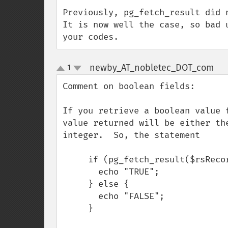
Previously, pg_fetch_result did 
It is now well the case, so bad 
your codes.
newby_AT_nobletec_DOT_com
1
¶
up
down
Comment on boolean fields:

If you retrieve a boolean value 
value returned will be either th
integer.  So, the statement

     if (pg_fetch_result($rsRecords,0,'blnTrueFalseField')) {

       echo "TRUE";

     } else {

       echo "FALSE";

     }
