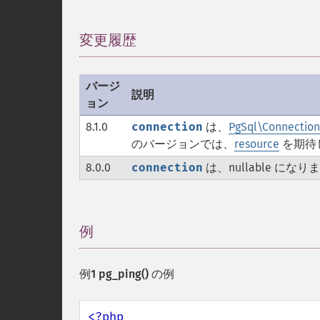
変更履歴
¶
バージ
説明
ョン
8.1.0
connection
は、
PgSql\Connection
のバージョンでは、
resource
を期待
8.0.0
connection
は、nullable にな
例
¶
例1
pg_ping()
の例
<?php 
