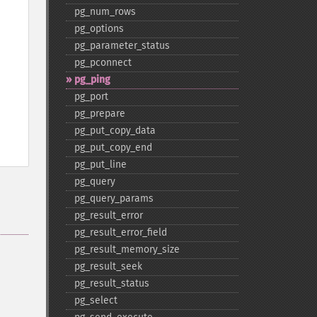
pg_​num_​rows
pg_​options
pg_​parameter_​status
pg_​pconnect
pg_​ping
pg_​port
pg_​prepare
pg_​put_​copy_​data
pg_​put_​copy_​end
pg_​put_​line
pg_​query
pg_​query_​params
pg_​result_​error
pg_​result_​error_​field
pg_​result_​memory_​size
pg_​result_​seek
pg_​result_​status
pg_​select