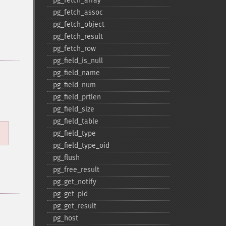
pg_​fetch_​array
pg_​fetch_​assoc
pg_​fetch_​object
pg_​fetch_​result
pg_​fetch_​row
pg_​field_​is_​null
pg_​field_​name
pg_​field_​num
。
pg_​field_​prtlen
pg_​field_​size
pg_​field_​table
pg_​field_​type
pg_​field_​type_​oid
pg_​flush
pg_​free_​result
pg_​get_​notify
pg_​get_​pid
pg_​get_​result
pg_​host