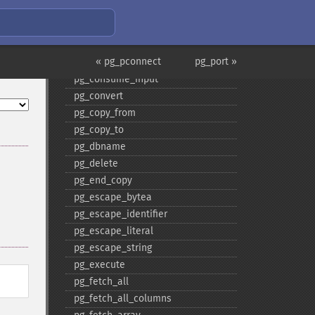
pg_​connect_​poll
pg_​connection_​busy
pg_​connection_​reset
« pg_pconnect
pg_port »
pg_​connection_​status
pg_​consume_​input
pg_​convert
pg_​copy_​from
pg_​copy_​to
pg_​dbname
pg_​delete
pg_​end_​copy
pg_​escape_​bytea
pg_​escape_​identifier
pg_​escape_​literal
pg_​escape_​string
pg_​execute
pg_​fetch_​all
pg_​fetch_​all_​columns