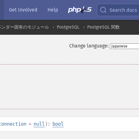
Get Involved
Help
Search docs
ベンダー固有のモジュール
PostgreSQL
PostgreSQL 関数
Change language:
connection
=
null
):
bool