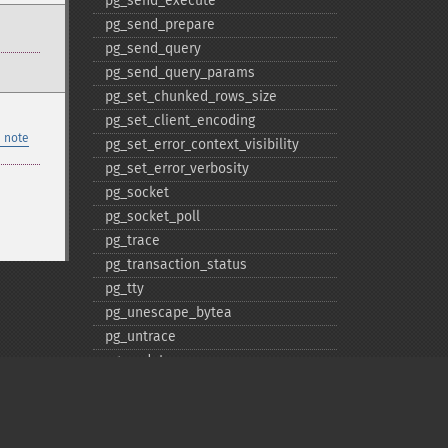
pg_​send_​execute
pg_​send_​prepare
pg_​send_​query
pg_​send_​query_​params
pg_​set_​chunked_​rows_​size
pg_​set_​client_​encoding
 note
pg_​set_​error_​context_​visibility
pg_​set_​error_​verbosity
pg_​socket
pg_​socket_​poll
pg_​trace
pg_​transaction_​status
pg_​tty
pg_​unescape_​bytea
pg_​untrace
pg_​update
pg_​version