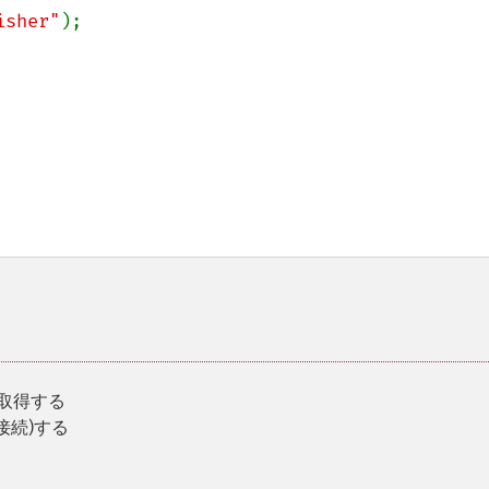
isher"
);

を取得する
接続)する