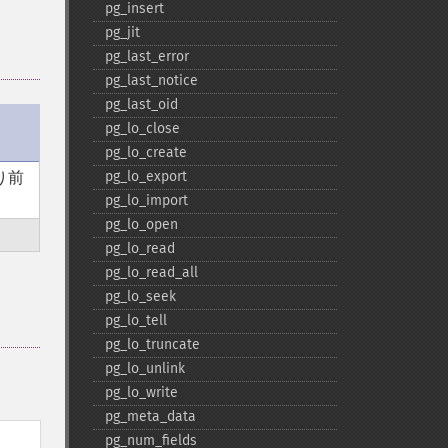
pg_​insert
pg_​jit
pg_​last_​error
pg_​last_​notice
pg_​last_​oid
pg_​lo_​close
pg_​lo_​create
り前
pg_​lo_​export
pg_​lo_​import
pg_​lo_​open
pg_​lo_​read
pg_​lo_​read_​all
pg_​lo_​seek
pg_​lo_​tell
pg_​lo_​truncate
pg_​lo_​unlink
pg_​lo_​write
pg_​meta_​data
pg_​num_​fields