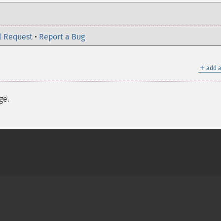
l Request
•
Report a Bug
＋
add a
ge.