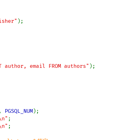
isher"
);

T author, email FROM authors"
);

, 
PGSQL_NUM
);

\n"
;

\n"
;
