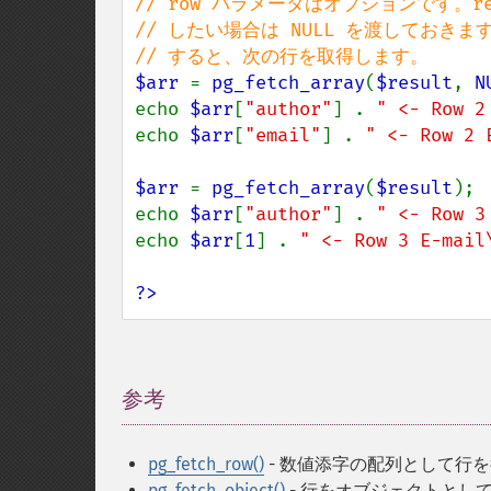
// row パラメータはオプションです。resu
// したい場合は NULL を渡しておきます。
$arr 
= 
pg_fetch_array
(
$result
, 
N
echo 
$arr
[
"author"
] . 
" <- Row 2
echo 
$arr
[
"email"
] . 
" <- Row 2 
$arr 
= 
pg_fetch_array
(
$result
);

echo 
$arr
[
"author"
] . 
" <- Row 3
echo 
$arr
[
1
] . 
" <- Row 3 E-mail
?>
参考
¶
pg_fetch_row()
- 数値添字の配列として行
pg_fetch_object()
- 行をオブジェクトとし