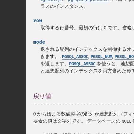
ラスのインスタンス。
row
取得する行番号。最初の行は 0 です。省略
mode
返される配列のインデックスを制御するオ
きます。:
,
,
PGSQL_ASSOC
PGSQL_NUM
PGSQL_BO
を返します。
を使うと、連想
PGSQL_ASSOC
と連想配列のインデックスを両方含めた形
戻り値
¶
0 から始まる数値添字の配列か連想配列（フ
要素の値は文字列です。 データベースの
NULL