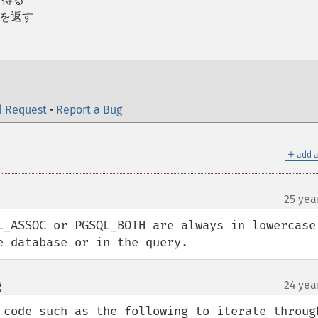
値を返す
l Request
•
Report a Bug
＋
add a
25 yea
L_ASSOC or PGSQL_BOTH are always in lowercase,
e database or in the query.
g
24 yea
¶
 code such as the following to iterate through