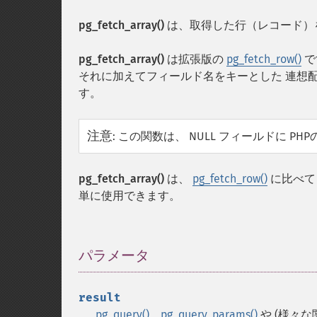
pg_fetch_array()
は、取得した行（レコード）
pg_fetch_array()
は拡張版の
pg_fetch_row()
で
それに加えてフィールド名をキーとした 連想
す。
注意
:
この関数は、 NULL フィールドに PHP
pg_fetch_array()
は、
pg_fetch_row()
に比べて
単に使用できます。
パラメータ
¶
result
pg_query()
、
pg_query_params()
や (様々