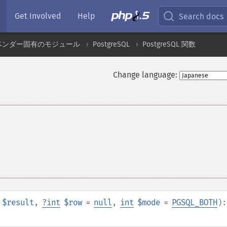
Get Involved
Help
Search docs
ベンダー固有のモジュール
PostgreSQL
PostgreSQL 関数
Change language:
$result
,
?
int
$row
=
null
,
int
$mode
=
PGSQL_BOTH
):