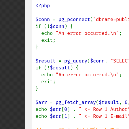
<?php 

$conn 
= 
pg_pconnect
(
"dbname=publ
if (!
$conn
) {

  echo 
"An error occurred.\n"
;

  exit;

}

$result 
= 
pg_query
(
$conn
, 
"SELEC
if (!
$result
) {

  echo 
"An error occurred.\n"
;

  exit;

}

$arr 
= 
pg_fetch_array
(
$result
, 
0
echo 
$arr
[
0
] . 
" <- Row 1 Author
echo 
$arr
[
1
] . 
" <- Row 1 E-mail