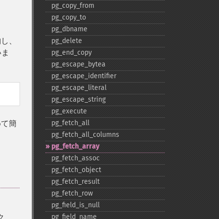
pg_​copy_​from
pg_​copy_​to
pg_​dbname
納し、
pg_​delete
いま
pg_​end_​copy
pg_​escape_​bytea
pg_​escape_​identifier
pg_​escape_​literal
pg_​escape_​string
pg_​execute
めて簡
pg_​fetch_​all
pg_​fetch_​all_​columns
pg_​fetch_​array
pg_​fetch_​assoc
pg_​fetch_​object
pg_​fetch_​result
pg_​fetch_​row
pg_​field_​is_​null
ク
pg_​field_​name