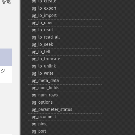
を返
pg_​lo_​create
e
pg_​lo_​export
pg_​lo_​import
pg_​lo_​open
pg_​lo_​read
pg_​lo_​read_​all
pg_​lo_​seek
pg_​lo_​tell
pg_​lo_​truncate
pg_​lo_​unlink
ージ
pg_​lo_​write
pg_​meta_​data
pg_​num_​fields
pg_​num_​rows
pg_​options
pg_​parameter_​status
pg_​pconnect
pg_​ping
pg_​port