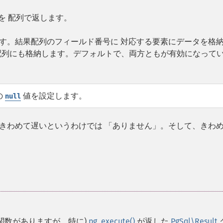
を 配列で返します。
す。結果配列のフィールド番号に 対応する要素にデータを格
配列にも格納します。デフォルトで、両方ともが有効になって
の
値を設定します。
null
きわめて遅いというわけでは 「ありません」。そして、きわ
な関数がありますが、特に)
pg_execute()
が返した
PgSql\Result