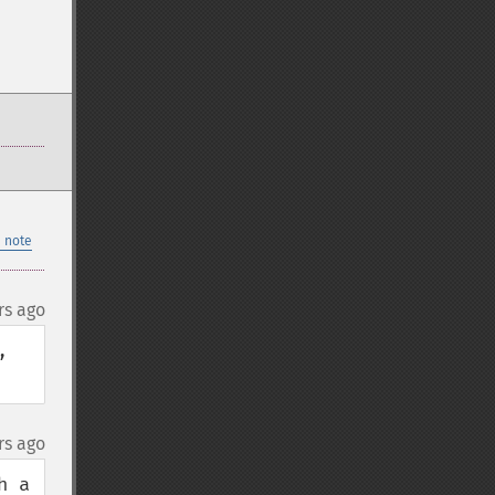
 note
rs ago
 
rs ago
 a 