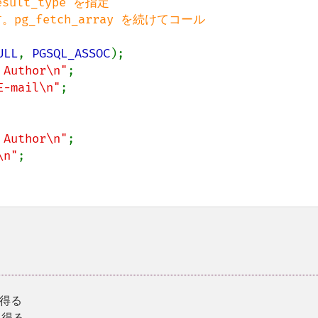
lt_type を指定

pg_fetch_array を続けてコール

ULL
, 
PGSQL_ASSOC
);

 Author\n"
;

E-mail\n"
;

 Author\n"
;

\n"
;

を得る
て得る