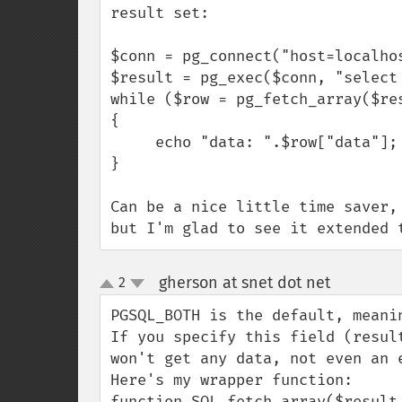
result set:

$conn = pg_connect("host=localhos
$result = pg_exec($conn, "select 
while ($row = pg_fetch_array($res
{

     echo "data: ".$row["data"];

}

Can be a nice little time saver,
but I'm glad to see it extended 
gherson at snet dot net
2
¶
up
down
PGSQL_BOTH is the default, meani
If you specify this field (resul
won't get any data, not even an e
Here's my wrapper function:

function SQL_fetch_array($result