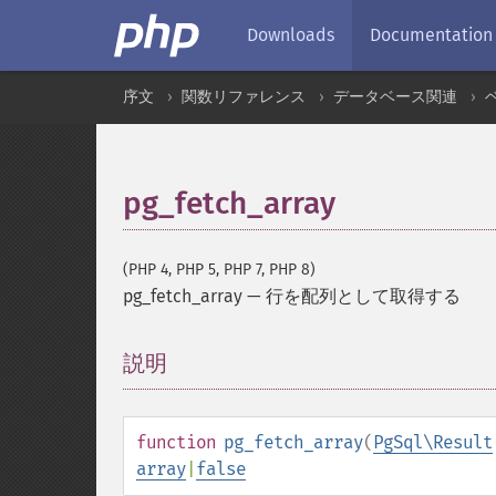
Downloads
Documentation
序文
関数リファレンス
データベース関連
pg_fetch_array
(PHP 4, PHP 5, PHP 7, PHP 8)
pg_fetch_array
—
行を配列として取得する
説明
¶
function
pg_fetch_array
(
PgSql\Result
array
|
false