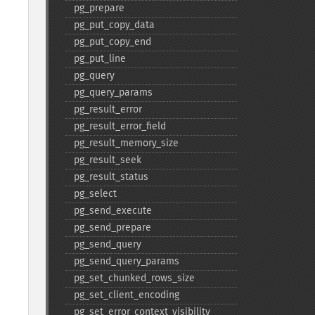
pg_​prepare
pg_​put_​copy_​data
pg_​put_​copy_​end
pg_​put_​line
pg_​query
pg_​query_​params
pg_​result_​error
pg_​result_​error_​field
pg_​result_​memory_​size
pg_​result_​seek
pg_​result_​status
pg_​select
pg_​send_​execute
pg_​send_​prepare
pg_​send_​query
pg_​send_​query_​params
pg_​set_​chunked_​rows_​size
pg_​set_​client_​encoding
pg_​set_​error_​context_​visibility