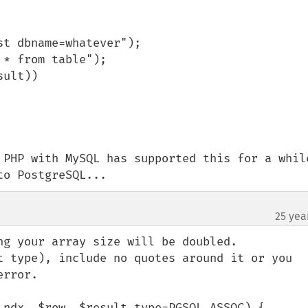
t dbname=whatever");

* from table");

ult))

 PHP with MySQL has supported this for a while
to PostgreSQL...
25 yea
ng your array size will be doubled.  

t type), include no quotes around it or you 
rror.  

_ndx, $row, $result_type=PGSQL_ASSOC) { 
