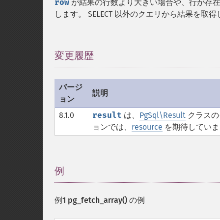
row
が結果の行数より大きい場合や、行が存在
します。 SELECT 以外のクエリから結果を取
変更履歴
¶
バージ
説明
ョン
8.1.0
result
は、
PgSql\Result
クラスの
ョンでは、
resource
を期待していま
例
¶
例1
pg_fetch_array()
の例