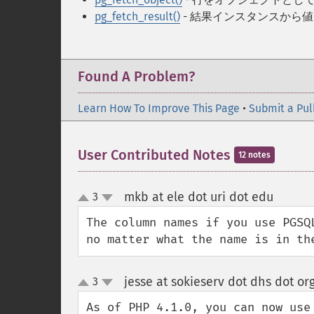
pg_fetch_result()
- 結果インスタンスから
Found A Problem?
Learn How To Improve This Page
•
Submit a Pul
User Contributed Notes
12 notes
mkb at ele dot uri dot edu
3
¶
up
down
The column names if you use PGSQ
no matter what the name is in th
jesse at sokieserv dot dhs dot or
3
up
down
As of PHP 4.1.0, you can now use