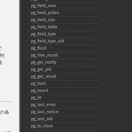
pg_​field_​num
pg_​field_​prtlen
pg_​field_​size
pg_​field_​table
pg_​field_​type
pg_​field_​type_​oid
で
pg_​flush
列
pg_​free_​result
値
pg_​get_​notify
pg_​get_​pid
pg_​get_​result
pg_​host
pg_​insert
pg_​jit
pg_​last_​error
列の各
pg_​last_​notice
pg_​last_​oid
pg_​lo_​close