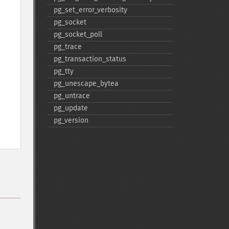
pg_​set_​error_​verbosity
pg_​socket
pg_​socket_​poll
pg_​trace
pg_​transaction_​status
pg_​tty
pg_​unescape_​bytea
pg_​untrace
pg_​update
pg_​version