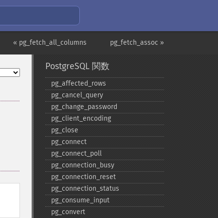
« pg_fetch_all_columns
pg_fetch_assoc »
PostgreSQL 関数
pg_​affected_​rows
pg_​cancel_​query
pg_​change_​password
pg_​client_​encoding
pg_​close
pg_​connect
pg_​connect_​poll
pg_​connection_​busy
pg_​connection_​reset
pg_​connection_​status
pg_​consume_​input
pg_​convert