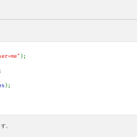
ser=me"
);



es
);

ます。