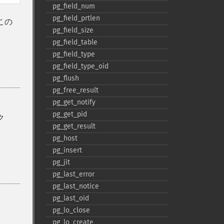
pg_​field_​num
pg_​field_​prtlen
この
pg_​field_​size
pg_​field_​table
pg_​field_​type
pg_​field_​type_​oid
pg_​flush
pg_​free_​result
pg_​get_​notify
pg_​get_​pid
ク
pg_​get_​result
pg_​host
pg_​insert
pg_​jit
pg_​last_​error
pg_​last_​notice
pg_​last_​oid
pg_​lo_​close
pg_​lo_​create