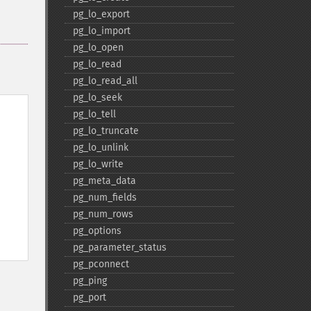
pg_​lo_​export
pg_​lo_​import
pg_​lo_​open
pg_​lo_​read
pg_​lo_​read_​all
pg_​lo_​seek
pg_​lo_​tell
pg_​lo_​truncate
pg_​lo_​unlink
pg_​lo_​write
pg_​meta_​data
pg_​num_​fields
pg_​num_​rows
pg_​options
pg_​parameter_​status
pg_​pconnect
pg_​ping
pg_​port