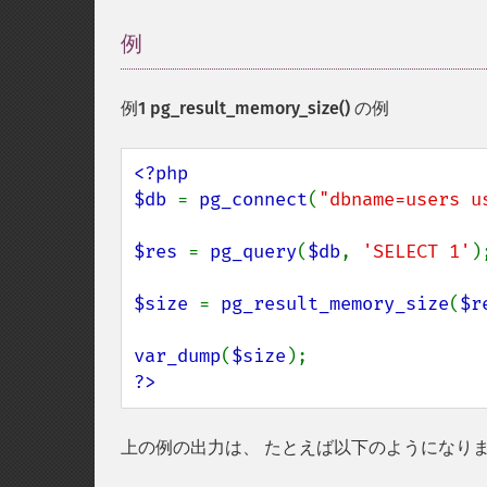
例
¶
例1
pg_result_memory_size()
の例
<?php

$db 
= 
pg_connect
(
"dbname=users u
$res 
= 
pg_query
(
$db
, 
'SELECT 1'
);
$size 
= 
pg_result_memory_size
(
$r
var_dump
(
$size
?>
上の例の出力は、 たとえば以下のようになり