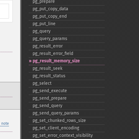
pg_​prepare
pg_​put_​copy_​data
pg_​put_​copy_​end
pg_​put_​line
pg_​query
pg_​query_​params
pg_​result_​error
pg_​result_​error_​field
pg_​result_​memory_​size
pg_​result_​seek
pg_​result_​status
pg_​select
pg_​send_​execute
pg_​send_​prepare
pg_​send_​query
pg_​send_​query_​params
pg_​set_​chunked_​rows_​size
 note
pg_​set_​client_​encoding
pg_​set_​error_​context_​visibility