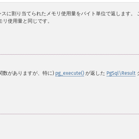
スに割り当てられたメモリ使用量をバイト単位で返します。 
モリ使用量と同じです。
な関数がありますが、特に)
pg_execute()
が返した
PgSql\Result