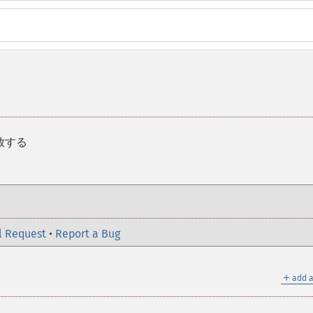
放する
l Request
•
Report a Bug
＋
add a