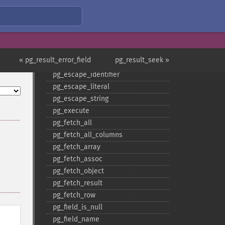
pg_​copy_​from
pg_​copy_​to
pg_​dbname
pg_​delete
pg_​end_​copy
« pg_result_error_field
pg_result_seek »
pg_​escape_​bytea
pg_​escape_​identifier
pg_​escape_​literal
pg_​escape_​string
pg_​execute
pg_​fetch_​all
pg_​fetch_​all_​columns
pg_​fetch_​array
pg_​fetch_​assoc
pg_​fetch_​object
pg_​fetch_​result
pg_​fetch_​row
pg_​field_​is_​null
pg_​field_​name