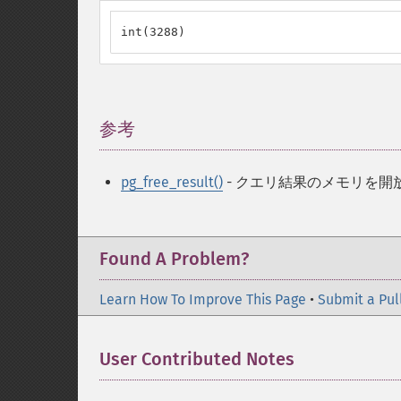
int(3288)
参考
¶
pg_free_result()
- クエリ結果のメモリを開
Found A Problem?
Learn How To Improve This Page
•
Submit a Pul
User Contributed Notes