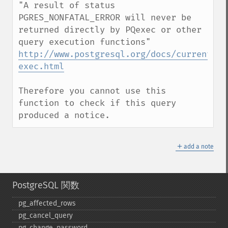
"A result of status 
PGRES_NONFATAL_ERROR will never be 
returned directly by PQexec or other 
query execution functions" 
http://www.postgresql.org/docs/current/st
exec.html
Therefore you cannot use this 
function to check if this query 
produced a notice.
＋
add a note
PostgreSQL 関数
pg_​affected_​rows
pg_​cancel_​query
pg_​change_​password