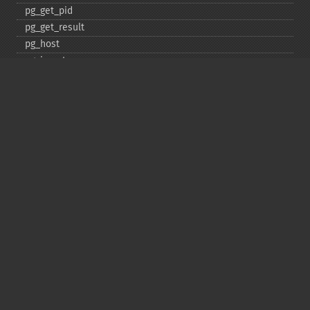
pg_​get_​pid
pg_​get_​result
pg_​host
pg_​insert
pg_​jit
pg_​last_​error
pg_​last_​notice
pg_​last_​oid
pg_​lo_​close
pg_​lo_​create
pg_​lo_​export
pg_​lo_​import
pg_​lo_​open
pg_​lo_​read
pg_​lo_​read_​all
pg_​lo_​seek
pg_​lo_​tell
pg_​lo_​truncate
pg_​lo_​unlink