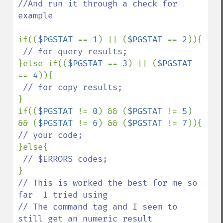
//And run it through a check for 
example

if((
$PGSTAT 
== 
1
) || (
$PGSTAT 
== 
2
)){

}else if((
$PGSTAT 
== 
3
) || (
$PGSTAT 
== 
4
)){

}

if((
$PGSTAT 
!= 
0
) && (
$PGSTAT 
!= 
5
) 
&& (
$PGSTAT 
!= 
6
) && (
$PGSTAT 
!= 
7
}else{

// This is worked the best for me so 
far  I tried using 

// The command tag and I seem to 
still get an numeric result
