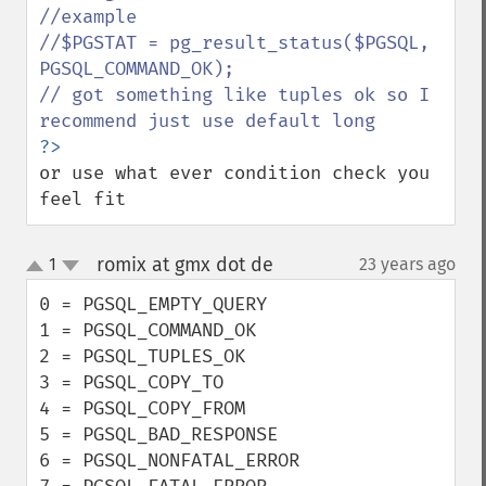
//example

//$PGSTAT = pg_result_status($PGSQL, 
PGSQL_COMMAND_OK);

// got something like tuples ok so I 
or use what ever condition check you 
feel fit
romix at gmx dot de
1
23 years ago
¶
up
down
0 = PGSQL_EMPTY_QUERY

1 = PGSQL_COMMAND_OK

2 = PGSQL_TUPLES_OK

3 = PGSQL_COPY_TO

4 = PGSQL_COPY_FROM

5 = PGSQL_BAD_RESPONSE

6 = PGSQL_NONFATAL_ERROR
