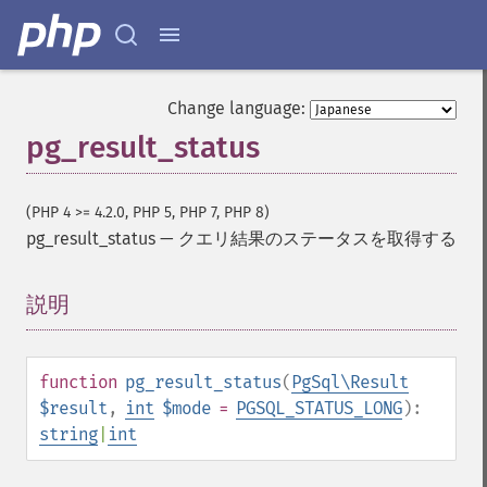
Change language:
pg_result_status
(PHP 4 >= 4.2.0, PHP 5, PHP 7, PHP 8)
pg_result_status
—
クエリ結果のステータスを取得する
説明
¶
function
pg_result_status
(
PgSql\Result
$result
,
int
$mode
=
PGSQL_STATUS_LONG
):
string
|
int