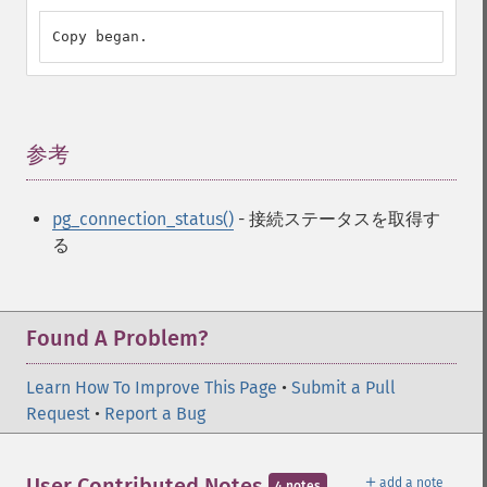
Copy began.
参考
¶
pg_connection_status()
- 接続ステータスを取得す
る
Found A Problem?
Learn How To Improve This Page
•
Submit a Pull
Request
•
Report a Bug
＋
User Contributed Notes
add a note
4 notes