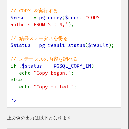
$result 
= 
pg_query
(
$conn
, 
"COPY 
authors FROM STDIN;"
);

$status 
= 
pg_result_status
(
$result
);

if (
$status 
== 
PGSQL_COPY_IN
)

   echo 
"Copy began."
;

else

   echo 
"Copy failed."
;

?>
上の例の出力は以下となります。