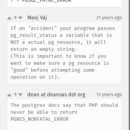
7 = PGSQL_FATAL_ERROR
Meej Vaj
-1
21 years ago
¶
up
down
If on "accident" your program passes 
pg_result_status a variable that is 
NOT a actual pg resource, it will 
return an empty string.

(This is important to know if you 
want to make sure a pg resource is 
"good" before attempting some 
operation on it).
dean at deansas dot org
-1
13 years ago
¶
up
down
The postgres docs say that PHP should 
never be able to return 
PGRES_NONFATAL_ERROR
