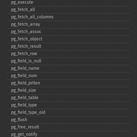
pg_​execute
pg_​fetch_​all
pg_​fetch_​all_​columns
pg_​fetch_​array
pg_​fetch_​assoc
pg_​fetch_​object
pg_​fetch_​result
pg_​fetch_​row
pg_​field_​is_​null
pg_​field_​name
pg_​field_​num
pg_​field_​prtlen
pg_​field_​size
pg_​field_​table
pg_​field_​type
pg_​field_​type_​oid
pg_​flush
pg_​free_​result
pg_​get_​notify