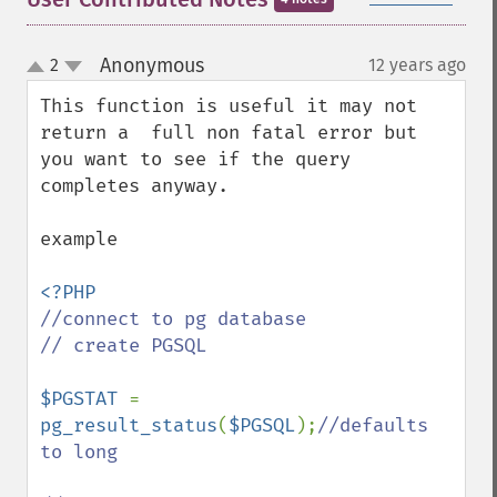
Anonymous
2
12 years ago
¶
up
down
This function is useful it may not 
return a  full non fatal error but 
you want to see if the query 
completes anyway.

example

//connect to pg database

// create PGSQL

$PGSTAT 
= 
pg_result_status
(
$PGSQL
);
//defaults 
to long
