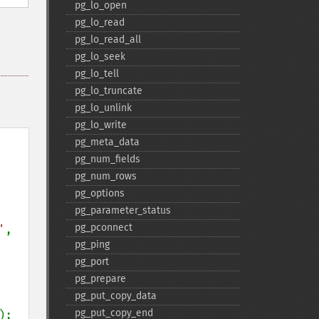
pg_​lo_​open
pg_​lo_​read
pg_​lo_​read_​all
pg_​lo_​seek
pg_​lo_​tell
pg_​lo_​truncate
pg_​lo_​unlink
pg_​lo_​write
pg_​meta_​data
pg_​num_​fields
pg_​num_​rows
pg_​options
pg_​parameter_​status
pg_​pconnect
'
, 
pg_​ping
pg_​port
pg_​prepare
pg_​put_​copy_​data
pg_​put_​copy_​end