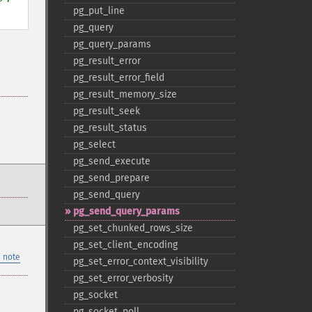
pg_​put_​line
pg_​query
pg_​query_​params
pg_​result_​error
pg_​result_​error_​field
pg_​result_​memory_​size
pg_​result_​seek
pg_​result_​status
pg_​select
pg_​send_​execute
pg_​send_​prepare
pg_​send_​query
pg_​send_​query_​params
pg_​set_​chunked_​rows_​size
pg_​set_​client_​encoding
 note
pg_​set_​error_​context_​visibility
pg_​set_​error_​verbosity
pg_​socket
pg_​socket_​poll