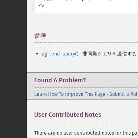
?>
参考
¶
pg_send_query()
- 非同期クエリを送信する
Found A Problem?
Learn How To Improve This Page
•
Submit a Pul
User Contributed Notes
There are no user contributed notes for this pa