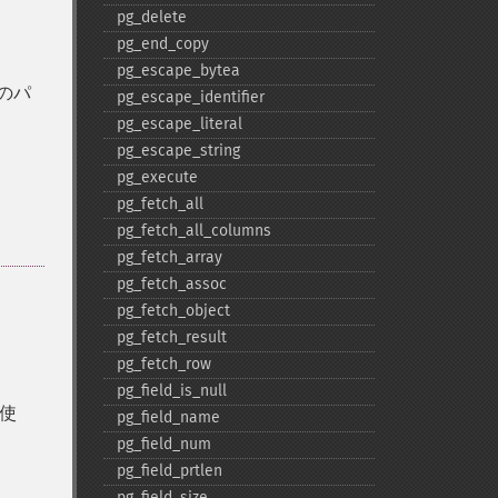
pg_​delete
pg_​end_​copy
pg_​escape_​bytea
のパ
pg_​escape_​identifier
pg_​escape_​literal
pg_​escape_​string
pg_​execute
pg_​fetch_​all
pg_​fetch_​all_​columns
pg_​fetch_​array
pg_​fetch_​assoc
pg_​fetch_​object
pg_​fetch_​result
pg_​fetch_​row
pg_​field_​is_​null
は使
pg_​field_​name
pg_​field_​num
pg_​field_​prtlen
pg_​field_​size