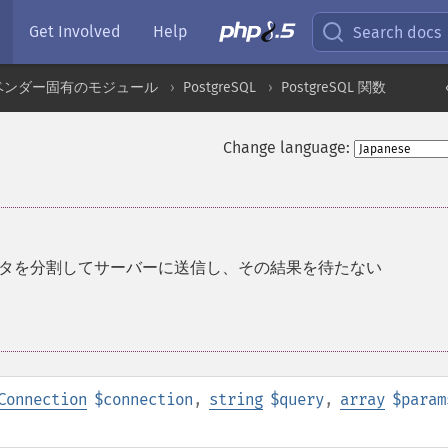
Get Involved
Help
Search docs
ベンダー固有のモジュール
PostgreSQL
PostgreSQL 関数
Change language:
タを分割してサーバーに送信し、その結果を待たない
Connection
$connection
,
string
$query
,
array
$param