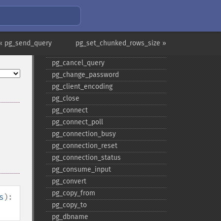
PostgreSQL 関数
« pg_send_query
pg_set_chunked_rows_size »
pg_​affected_​rows
pg_​cancel_​query
pg_​change_​password
pg_​client_​encoding
pg_​close
pg_​connect
pg_​connect_​poll
pg_​connection_​busy
pg_​connection_​reset
pg_​connection_​status
pg_​consume_​input
pg_​convert
pg_​copy_​from
s
):
pg_​copy_​to
pg_​dbname