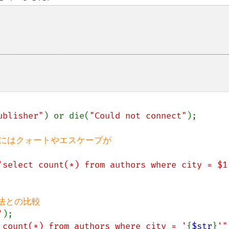
ublisher"
) or die(
"Could not connect"
);

にはクォートやエスケープが

'select count(*) from authors where city = $1
用法との比較

'
);

 count(*) from authors where city = '
{
$str
}
'"