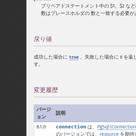
プリペアドステートメント中の $1、$2 
数はプレースホルダの 数と一致する必要が
戻り値
¶
成功した場合に
、失敗した場合に
を返
true
0
す。
変更履歴
¶
バージ
説明
ョン
8.1.0
connection
は、
PgSql\Connection
のバージョンでは、
resource
を期待