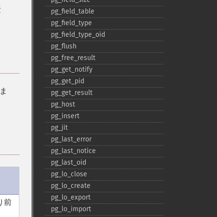
素
pg_​field_​table
pg_​field_​type
pg_​field_​type_​oid
pg_​flush
pg_​free_​result
pg_​get_​notify
pg_​get_​pid
ま
pg_​get_​result
pg_​host
pg_​insert
pg_​jit
pg_​last_​error
pg_​last_​notice
pg_​last_​oid
pg_​lo_​close
pg_​lo_​create
pg_​lo_​export
り前
pg_​lo_​import