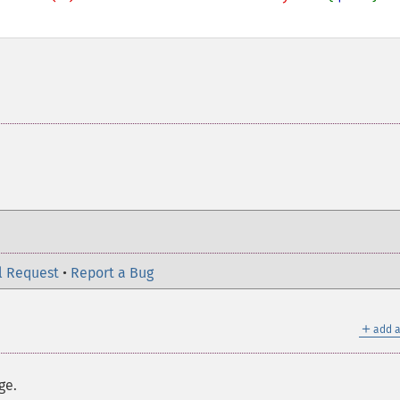
l Request
•
Report a Bug
＋
add a
ge.