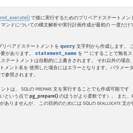
end_execute()
で後に実行するためのプリペアドステートメン
コマンドについての構文解析や実行計画作成が最初の 一度だけ
プリペアドステートメントを
query
文字列から作成します。 
る必要があります。
statement_name
を
にすることで無名ス
""
名ステートメントは自動的に上書きされます。 それ以外の場合
トメント名を 使用した場合にはエラーとなります。パラメー
で参照されます。
トは、 SQLの
文を実行することでも作成可能です 
PREPARE
ないという点で
pg_prepare()
のほうがより柔軟です）。 また、P
ありませんが、 この目的のためには SQLの
文が
DEALLOCATE