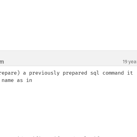
om
19 yea
¶
repare) a previously prepared sql command it 
name as in
