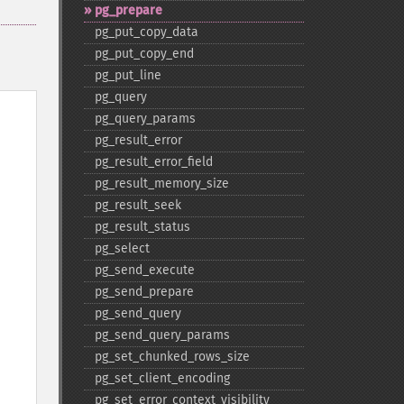
pg_​prepare
pg_​put_​copy_​data
pg_​put_​copy_​end
pg_​put_​line
pg_​query
pg_​query_​params
pg_​result_​error
pg_​result_​error_​field
pg_​result_​memory_​size
pg_​result_​seek
pg_​result_​status
pg_​select
pg_​send_​execute
pg_​send_​prepare
pg_​send_​query
pg_​send_​query_​params
pg_​set_​chunked_​rows_​size
pg_​set_​client_​encoding
pg_​set_​error_​context_​visibility