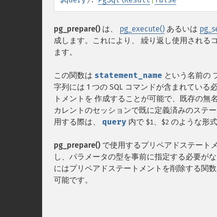
pg_prepare()
は、
pg_execute()
あるいは
pg_s
成します。これにより、 繰り返し使用される
ます。
この関数は
statement_name
という名前の 
字列には 1 つの SQL コマンドが含まれてい
トメントを 作成することが可能で、既存の無
カレントのセッションで既に定義済みのステー
用する際は、
query
内で
、
のような形式
$1
$2
pg_prepare()
で使用するプリペアドステートメン
し、パラメータの型を事前に指定する必要が
にはプリペアドステートメントを削除する関数が
可能です。