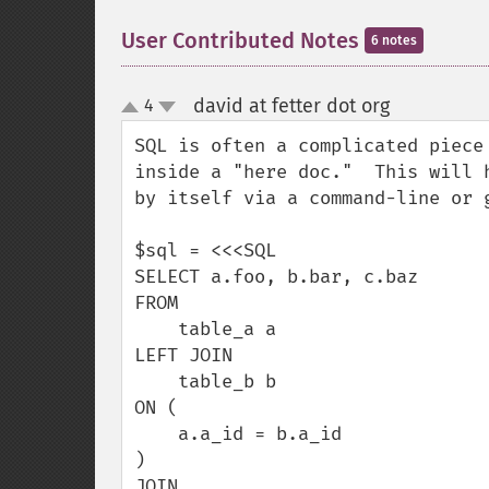
User Contributed Notes
6 notes
david at fetter dot org
4
¶
up
down
SQL is often a complicated piece
inside a "here doc."  This will 
by itself via a command-line or g
$sql = <<<SQL

SELECT a.foo, b.bar, c.baz

FROM

    table_a a

LEFT JOIN

    table_b b

ON (

    a.a_id = b.a_id

)

JOIN
