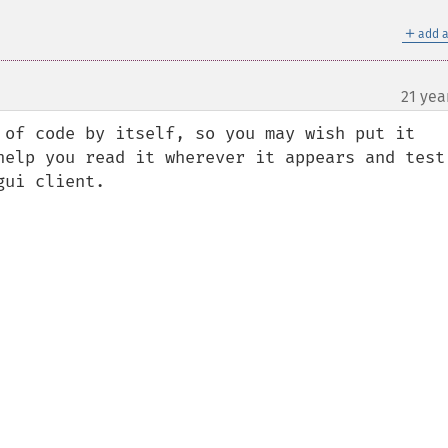
＋
add a
21 yea
 of code by itself, so you may wish put it 
help you read it wherever it appears and test 
ui client.
