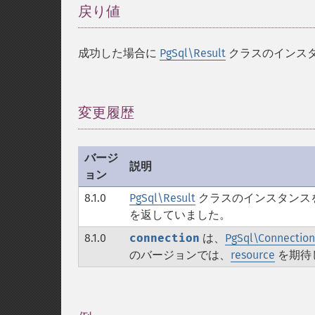
戻り値
¶
成功した場合に
PgSql\Result
クラスのインスタ
変更履歴
¶
バージ
説明
ョン
8.1.0
PgSql\Result
クラスのインスタンス
を返していました。
8.1.0
connection
は、
PgSql\Connection
のバージョンでは、
resource
を期待