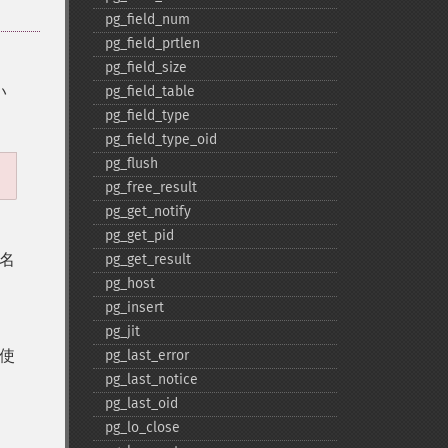
pg_​field_​num
pg_​field_​prtlen
pg_​field_​size
い
pg_​field_​table
pg_​field_​type
pg_​field_​type_​oid
pg_​flush
pg_​free_​result
pg_​get_​notify
pg_​get_​pid
名
pg_​get_​result
pg_​host
pg_​insert
pg_​jit
は使
pg_​last_​error
pg_​last_​notice
pg_​last_​oid
pg_​lo_​close