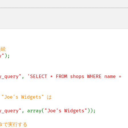
y"
);

y_query"
, 
'SELECT * FROM shops WHERE name = 
's Widgets" は

y_query"
, array(
"Joe's Widgets"
));
