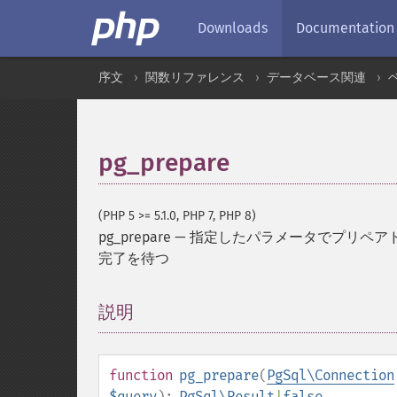
Downloads
Documentation
序文
関数リファレンス
データベース関連
pg_prepare
(PHP 5 >= 5.1.0, PHP 7, PHP 8)
pg_prepare
—
指定したパラメータでプリペア
完了を待つ
説明
¶
function
pg_prepare
(
PgSql\Connection
$query
):
PgSql\Result
|
false