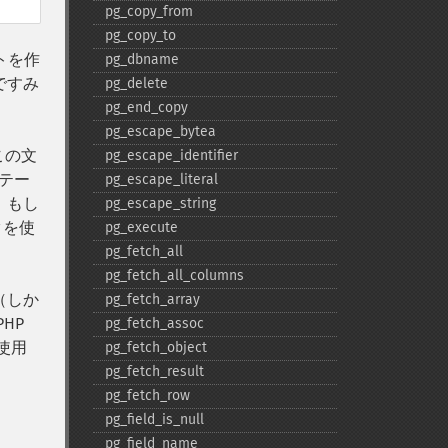
pg_​copy_​from
pg_​copy_​to
トを作
pg_​dbname
ですみ
pg_​delete
pg_​end_​copy
pg_​escape_​bytea
この文
pg_​escape_​identifier
テー
pg_​escape_​literal
、もし
pg_​escape_​string
タを使
pg_​execute
pg_​fetch_​all
pg_​fetch_​all_​columns
（しか
pg_​fetch_​array
HP
pg_​fetch_​assoc
使用
pg_​fetch_​object
pg_​fetch_​result
pg_​fetch_​row
pg_​field_​is_​null
pg_​field_​name