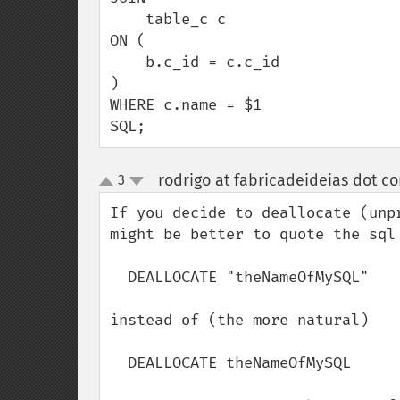
    table_c c

ON (

    b.c_id = c.c_id

)

WHERE c.name = $1

SQL;
rodrigo at fabricadeideias dot c
3
up
down
If you decide to deallocate (unp
might be better to quote the sql 
  DEALLOCATE "theNameOfMySQL"

instead of (the more natural)

  DEALLOCATE theNameOfMySQL
