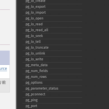
pg_​lo_​create
pg_​lo_​export
pg_​lo_​import
pg_​lo_​open
pg_​lo_​read
pg_​lo_​read_​all
pg_​lo_​seek
pg_​lo_​tell
pg_​lo_​truncate
pg_​lo_​unlink
pg_​lo_​write
pg_​meta_​data
urce
pg_​num_​fields
pg_​num_​rows
り前
pg_​options
pg_​parameter_​status
pg_​pconnect
pg_​ping
pg_​port