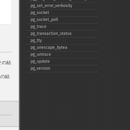
pg_​set_​error_​verbosity
pg_​socket
pg_​socket_​poll
pg_​trace
pg_​transaction_​status
pg_​tty
pg_​unescape_​bytea
pg_​untrace
pg_​update
その結
pg_​version
その結