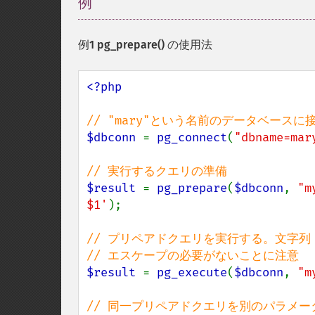
例
¶
例1
pg_prepare()
の使用法
<?php

$dbconn 
= 
pg_connect
(
"dbname=mar
$result 
= 
pg_prepare
(
$dbconn
, 
"m
$1'
);

// プリペアドクエリを実行する。文字列 "Joe
$result 
= 
pg_execute
(
$dbconn
, 
"m