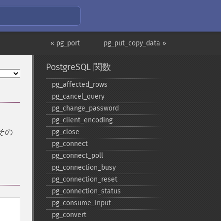
« pg_port
pg_put_copy_data »
PostgreSQL 関数
pg_​affected_​rows
pg_​cancel_​query
pg_​change_​password
pg_​client_​encoding
その
pg_​close
pg_​connect
pg_​connect_​poll
pg_​connection_​busy
pg_​connection_​reset
pg_​connection_​status
pg_​consume_​input
pg_​convert