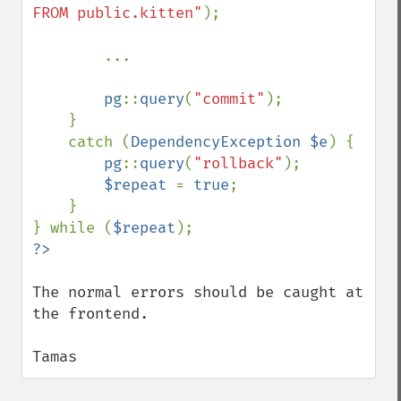
FROM public.kitten"
);

        ...

pg
::
query
(
"commit"
);

    }

    catch (
DependencyException $e
) {

pg
::
query
(
"rollback"
);

$repeat 
= 
true
;

    }

} while (
$repeat
The normal errors should be caught at 
the frontend.

Tamas