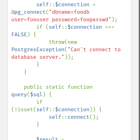
self
::
$connection 
= 
@
pg_connect
(
"dbname=foodb 
user=foouser password=foopasswd"
);

        if (
self
::
$connection 
=== 
FALSE
) {

            throw(new 
PostgresException
(
"Can't connect to 
database server."
));

        }

    }

    public static function 
query
(
$sql
) {

        if 
(!isset(
self
::
$connection
)) {

self
::
connect
();

        }

$result 
= 