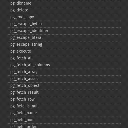
pg_​dbname
pg_​delete
pg_​end_​copy
pg_​escape_​bytea
pg_​escape_​identifier
pg_​escape_​literal
pg_​escape_​string
pg_​execute
pg_​fetch_​all
pg_​fetch_​all_​columns
pg_​fetch_​array
pg_​fetch_​assoc
pg_​fetch_​object
pg_​fetch_​result
pg_​fetch_​row
pg_​field_​is_​null
pg_​field_​name
pg_​field_​num
pg_​field_​prtlen