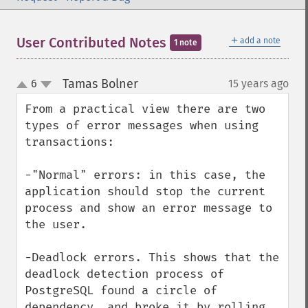
＋
User Contributed Notes
add a note
1 note
Tamas Bolner
6
15 years ago
¶
up
down
From a practical view there are two 
types of error messages when using 
transactions:

-"Normal" errors: in this case, the 
application should stop the current 
process and show an error message to 
the user.

-Deadlock errors. This shows that the 
deadlock detection process of 
PostgreSQL found a circle of 
dependency, and broke it by rolling 