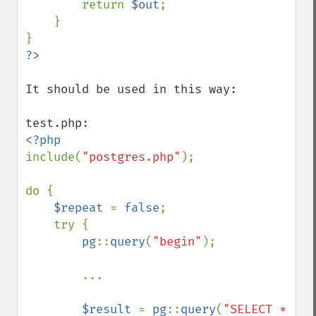
        return 
$out
;

    }

It should be used in this way:

include(
"postgres.php"
);

do {

$repeat 
= 
false
;

    try {

pg
::
query
(
"begin"
);

        ...

$result 
= 
pg
::
query
(
"SELECT * 