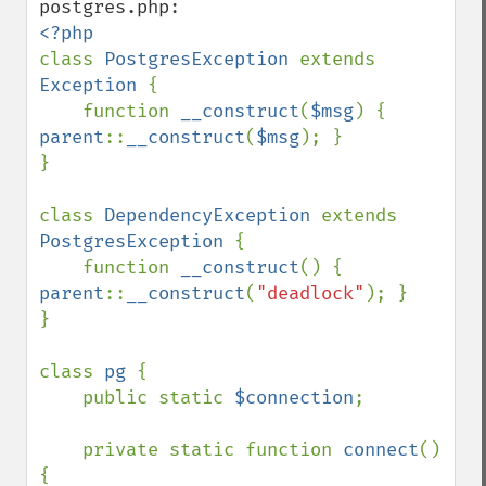
class 
PostgresException 
extends 
Exception 
{

    function 
__construct
(
$msg
) { 
parent
::
__construct
(
$msg
); }

}

class 
DependencyException 
extends 
PostgresException 
{

    function 
__construct
() { 
parent
::
__construct
(
"deadlock"
); }

}

class 
pg 
{

    public static 
$connection
;

    private static function 
connect
() 
{
