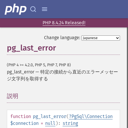
PHP 8.4.24 Released!
Change language:
pg_last_error
(PHP 4 >= 4.2.0, PHP 5, PHP 7, PHP 8)
pg_last_error
—
特定の接続から直近のエラーメッセー
ジ文字列を取得する
説明
¶
function
pg_last_error
(
?
PgSql\Connection
$connection
=
null
):
string