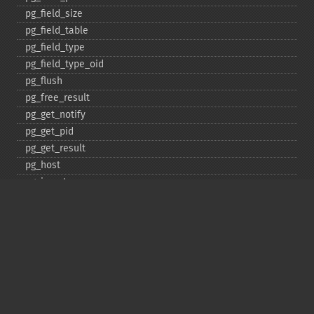
pg_​field_​size
pg_​field_​table
pg_​field_​type
pg_​field_​type_​oid
pg_​flush
pg_​free_​result
pg_​get_​notify
pg_​get_​pid
pg_​get_​result
pg_​host
pg_​insert
pg_​jit
pg_​last_​error
pg_​last_​notice
pg_​last_​oid
pg_​lo_​close
pg_​lo_​create
pg_​lo_​export