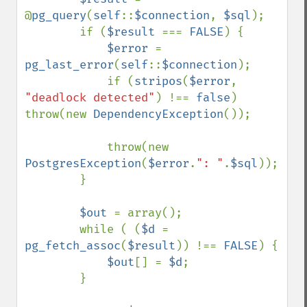
@
pg_query
(
self
::
$connection
, 
$sql
);

        if (
$result 
=== 
FALSE
) {

$error 
= 
pg_last_error
(
self
::
$connection
);

            if (
stripos
(
$error
, 
"deadlock detected"
) !== 
false
) 
throw(new 
DependencyException
());

            throw(new 
PostgresException
(
$error
.
": "
.
$sql
));

        }

$out 
= array();

        while ( (
$d 
= 
pg_fetch_assoc
(
$result
)) !== 
FALSE
) {

$out
[] = 
$d
;

        }
