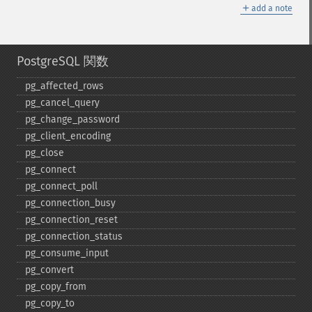
＋
add a note
PostgreSQL 関数
pg_​affected_​rows
pg_​cancel_​query
pg_​change_​password
pg_​client_​encoding
pg_​close
pg_​connect
pg_​connect_​poll
pg_​connection_​busy
pg_​connection_​reset
pg_​connection_​status
pg_​consume_​input
pg_​convert
pg_​copy_​from
pg_​copy_​to