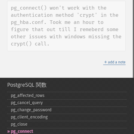
down
pg_connect() won't work with the 
authentication method 'crypt' in the 
pg_hba.conf. Took me an hour to 
figure that out till I remeberd some 
other issues with windows missing the 
crypt() call.
＋
add a note
PostgreSQL 関数
pg_​affected_​rows
pg_​cancel_​query
pg_​change_​password
pg_​client_​encoding
pg_​close
pg_​connect