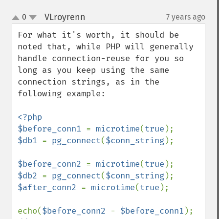
VLroyrenn
0
7 years ago
¶
up
down
For what it's worth, it should be 
noted that, while PHP will generally 
handle connection-reuse for you so 
long as you keep using the same 
connection strings, as in the 
following example:

<?php

$before_conn1 
= 
microtime
(
true
$db1 
= 
pg_connect
(
$conn_string
);

$before_conn2 
= 
microtime
(
true
$db2 
= 
pg_connect
(
$conn_string
$after_conn2 
= 
microtime
(
true
);

echo(
$before_conn2 
- 
$before_conn1
); 