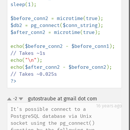
sleep
(
1
);

$before_conn2 
= 
microtime
(
true
$db2 
= 
pg_connect
(
$conn_string
$after_conn2 
= 
microtime
(
true
);

echo(
$before_conn2 
- 
$before_conn1
); 
echo(
"\n"
);

echo(
$after_conn2 
- 
$before_conn2
); 
?>
gutostraube at gmail dot com
-2
¶
up
down
16 years ago
It's possible connect to a 
PostgreSQL database via Unix 
socket using the pg_connect() 