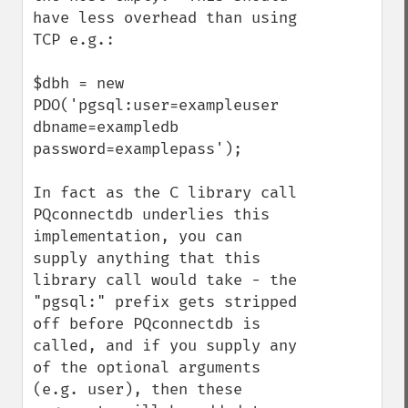
have less overhead than using 
TCP e.g.:

$dbh = new 
PDO('pgsql:user=exampleuser 
dbname=exampledb 
password=examplepass');

In fact as the C library call 
PQconnectdb underlies this 
implementation, you can 
supply anything that this 
library call would take - the 
"pgsql:" prefix gets stripped 
off before PQconnectdb is 
called, and if you supply any 
of the optional arguments 
(e.g. user), then these 