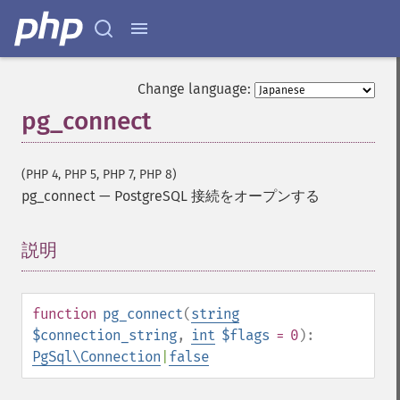
Change language:
pg_connect
(PHP 4, PHP 5, PHP 7, PHP 8)
pg_connect
—
PostgreSQL 接続をオープンする
説明
¶
function
pg_connect
(
string
$connection_string
,
int
$flags
= 0
):
PgSql\Connection
|
false