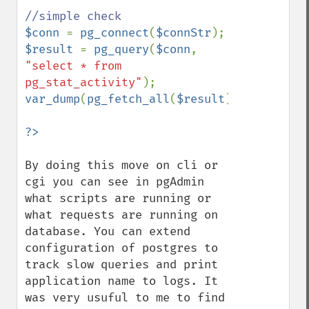
$conn 
= 
pg_connect
(
$connStr
$result 
= 
pg_query
(
$conn
, 
"select * from 
pg_stat_activity"
var_dump
(
pg_fetch_all
(
$result
));

By doing this move on cli or 
cgi you can see in pgAdmin 
what scripts are running or 
what requests are running on 
database. You can extend 
configuration of postgres to 
track slow queries and print 
application name to logs. It 
was very usuful to me to find 