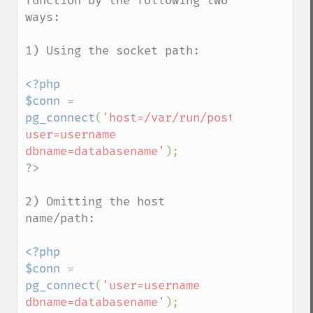
function by the following two 
ways:

1) Using the socket path:

<?php

$conn 
= 
pg_connect
(
'host=/var/run/postgresql 
user=username 
dbname=databasename'
2) Omitting the host 
name/path:

<?php

$conn 
= 
pg_connect
(
'user=username 
dbname=databasename'