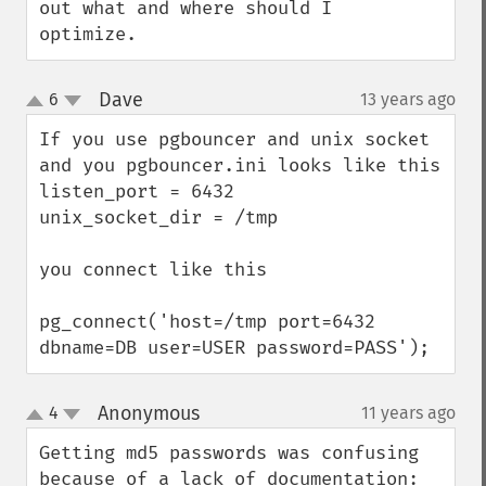
out what and where should I 
optimize.
Dave
6
13 years ago
¶
up
down
If you use pgbouncer and unix socket

and you pgbouncer.ini looks like this

listen_port = 6432

unix_socket_dir = /tmp

you connect like this

pg_connect('host=/tmp port=6432 
dbname=DB user=USER password=PASS');
Anonymous
4
11 years ago
¶
up
down
Getting md5 passwords was confusing 
because of a lack of documentation:
