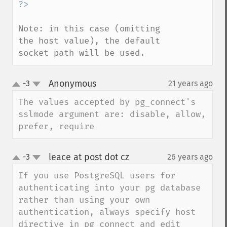
Note: in this case (omitting 
the host value), the default 
socket path will be used.
Anonymous
-3
21 years ago
¶
up
down
The values accepted by pg_connect's 
sslmode argument are: disable, allow, 
prefer, require
leace at post dot cz
-3
26 years ago
¶
up
down
If you use PostgreSQL users for 
authenticating into your pg database 
rather than using your own 
authentication, always specify host 
directive in pg_connect and edit 