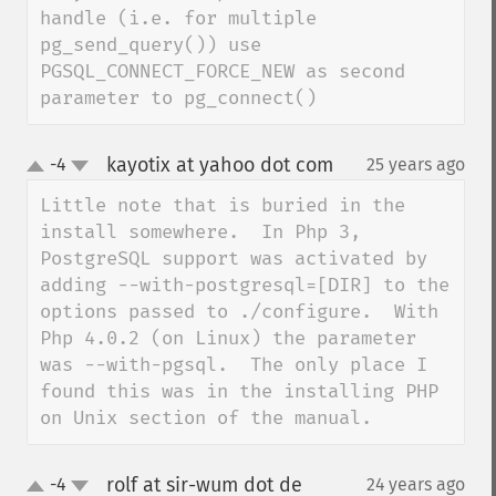
handle (i.e. for multiple 
pg_send_query()) use 
PGSQL_CONNECT_FORCE_NEW as second 
parameter to pg_connect()
kayotix at yahoo dot com
-4
25 years ago
¶
up
down
Little note that is buried in the 
install somewhere.  In Php 3, 
PostgreSQL support was activated by 
adding --with-postgresql=[DIR] to the 
options passed to ./configure.  With 
Php 4.0.2 (on Linux) the parameter 
was --with-pgsql.  The only place I 
found this was in the installing PHP 
on Unix section of the manual.
rolf at sir-wum dot de
-4
24 years ago
¶
up