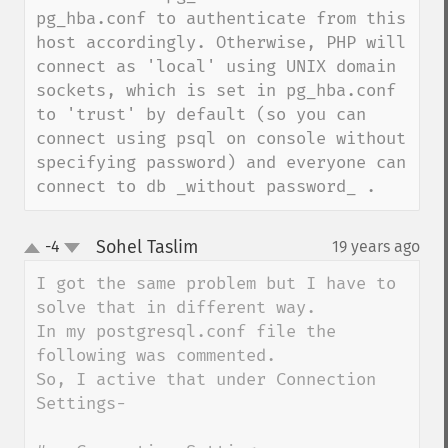
pg_hba.conf to authenticate from this 
host accordingly. Otherwise, PHP will 
connect as 'local' using UNIX domain 
sockets, which is set in pg_hba.conf 
to 'trust' by default (so you can 
connect using psql on console without 
specifying password) and everyone can 
connect to db _without password_ .
Sohel Taslim
-4
19 years ago
¶
up
down
I got the same problem but I have to 
solve that in different way.

In my postgresql.conf file the 
following was commented.

So, I active that under Connection 
Settings-
