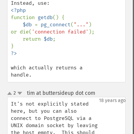
function 
getdb
() {

$db 
= 
pg_connect
(
"..."
) 
or die(
'connection failed'
);

    return 
$db
;

which actually returns a 
handle.
tim at buttersideup dot com
2
¶
up
down
18 years ago
It's not explicitly stated 
here, but you can also 
connect to PostgreSQL via a 
UNIX domain socket by leaving 
the host empty.  This should 