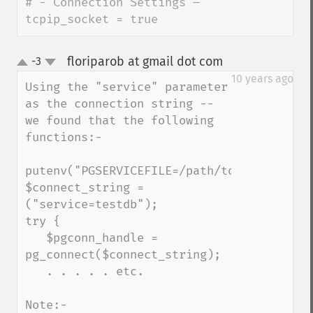
# - Connection Settings –

tcpip_socket = true
floriparob at gmail dot com
-3
¶
up
down
10 years ago
Using the "service" parameter 
as the connection string -- 
we found that the following 
functions:-

putenv("PGSERVICEFILE=/path/to/your/servi
$connect_string = 
("service=testdb");

try {

   $pgconn_handle = 
pg_connect($connect_string);

   . . . . . etc.

Note:-
