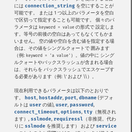
には
connection_string
を空にすることが
可能です。 または 1 つ以上のパラメータを空白
で区切って指定することも可能です。 個々のパ
ラメータは
の形式で 設定しま
keyword = value
す。等号の前後の空白はあってもなくてもかま
いません。 空の値や空白を含む値を指定する場
合は、その値をシングルクォートで 囲みます
（例:
）。値の中に シング
keyword = 'a value'
ルクォートやバックスラッシュが含まれる場合
は、それらを バックスラッシュでエスケープす
る必要があります（例: \' および \\）。
現在利用できるパラメータは以下のとおりで
す。
host
,
hostaddr
,
port
,
dbname
(デフォ
ルトは
user
の値),
user
,
password
,
connect_timeout
,
options
,
tty
（無視され
ます）,
sslmode
,
requiressl
（非推奨。代わ
りに
sslmode
を推奨します） および
service