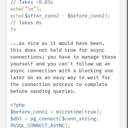
echo(
"\n"
);

echo(
$after_conn2 
- 
$before_conn2
); 
...as nice as it would have been, 
this does not hold true for async 
connections; you have to manage those 
yourself and you can't follow up an 
async connection with a blocking one 
later on as an easy way to wait for 
the connection process to complete 
before sending queries.

<?php

$before_conn1 
= 
microtime
(
true
$db1 
= 
pg_connect
(
$conn_string
, 
PGSQL_CONNECT_ASYNC