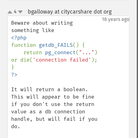
bgalloway at citycarshare dot org
4
¶
up
down
18 years ago
Beware about writing 
function 
getdb_FAILS
() {

    return 
pg_connect
(
"..."
) 
or die(
'connection failed'
);

It will return a boolean.  
This will appear to be fine 
if you don't use the return 
value as a db connection 
handle, but will fail if you 
do.
