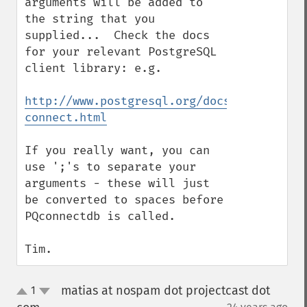
arguments will be added to 
the string that you 
supplied...  Check the docs 
for your relevant PostgreSQL 
client library: e.g.

http://www.postgresql.org/docs/8.3/static
connect.html
If you really want, you can 
use ';'s to separate your 
arguments - these will just 
be converted to spaces before 
PQconnectdb is called.

Tim.
matias at nospam dot projectcast dot
1
up
down