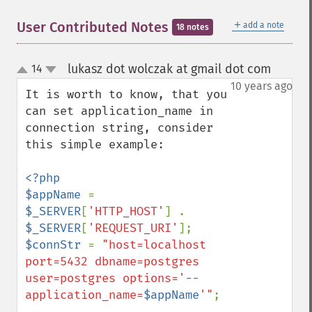
＋
User Contributed Notes
add a note
18 notes
lukasz dot wolczak at gmail dot com
14
¶
up
down
10 years ago
It is worth to know, that you 
can set application_name in 
connection string, consider 
this simple example:

<?php

$appName 
= 
$_SERVER
[
'HTTP_HOST'
] . 
$_SERVER
[
'REQUEST_URI'
$connStr 
= 
"host=localhost 
port=5432 dbname=postgres 
user=postgres options='--
application_name=
$appName
'"
;
