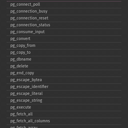
pg_​connect_​poll
pg_​connection_​busy
pg_​connection_​reset
pg_​connection_​status
pg_​consume_​input
pg_​convert
pg_​copy_​from
pg_​copy_​to
pg_​dbname
pg_​delete
pg_​end_​copy
pg_​escape_​bytea
pg_​escape_​identifier
pg_​escape_​literal
pg_​escape_​string
pg_​execute
pg_​fetch_​all
pg_​fetch_​all_​columns
pg_​fetch_​array