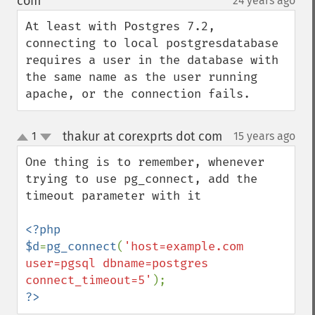
com
24 years ago
¶
At least with Postgres 7.2, 
connecting to local postgresdatabase 
requires a user in the database with 
the same name as the user running 
apache, or the connection fails.
thakur at corexprts dot com
1
15 years ago
¶
up
down
One thing is to remember, whenever 
trying to use pg_connect, add the 
timeout parameter with it

<?php

$d
=
pg_connect
(
'host=example.com 
user=pgsql dbname=postgres 
connect_timeout=5'
?>