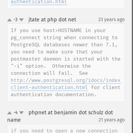
authentication.html
jtate at php dot net
-3
23 years ago
¶
up
down
If you use host=HOSTNAME in your 
pg_connect string when connecting to 
PostgreSQL databases newer than 7.1, 
you need to make sure that your 
postmaster daemon is started with the 
"-i" option.  Otherwise the 
connection will fail.  See 
http://www.postgresql.org/idocs/index.php
client-authentication.html
 for client 
authentication documentation.
phpnet at benjamin dot schulz dot
-4
up
down
name
21 years ago
¶
if you need to open a new connection 