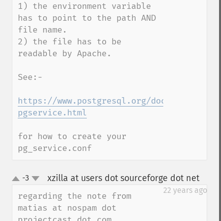
1) the environment variable 
has to point to the path AND 
file name.

2) the file has to be 
readable by Apache.

See:-

https://www.postgresql.org/docs/9.6/stati
pgservice.html
for how to create your 
pg_service.conf
xzilla at users dot sourceforge dot net
-3
¶
up
down
22 years ago
regarding the note from  
matias at nospam dot 
projectcast dot com
